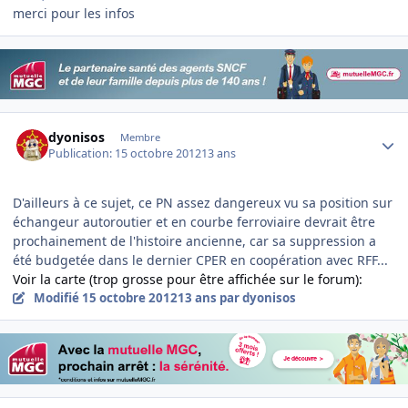
merci pour les infos
Author stats
dyonisos
Membre
Publication:
15 octobre 2012
13 ans
D'ailleurs à ce sujet, ce PN assez dangereux vu sa position sur
échangeur autoroutier et en courbe ferroviaire devrait être
prochainement de l'histoire ancienne, car sa suppression a
été budgetée dans le dernier CPER en coopération avec RFF...
Voir la carte (trop grosse pour être affichée sur le forum):
Modifié
15 octobre 2012
13 ans
par dyonisos
Author stats