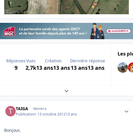
Les pl
Réponses
Vues
Création
Dernière réponse
9
2,7k
13 ans
13 ans
13 ans
13 ans
Expand topic overview
Author stats
TAIGA
Membre
Publication:
13 octobre 2012
13 ans
Bonjour,