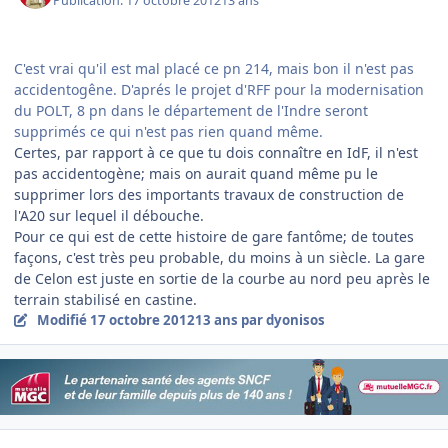
Publication:
17 octobre 2012
13 ans
C'est vrai qu'il est mal placé ce pn 214, mais bon il n'est pas
accidentogêne. D'aprés le projet d'RFF pour la modernisation
du POLT, 8 pn dans le département de l'Indre seront
supprimés ce qui n'est pas rien quand même.
Certes, par rapport à ce que tu dois connaître en IdF, il n'est
pas accidentogène; mais on aurait quand même pu le
supprimer lors des importants travaux de construction de
l'A20 sur lequel il débouche.
Pour ce qui est de cette histoire de gare fantôme; de toutes
façons, c'est très peu probable, du moins à un siècle. La gare
de Celon est juste en sortie de la courbe au nord peu après le
terrain stabilisé en castine.
Modifié
17 octobre 2012
13 ans
par dyonisos
Author stats