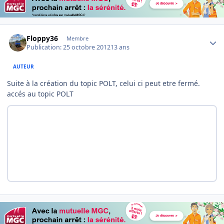
Author stats
Floppy36
Membre
Publication:
25 octobre 2012
13 ans
AUTEUR
Suite à la création du topic POLT, celui ci peut etre fermé.
accés au topic POLT