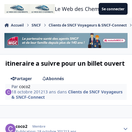
Aller au contenu
Le Web des Cheminots
Se connecter
Accueil
SNCF
Clients de SNCF Voyageurs & SNCF-Connect
itineraire a suivre pour un billet ouvert
Partager
Abonnés
Par
coco2
18 octobre 2012
13 ans
dans
Clients de SNCF Voyageurs
& SNCF-Connect
Author stats
coco2
Membre
Publication:
18 octobre 2012
13 ans