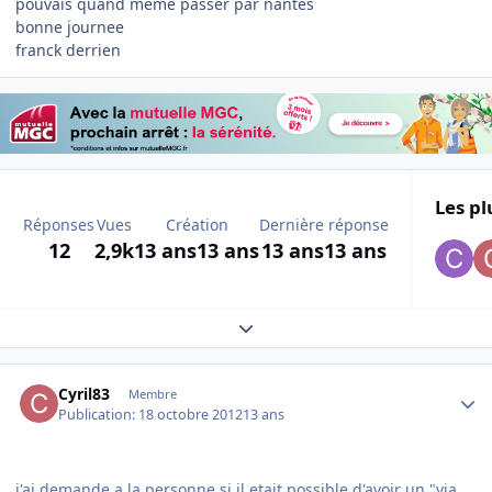
pouvais quand meme passer par nantes
bonne journee
franck derrien
Les pl
Réponses
Vues
Création
Dernière réponse
12
2,9k
13 ans
13 ans
13 ans
13 ans
Expand topic overview
Author stats
Cyril83
Membre
Publication:
18 octobre 2012
13 ans
j'ai demande a la personne si il etait possible d'avoir un "via