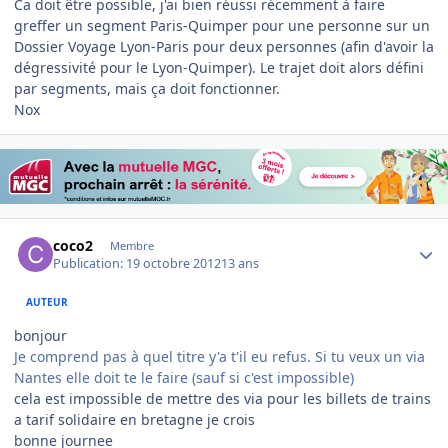
Ca doit être possible, j'ai bien réussi récemment à faire
greffer un segment Paris-Quimper pour une personne sur un
Dossier Voyage Lyon-Paris pour deux personnes (afin d'avoir la
dégressivité pour le Lyon-Quimper). Le trajet doit alors défini
par segments, mais ça doit fonctionner.
Nox
Author stats
coco2
Membre
Publication:
19 octobre 2012
13 ans
AUTEUR
bonjour
Je comprend pas à quel titre y'a t'il eu refus. Si tu veux un via
Nantes elle doit te le faire (sauf si c'est impossible)
cela est impossible de mettre des via pour les billets de trains
a tarif solidaire en bretagne je crois
bonne journee