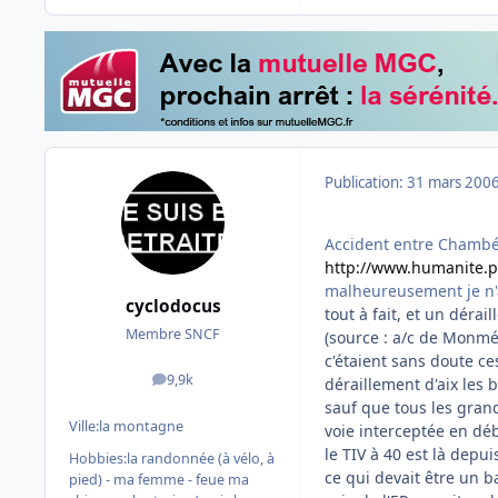
Publication:
31 mars 200
Accident entre Chambéry
http://www.humanite.pr
malheureusement je n'ai
cyclodocus
tout à fait, et un dérai
Membre SNCF
(source : a/c de Monm
c'étaient sans doute ce
9,9k
déraillement d'aix les 
messages
sauf que tous les gran
Ville:
la montagne
voie interceptée en dé
le TIV à 40 est là depu
Hobbies:
la randonnée (à vélo, à
ce qui devait être un b
pied) - ma femme - feue ma