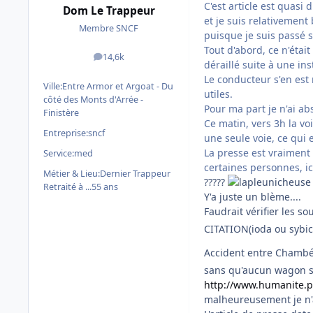
C'est article est quasi d
Dom Le Trappeur
et je suis relativement 
Membre SNCF
puisque je suis passé s
Tout d'abord, ce n'étai
14,6k
messages
déraillé suite à une in
Le conducteur s'en est
Ville:
Entre Armor et Argoat - Du
utiles.
côté des Monts d'Arrée -
Pour ma part je n'ai ab
Finistère
Ce matin, vers 3h la vo
Entreprise:
sncf
une seule voie, ce qui 
La presse est vraiment 
Service:
med
certaines personnes, ic
Métier & Lieu:
Dernier Trappeur
?????
Retraité à ...55 ans
Y'a juste un blème....
Faudrait vérifier les so
CITATION(ioda ou sybi
Accident entre Chambér
sans qu'aucun wagon so
http://www.humanite.pr
malheureusement je n'ai