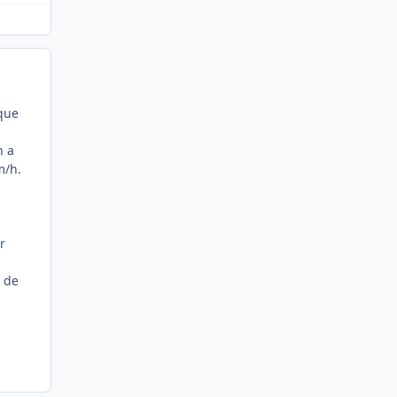
sque
n a
m/h.
r
s de