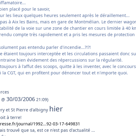
iffamatoire...
bien placé pour le savoir
,
ur les lieux quelques heures seulement après le déraillement...
t pas à Aix les Bains, mais en gare de Montmélian. Le dernier wago
stabilité de la voie sur une zone de chantier en cours limitée à 40 k
 rendu compte très rapidement et a pris les mesures de protection
solument pas entendu parler d'incendie...?!?!
ie étaient toujours interceptée et les circulations passaient donc su
entraine bien évidement des répercussions sur la régularité.
toujours à l'affut des scoops, quitte à les inventer, avec le concour
i la CGT, qui en profitent pour dénoncer tout et n'importe quoi.
urces
30/03/2006
c @
21:09)
hier
y et St Pierre d'albigny
it à terre!
esse.fr/journal/1992...92-03-17-649831
s trouvé que sa, est ce n'est pas d'actualité ...