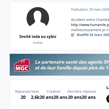
Publication:
30 mars 200
Accident entre Chambéry
http://www.humanite.pr
malheureusement je n'ai
Modifié
30 mars 20
Invité ioda ou sybic
Invités
L
Réponses
Vues
Création
Dernière réponse
20
2,6k
20 ans
20 ans
20 ans
20 ans