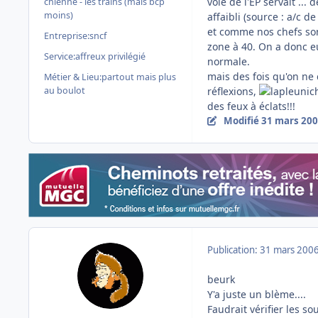
voie de l'EP servait ... 
chienne - les trains (mais bcp
moins)
affaibli (source : a/c 
et comme nos chefs sont
Entreprise:
sncf
zone à 40. On a donc eu
Service:
affreux privilégié
normale.
mais des fois qu'on ne
Métier & Lieu:
partout mais plus
réflexions,
au boulot
des feux à éclats!!!
Modifié
31 mars 20
Publication:
31 mars 200
beurk
Y'a juste un blème....
Faudrait vérifier les so