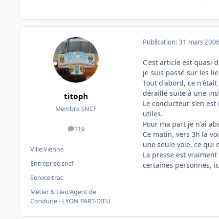
Publication:
31 mars 200
C'est article est quasi 
je suis passé sur les l
Tout d'abord, ce n'étai
déraillé suite à une in
titoph
Le conducteur s'en est
Membre SNCF
utiles.
Pour ma part je n'ai ab
119
messages
Ce matin, vers 3h la vo
une seule voie, ce qui 
Ville:
Vienne
La presse est vraiment 
Entreprise:
sncf
certaines personnes, ic
Service:
trac
Métier & Lieu:
Agent de
Conduite - LYON PART-DIEU