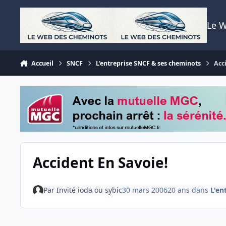
Aller au contenu
Le 
Accueil
SNCF
L'entreprise SNCF & ses cheminots
Acc
Accident En Savoie!
Par
Invité ioda ou sybic
30 mars 2006
20 ans
dans
L'en