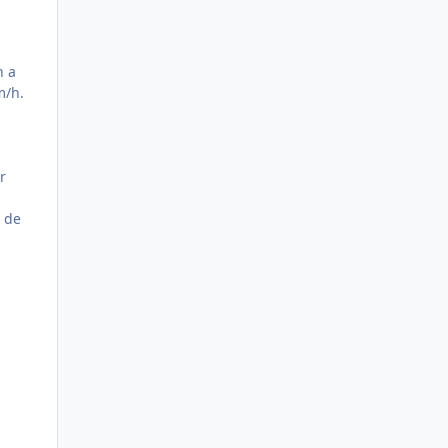
n a
m/h.
r
s de