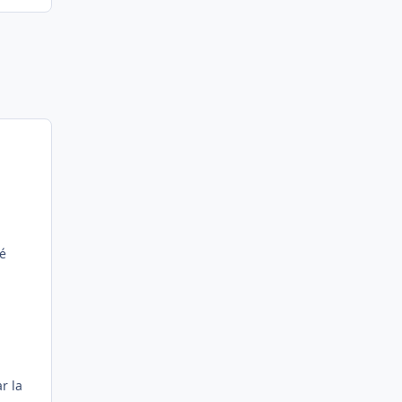
lé
r la