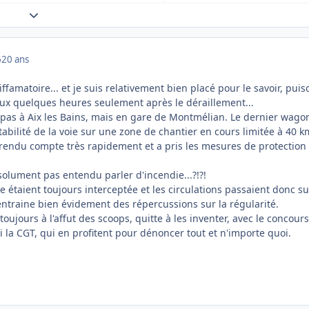
Expand topic overview
6
20 ans
diffamatoire... et je suis relativement bien placé pour le savoir, pui
ieux quelques heures seulement après le déraillement...
t pas à Aix les Bains, mais en gare de Montmélian. Le dernier wago
stabilité de la voie sur une zone de chantier en cours limitée à 40 k
 rendu compte très rapidement et a pris les mesures de protection
solument pas entendu parler d'incendie...?!?!
ie étaient toujours interceptée et les circulations passaient donc su
entraine bien évidement des répercussions sur la régularité.
toujours à l'affut des scoops, quitte à les inventer, avec le concour
i la CGT, qui en profitent pour dénoncer tout et n'importe quoi.