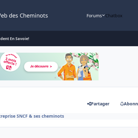
Web des Cheminots
Forums
Chatbox
ident En Savoie!
Partager
Abonn
treprise SNCF & ses cheminots