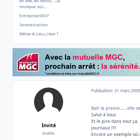
en ville, les restos, ....la
musique, ect...
Entreprise:
SNCF
Service:
traction
Métier & Lieu:
¿ Hein ?
Publication:
31 mars 200
Bah la presse......elle
Salut à tous
Et le pire dans tout ça,
Invité
journaux !!!!
Invités
Encore un exemple où il