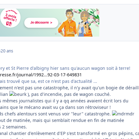
6
20 ans
 et St Pierre d'albigny hier sans qu'aucun wagon soit à terre!
esse.fr/journal/1992...92-03-17-649831
s trouvé que sa, est ce n'est pas d'actualité ...
llement n'est pas une catastrophe, il n'y avait qu'un bogie de dérail
élian
), pas d'incendie, pas de wagon couché.
s mêmes journalistes qui il y a qq années avaient écrit lors du
bains que le mécano avait vu ça dans son rétroviseur !
ds chefs alentours sont venus voir "leur" catastrophe.
but de matinée, mais qui semblait rendue en fin de matinée
is 2 semaines.
anal chantier d'enlèvement d'EP s'est transformé en gros pépins, ca