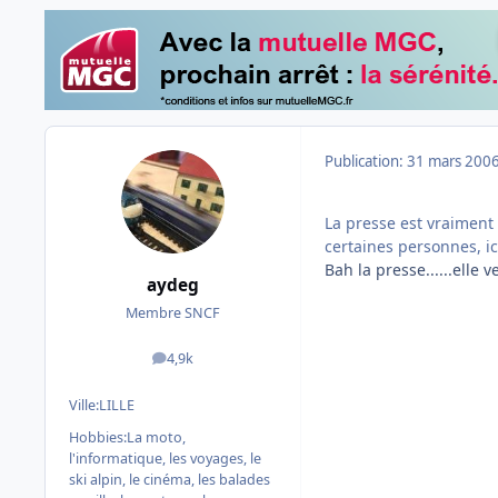
Publication:
31 mars 200
La presse est vraiment 
certaines personnes, ic
Bah la presse......elle
aydeg
Membre SNCF
4,9k
messages
Ville:
LILLE
Hobbies:
La moto,
l'informatique, les voyages, le
ski alpin, le cinéma, les balades