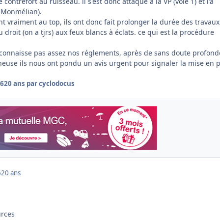
de contrefort au ruisseau. il s'est donc attaqué à la VP (voie 1) et l'a
de Monmélian).
 vraiment au top, ils ont donc fait prolonger la durée des travaux 
 droit (on a tjrs) aux feux blancs à éclats. ce qui est la procédure
 connaisse pas assez nos réglements, après de sans doute profond
ils nous ont pondu un avis urgent pour signaler la mise en 
06
20 ans
par cyclodocus
6
20 ans
urces