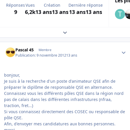
Les pl
Réponses
Vues
Création
Dernière réponse
9
6,2k
13 ans
13 ans
13 ans
13 ans
Expand topic overview
Author stats
Pascal 45
Membre
Publication:
9 novembre 2012
13 ans
bonjour,
Je suis à la recherche d'un poste d'animateur QSE afin de
préparer le diplôme de responsable QSE en alternance.
Connaissez vous les différents pôles QSE dans la région nord
pas de calais dans les différentes infrastrutures (nfraa,
traction, fret...)
Si vous connaissez directement des COSEC ou responsable de
pôle QSE.
Afin, d'envoyer mes candidatures aux bonnes personnes.
merci.