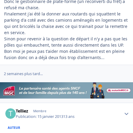
Donc le gestionnaire de plate-forme (un reconverti du frêt) a
refusé ma chaise.
Finalement j'ai été la donner aux routards qui squattent le
parking d'a coté avec des camions aménagés en logements et
qui ont bricolés la chaise avec ce qui trainait pour la remettre
en service.
Sinon pour revenir à la question de départ il n'y a pas que les
pôles qui embauchent, tente aussi directement dans les UP.
Bon moi je peux pas t'aider mon établissement est en pleine
fusion donc on a déjà deux fois trop d'alternants...
2 semaines plus tard...
Author stats
Telliez
Membre
Publication:
15 janvier 2013
13 ans
AUTEUR