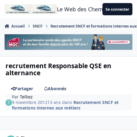
Aller au contenu
Le Web des Cheminots
Se connecter
Accueil
SNCF
Recrutement SNCF et formations internes aux
recrutement Responsable QSE en
alternance
Partager
Abonnés
Par
Telliez
9 novembre 2012
13 ans
dans
Recrutement SNCF et
formations internes aux métiers
Author stats