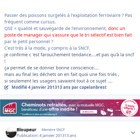
Passer des poissons surgelés à l'exploitation ferroviaire ? Pas
fréquent comme cursus.
QSE = qualité et sauvegarde de l'environnement,
donc un
poste de manager qui s'assure que le tri sélectif est bien fait
par le petit personnel ?
C'est très à la mode, y compris à la SNCF.
je confirme c 'est farouchement tendance....et pas qu'à la sncf
!
ça permet de se donner bonne conscience....
mais au final les déchets on en fait quoi une fois triés ,
si seulement les usagers savaient tout à ce sujet ....
Modifié
4 janvier 2013
13 ans
par capelanbrest
Author stats
Bloupeur
Membre SNCF
Publication:
4 janvier 2013
13 ans