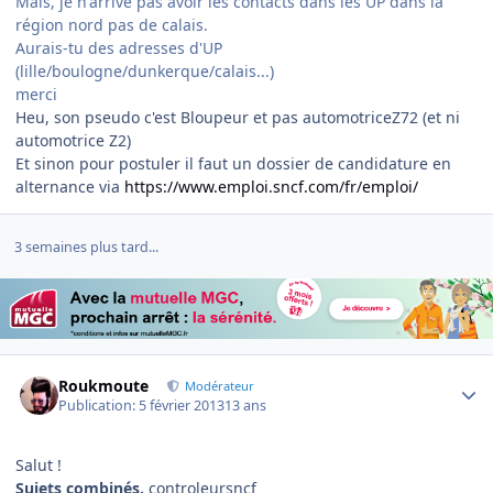
Mais, je n'arrive pas avoir les contacts dans les UP dans la
région nord pas de calais.
Aurais-tu des adresses d'UP
(lille/boulogne/dunkerque/calais...)
merci
Heu, son pseudo c'est Bloupeur et pas automotriceZ72 (et ni
automotrice Z2)
Et sinon pour postuler il faut un dossier de candidature en
alternance via
https://www.emploi.sncf.com/fr/emploi/
3 semaines plus tard...
Author stats
Roukmoute
Modérateur
Publication:
5 février 2013
13 ans
Salut !
Sujets combinés.
controleursncf