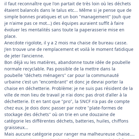
il faut reconnaître que l'on partait de très loin où les déchets
étaient balancés dans le talus etc... Même si je pense que de
simple bonnes pratiques et un bon "management" (ouh que
je n'aime pas ce mot...) des équipes auraient suffit à faire
évoluer les mentalités sans toute la paperasserie mise en
place.
Anecdote rigolote, il y a 2 mois ma chaise de bureau casse.
J'en trouve une de remplacement et voilà le moment fatidique
de jeter l'ancienne.
Bon déjà vu les matières, abandonne toute idée de poubelle
normale recyclable. Pas possible de la mettre dans la
poubelle "déchets ménagers" car pour la communauté
urbaine c'est un "encombrant" et donc je devrai porter la
chaise en déchetterie. Problème: je ne suis pas résident de la
ville de mon lieu de travail je n'ai donc pas droit d'aller à la
déchetterie. Et en tant que "pro", la SNCF n'a pas de compte
chez eux. Je dois donc passer par notre "plate-formes de
stockage des déchets" où on trie en une douzaine de
catégorie les différentes déchets, batteries, huiles, chiffons
graisseux...
Mais aucune catégorie pour ranger ma malheureuse chaise....