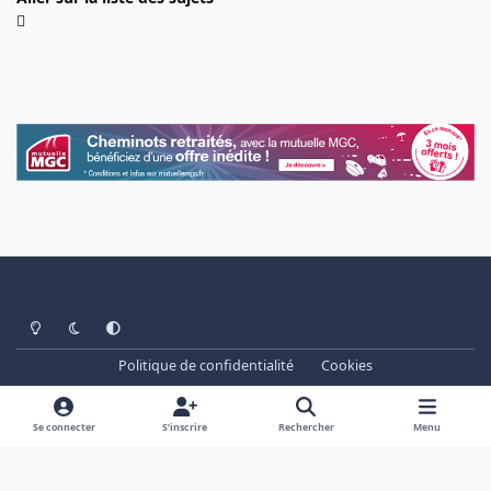
Light Mode
Dark Mode
System Preference
Politique de confidentialité
Cookies
www.cheminots.net - Forum Libre depuis 2003
Powered by
Invision Community
Se connecter
S’inscrire
Rechercher
Menu