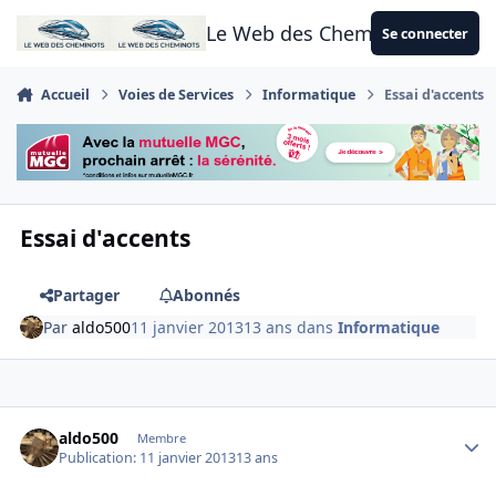
Aller au contenu
Le Web des Cheminots
Se connecter
Accueil
Voies de Services
Informatique
Essai d'accents
Essai d'accents
Partager
Abonnés
Par
aldo500
11 janvier 2013
13 ans
dans
Informatique
Author stats
aldo500
Membre
Publication:
11 janvier 2013
13 ans