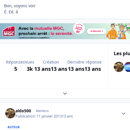
Bon, voyons voir
É. Eé. â
Les plu
Réponses
Vues
Création
Dernière réponse
5
3k
13 ans
13 ans
13 ans
13 ans
Expand topic overview
Author stats
aldo500
Membre
Publication:
11 janvier 2013
13 ans
AUTEUR