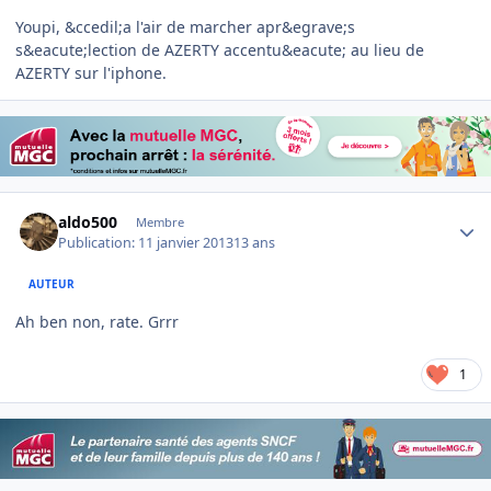
Youpi, &ccedil;a l'air de marcher apr&egrave;s
s&eacute;lection de AZERTY accentu&eacute; au lieu de
AZERTY sur l'iphone.
Author stats
aldo500
Membre
Publication:
11 janvier 2013
13 ans
AUTEUR
Ah ben non, rate. Grrr
1