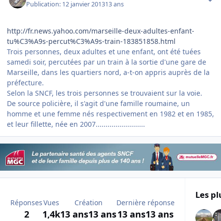
Publication:
12 janvier 2013
13 ans
http://fr.news.yahoo.com/marseille-deux-adultes-enfant-
tu%C3%A9s-percut%C3%A9s-train-183851858.html
Trois personnes, deux adultes et une enfant, ont été tuées
samedi soir, percutées par un train à la sortie d'une gare de
Marseille, dans les quartiers nord, a-t-on appris auprès de la
préfecture.
Selon la SNCF, les trois personnes se trouvaient sur la voie.
De source policière, il s'agit d'une famille roumaine, un
homme et une femme nés respectivement en 1982 et en 1985,
et leur fillette, née en 2007.........................
Les pl
Réponses
Vues
Création
Dernière réponse
2
1,4k
13 ans
13 ans
13 ans
13 ans