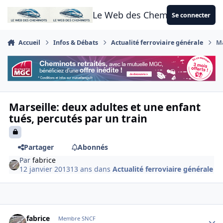
Aller au contenu
Le Web des Cheminots
Se connecter
Accueil
Infos & Débats
Actualité ferroviaire générale
Ma
Marseille: deux adultes et une enfant
tués, percutés par un train
Partager
Abonnés
Par
fabrice
12 janvier 2013
13 ans
dans
Actualité ferroviaire générale
Author stats
fabrice
Membre SNCF