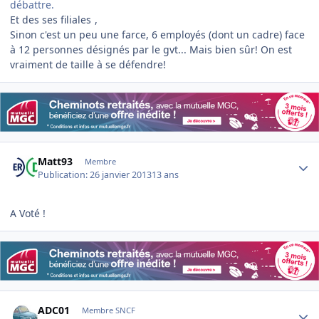
débattre.
Et des ses filiales
,
Sinon c'est un peu une farce, 6 employés (dont un cadre) face
à 12 personnes désignés par le gvt... Mais bien sûr! On est
vraiment de taille à se défendre!
Author stats
Matt93
Membre
Publication:
26 janvier 2013
13 ans
A Voté !
Author stats
ADC01
Membre SNCF