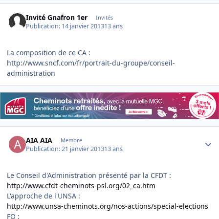
Invité Gnafron 1er
Invités
Publication:
14 janvier 2013
13 ans
La composition de ce CA :
http://www.sncf.com/fr/portrait-du-groupe/conseil-
administration
Author stats
AIA AIA
Membre
Publication:
21 janvier 2013
13 ans
Le Conseil d'Administration présenté par la CFDT :
http://www.cfdt-cheminots-psl.org/02_ca.htm
L'approche de l'UNSA :
http://www.unsa-cheminots.org/nos-actions/special-elections
FO :