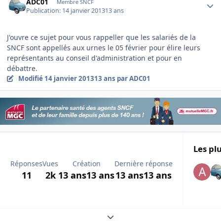
ADC01
Membre SNCF
Publication:
14 janvier 2013
13 ans
J'ouvre ce sujet pour vous rappeller que les salariés de la
SNCF sont appellés aux urnes le 05 février pour élire leurs
représentants au conseil d'administration et pour en
débattre.
Modifié
14 janvier 2013
13 ans
par ADC01
Les plu
Réponses
Vues
Création
Dernière réponse
11
2k
13 ans
13 ans
13 ans
13 ans
Expand topic overview