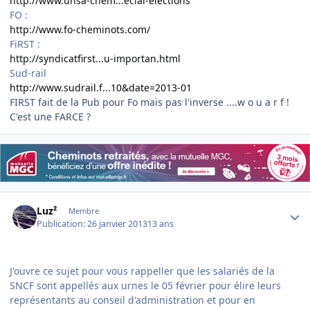
http://www.unsa-chem...ecial-elections
FO :
http://www.fo-cheminots.com/
FiRST :
http://syndicatfirst...u-importan.html
Sud-rail
http://www.sudrail.f...10&date=2013-01
FIRST fait de la Pub pour Fo mais pas l'inverse ....w o u a r f !
C'est une FARCE ?
Author stats
Luz²
Membre
Publication:
26 janvier 2013
13 ans
J'ouvre ce sujet pour vous rappeller que les salariés de la
SNCF sont appellés aux urnes le 05 février pour élire leurs
représentants au conseil d'administration et pour en