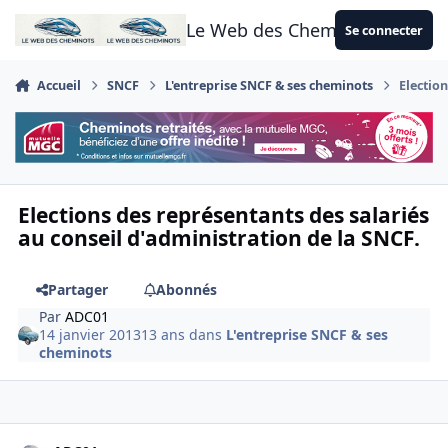
Aller au contenu
Le Web des Cheminots
Se connecter
Accueil
SNCF
L'entreprise SNCF & ses cheminots
Electio
Elections des représentants des salariés
au conseil d'administration de la SNCF.
Partager
Abonnés
Par
ADC01
14 janvier 2013
13 ans
dans
L'entreprise SNCF & ses
cheminots
Author stats