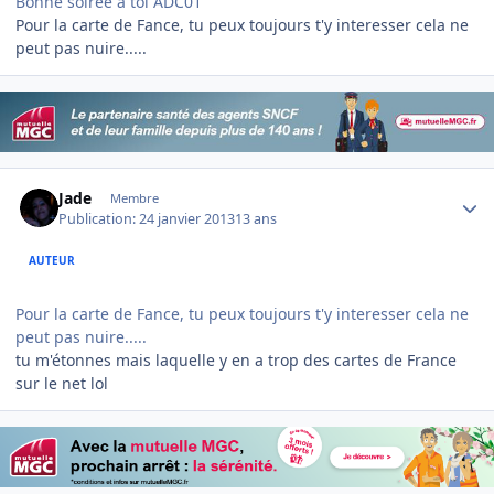
Bonne soirée à toi ADC01
Pour la carte de Fance, tu peux toujours t'y interesser cela ne
peut pas nuire.....
Author stats
Jade
Membre
Publication:
24 janvier 2013
13 ans
AUTEUR
Pour la carte de Fance, tu peux toujours t'y interesser cela ne
peut pas nuire.....
tu m'étonnes mais laquelle y en a trop des cartes de France
sur le net lol