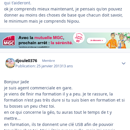
qui t'aideront.
ok je comprends mieux maintenant, je pensais qu'on pouvez
donner au moins des choses de base que chacun doit savoir,
le minimum mais je comprends Nipou.
Author stats
djoule0376
Membre
Publication:
25 janvier 2013
13 ans
Bonjour Jade
je suis agent commerciale en gare.
je viens de finir ma formation il y a peu. Je te rassure, la
formation n'est pas très dure si tu suis bien en formation et si
tu bosses un peu chez toi.
en ce qui concerne la géo, tu auras tout le temps de t y
mettre...
en formation, ils te donnent une clé USB afin de pouvoir