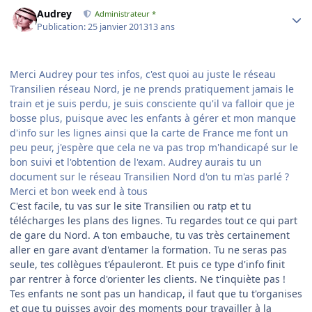
Author stats
Audrey
Administrateur *
Publication:
25 janvier 2013
13 ans
Merci Audrey pour tes infos, c'est quoi au juste le réseau
Transilien réseau Nord, je ne prends pratiquement jamais le
train et je suis perdu, je suis consciente qu'il va falloir que je
bosse plus, puisque avec les enfants à gérer et mon manque
d'info sur les lignes ainsi que la carte de France me font un
peu peur, j'espère que cela ne va pas trop m'handicapé sur le
bon suivi et l'obtention de l'exam. Audrey aurais tu un
document sur le réseau Transilien Nord d'on tu m'as parlé ?
Merci et bon week end à tous
C'est facile, tu vas sur le site Transilien ou ratp et tu
télécharges les plans des lignes. Tu regardes tout ce qui part
de gare du Nord. A ton embauche, tu vas très certainement
aller en gare avant d'entamer la formation. Tu ne seras pas
seule, tes collègues t'épauleront. Et puis ce type d'info finit
par rentrer à force d'orienter les clients. Ne t'inquiète pas !
Tes enfants ne sont pas un handicap, il faut que tu t'organises
et que tu puisses avoir des moments pour travailler à la