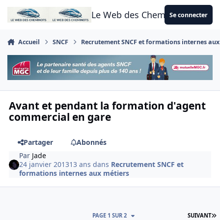
Aller au contenu
Le Web des Cheminots
Se connecter
Accueil
SNCF
Recrutement SNCF et formations internes aux
Avant et pendant la formation d'agent
commercial en gare
Partager
Abonnés
Par
Jade
24 janvier 2013
13 ans
dans
Recrutement SNCF et
formations internes aux métiers
D
PAGE 1 SUR 2
SUIVANT