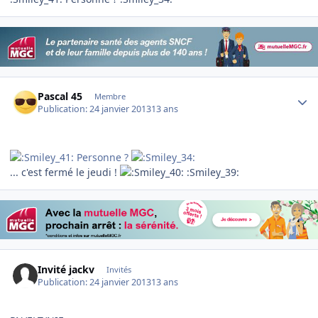
Author stats
Pascal 45
Membre
Publication:
24 janvier 2013
13 ans
Personne ?
... c'est fermé le jeudi !
:Smiley_39:
Invité jackv
Invités
Publication:
24 janvier 2013
13 ans