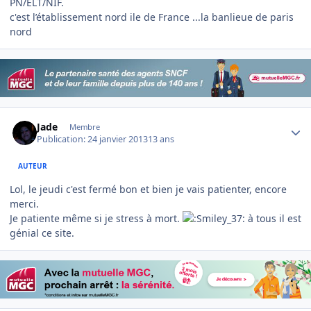
PN/ELT/NIF.
c'est l’établissement nord ile de France ...la banlieue de paris
nord
Author stats
Jade
Membre
Publication:
24 janvier 2013
13 ans
AUTEUR
Lol, le jeudi c'est fermé bon et bien je vais patienter, encore
merci.
Je patiente même si je stress à mort.
à tous il est
génial ce site.