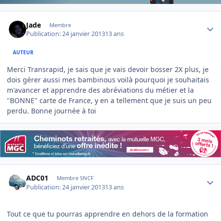
Author stats
Jade
Membre
Publication:
24 janvier 2013
13 ans
AUTEUR
Merci Transrapid, je sais que je vais devoir bosser 2X plus, je
dois gérer aussi mes bambinous voilà pourquoi je souhaitais
m'avancer et apprendre des abréviations du métier et la
"BONNE" carte de France, y en a tellement que je suis un peu
perdu. Bonne journée à toi
Author stats
ADC01
Membre SNCF
Publication:
24 janvier 2013
13 ans
Tout ce que tu pourras apprendre en dehors de la formation