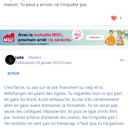
maison. Tu peux y arriver, ne t'inquiète pas.
1
Author stats
Jade
Membre
Publication:
25 janvier 2013
13 ans
AUTEUR
C'est facile, tu vas sur le site Transilien ou ratp et tu
télécharges les plans des lignes. Tu regardes tout ce qui part
de gare du Nord. A ton embauche, tu vas très certainement
aller en gare avant d'entamer la formation. Tu ne seras pas
seule, tes collègues t'épauleront. Et puis ce type d'info finit
par rentrer à force d'orienter les clients. Ne t'inquiète pas !
Tes enfants ne sont pas un handicap, il faut que tu t'organises