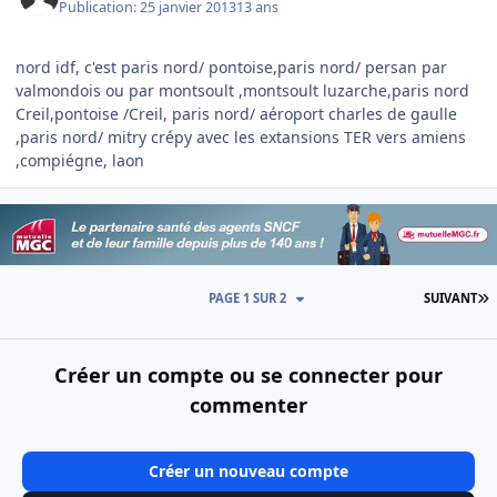
Publication:
25 janvier 2013
13 ans
nord idf, c'est paris nord/ pontoise,paris nord/ persan par
valmondois ou par montsoult ,montsoult luzarche,paris nord
Creil,pontoise /Creil, paris nord/ aéroport charles de gaulle
,paris nord/ mitry crépy avec les extansions TER vers amiens
,compiégne, laon
D
PAGE 1 SUR 2
SUIVANT
Créer un compte ou se connecter pour
commenter
Créer un nouveau compte