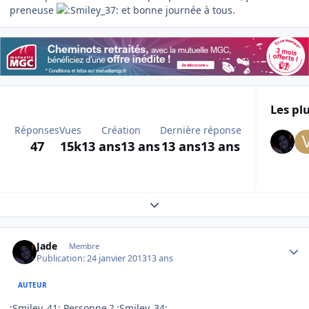
preneuse
et bonne journée à tous.
Les plu
Réponses
Vues
Création
Dernière réponse
47
15k
13 ans
13 ans
13 ans
13 ans
Expand topic overview
Author stats
Jade
Membre
Publication:
24 janvier 2013
13 ans
AUTEUR
:Smiley_41: Personne ? :Smiley_34: