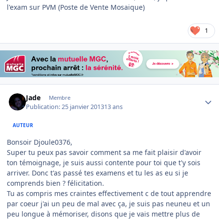
l'exam sur PVM (Poste de Vente Mosaique)
1
Author stats
Jade
Membre
Publication:
25 janvier 2013
13 ans
AUTEUR
Bonsoir Djoule0376,
Super tu peux pas savoir comment sa me fait plaisir d'avoir
ton témoignage, je suis aussi contente pour toi que t'y sois
arriver. Donc t'as passé tes examens et tu les as eu si je
comprends bien ? félicitation.
Tu as compris mes craintes effectivement c de tout apprendre
par coeur j'ai un peu de mal avec ça, je suis pas neuneu et un
peu longue à mémoriser, disons que je vais mettre plus de