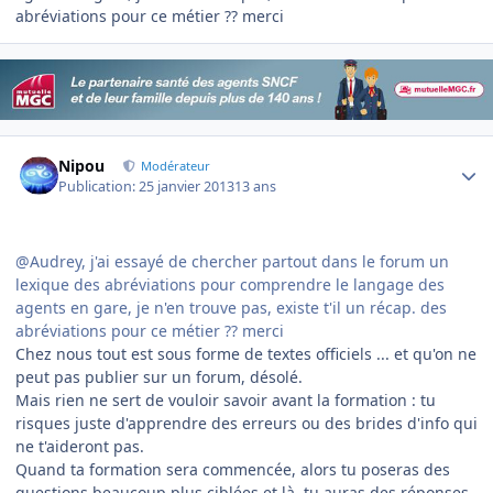
abréviations pour ce métier ?? merci
Author stats
Nipou
Modérateur
Publication:
25 janvier 2013
13 ans
@Audrey, j'ai essayé de chercher partout dans le forum un
lexique des abréviations pour comprendre le langage des
agents en gare, je n'en trouve pas, existe t'il un récap. des
abréviations pour ce métier ?? merci
Chez nous tout est sous forme de textes officiels ... et qu'on ne
peut pas publier sur un forum, désolé.
Mais rien ne sert de vouloir savoir avant la formation : tu
risques juste d'apprendre des erreurs ou des brides d'info qui
ne t'aideront pas.
Quand ta formation sera commencée, alors tu poseras des
questions beaucoup plus ciblées et là, tu auras des réponses