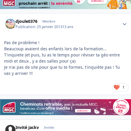
Author stats
djoule0376
Membre
Publication:
25 janvier 2013
13 ans
Pas de problème !
Beaucoup avaient des enfants lors de la formation...
T'inquiete (et puis, tu as le temps pour réviser ta géo entre
midi et deux , y a des salles pour ça)
Je n'ai pas de site pour que tu te formes, t'inquiète pas ! Tu
vas y arriver !!!
1
Invité jackv
Invités