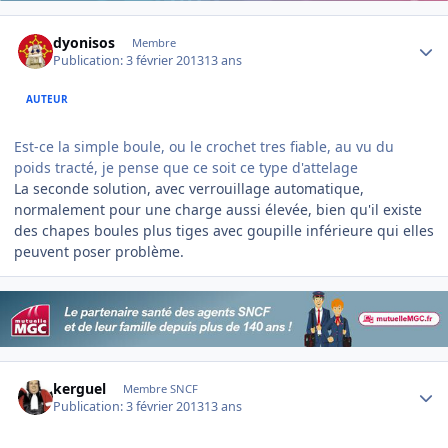
Author stats
dyonisos
Membre
Publication:
3 février 2013
13 ans
AUTEUR
Est-ce la simple boule, ou le crochet tres fiable, au vu du
poids tracté, je pense que ce soit ce type d'attelage
La seconde solution, avec verrouillage automatique,
normalement pour une charge aussi élevée, bien qu'il existe
des chapes boules plus tiges avec goupille inférieure qui elles
peuvent poser problème.
Author stats
kerguel
Membre SNCF
Publication:
3 février 2013
13 ans