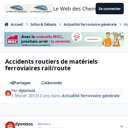
Aller au contenu
Le Web des Cheminots
Se connecter
Accueil
Infos & Débats
Actualité ferroviaire générale
Ac
Accidents routiers de matériels
ferroviaires rail/route
Partager
Abonnés
Par
dyonisos
1 février 2013
13 ans
dans
Actualité ferroviaire générale
Author stats
dyonisos
Membre