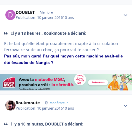
Author stats
DOUBLET
Membre
Publication:
10 janvier 2016
10 ans
Il y a 18 heures , Roukmoute a déclaré:
Et le fait qu'elle était probablement inapte à la circulation
ferroviaire suite au choc, ça pourrait te causer ?
Pas sûr, mon gars! Par quel moyen cette machine avait-elle
été évacuée de Nangis ?
Author stats
Roukmoute
Modérateur
Publication:
10 janvier 2016
10 ans
il y a 10 minutes, DOUBLET a déclaré: