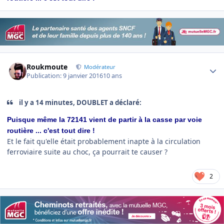
Author stats
Roukmoute
Modérateur
Publication:
9 janvier 2016
10 ans
il y a 14 minutes, DOUBLET a déclaré:
Puisque même la 72141 vient de partir à la casse par voie
routière ... c'est tout dire !
Et le fait qu'elle était probablement inapte à la circulation
ferroviaire suite au choc, ça pourrait te causer ?
2