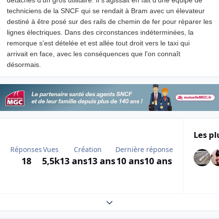
techniciens de la SNCF qui se rendait à Bram avec un élevateur
destiné à être posé sur des rails de chemin de fer pour réparer les
lignes électriques. Dans des circonstances indéterminées, la
remorque s'est dételée et est allée tout droit vers le taxi qui
arrivait en face, avec les conséquences que l'on connaît
désormais.
Les pl
Réponses
Vues
Création
Dernière réponse
18
5,5k
13 ans
13 ans
10 ans
10 ans
Expand topic overview