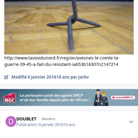
http://www.lavoixdunord.fr/region/avesnes-le-comte-la-
guerre-39-45-a-fait-du-resistant-ia653b16307n2147214
Modifié
9 janvier 2016
10 ans
par jackv
Author stats
DOUBLET
Membre
Publication:
9 janvier 2016
10 ans