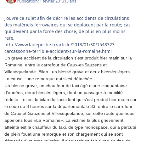
Publication:
1 février 2013
13 ans
J'ouvre ce sujet afin de décrire les accidents de circulations
des matériels ferroviaires qui se déplacent par la route; cas
qui devient par la force des chose, de plus en plus moins
rare.
http://www.ladepeche.fr/article/2013/01/30/1548323-
carcassonne-terrible-accident-sur-la-romaine.html
Un grave accident de la circulation s'est produit hier matin sur la
Romaine, entre le carrefour de Caux-et-Sauzens et
Villesèquelande. Bilan : un blessé grave et deux blessés légers.
La cause : une remorque qui s'est détachée...
Un blessé grave, un chauffeur de taxi âgé d'une cinquantaine
d'années, deux blessés légers, dont un passager à mobilité
réduite. Tel est le bilan de l'accident qui s'est produit hier matin sur
le coup de 8 heures sur la départementale 33, entre le carrefour
de Caux-et-Sauzens et Villesèquelande, sur cette route que nous
appelons tous «La Romaine». La victime la plus grièvement
atteinte est le chauffeur du taxi, de type monospace, qui a percuté
de plein fouet une remorque et son chargement qui se sont
détachés d'un gros utilitaire. Il s'agissait en fait d'une équipe de