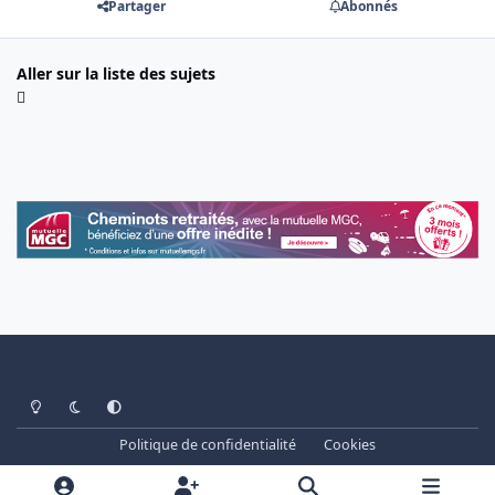
Partager
Abonnés
Aller sur la liste des sujets
Light Mode
Dark Mode
System Preference
Politique de confidentialité
Cookies
www.cheminots.net - Forum Libre depuis 2003
Powered by
Invision Community