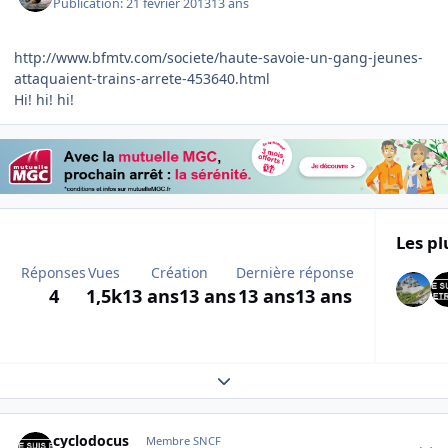
Publication:
21 février 2013
13 ans
http://www.bfmtv.com/societe/haute-savoie-un-gang-jeunes-
attaquaient-trains-arrete-453640.html
Hi! hi! hi!
Les pl
Réponses
Vues
Création
Dernière réponse
4
1,5k
13 ans
13 ans
13 ans
13 ans
Expand topic overview
Author stats
cyclodocus
Membre SNCF