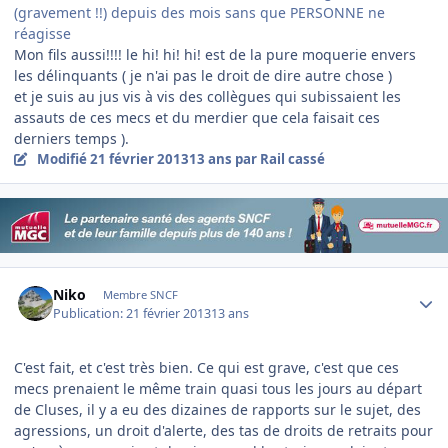
(gravement !!) depuis des mois sans que PERSONNE ne
réagisse
Mon fils aussi!!!! le hi! hi! hi! est de la pure moquerie envers
les délinquants ( je n'ai pas le droit de dire autre chose )
et je suis au jus vis à vis des collègues qui subissaient les
assauts de ces mecs et du merdier que cela faisait ces
derniers temps ).
Modifié
21 février 2013
13 ans
par Rail cassé
Author stats
Niko
Membre SNCF
Publication:
21 février 2013
13 ans
C'est fait, et c'est très bien. Ce qui est grave, c'est que ces
mecs prenaient le même train quasi tous les jours au départ
de Cluses, il y a eu des dizaines de rapports sur le sujet, des
agressions, un droit d'alerte, des tas de droits de retraits pour