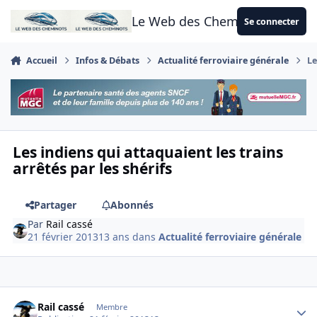
Aller au contenu
Le Web des Cheminots
Se connecter
Accueil
Infos & Débats
Actualité ferroviaire générale
Le
Les indiens qui attaquaient les trains
arrêtés par les shérifs
Partager
Abonnés
Par
Rail cassé
21 février 2013
13 ans
dans
Actualité ferroviaire générale
Author stats
Rail cassé
Membre