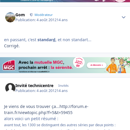
Author stats
Gom
Modérateur
Publication:
4 août 2012
14 ans
en passant, c'est
standar
d
, et non standart...
Corrigé.
Invité technicentre
Invités
Publication:
4 août 2012
14 ans
Je viens de vous trouver ça...http://forum.e-
train.fr/viewtopic.php?f=5&t=59455
alors voici un petit résumé :
avant tout, les 1300 se distinguent des autres séries par deux points :