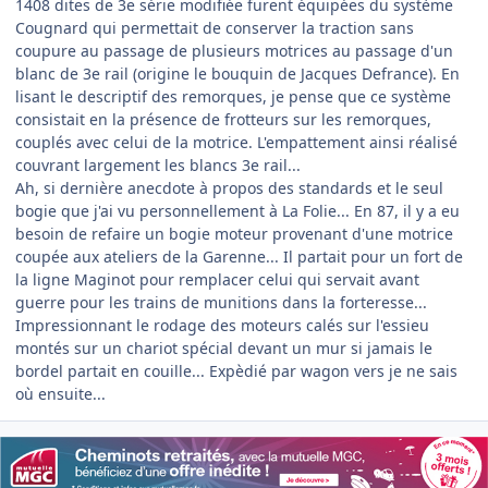
1408 dites de 3e série modifiée furent équipées du système
Cougnard qui permettait de conserver la traction sans
coupure au passage de plusieurs motrices au passage d'un
blanc de 3e rail (origine le bouquin de Jacques Defrance). En
lisant le descriptif des remorques, je pense que ce système
consistait en la présence de frotteurs sur les remorques,
couplés avec celui de la motrice. L'empattement ainsi réalisé
couvrant largement les blancs 3e rail...
Ah, si dernière anecdote à propos des standards et le seul
bogie que j'ai vu personnellement à La Folie... En 87, il y a eu
besoin de refaire un bogie moteur provenant d'une motrice
coupée aux ateliers de la Garenne... Il partait pour un fort de
la ligne Maginot pour remplacer celui qui servait avant
guerre pour les trains de munitions dans la forteresse...
Impressionnant le rodage des moteurs calés sur l'essieu
montés sur un chariot spécial devant un mur si jamais le
bordel partait en couille... Expèdié par wagon vers je ne sais
où ensuite...