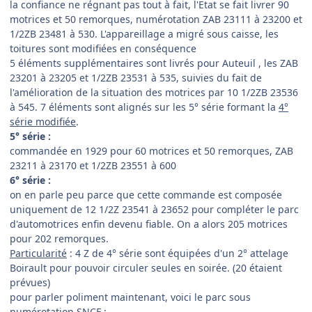
la confiance ne régnant pas tout à fait, l'Etat se fait livrer 90
motrices et 50 remorques, numérotation ZAB 23111 à 23200 et
1/2ZB 23481 à 530. L'appareillage a migré sous caisse, les
toitures sont modifiées en conséquence
5 éléments supplémentaires sont livrés pour Auteuil , les ZAB
23201 à 23205 et 1/2ZB 23531 à 535, suivies du fait de
l'amélioration de la situation des motrices par 10 1/2ZB 23536
à 545. 7 éléments sont alignés sur les 5° série formant la
4°
série modifiée
.
5° série :
commandée en 1929 pour 60 motrices et 50 remorques, ZAB
23211 à 23170 et 1/2ZB 23551 à 600
6° série :
on en parle peu parce que cette commande est composée
uniquement de 12 1/2Z 23541 à 23652 pour compléter le parc
d'automotrices enfin devenu fiable. On a alors 205 motrices
pour 202 remorques.
Particularité
: 4 Z de 4° série sont équipées d'un 2° attelage
Boirault pour pouvoir circuler seules en soirée. (20 étaient
prévues)
pour parler poliment maintenant, voici le parc sous
numérotation SNCF :