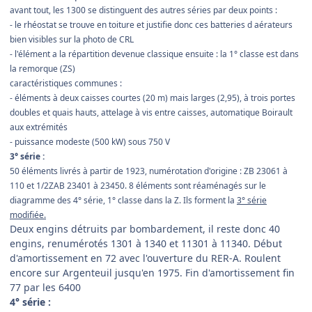
avant tout, les 1300 se distinguent des autres séries par deux points :
- le rhéostat se trouve en toiture et justifie donc ces batteries d aérateurs
bien visibles sur la photo de CRL
- l'élément a la répartition devenue classique ensuite : la 1° classe est dans
la remorque (ZS)
caractéristiques communes :
- éléments à deux caisses courtes (20 m) mais larges (2,95), à trois portes
doubles et quais hauts, attelage à vis entre caisses, automatique Boirault
aux extrémités
- puissance modeste (500 kW) sous 750 V
3° série :
50 éléments livrés à partir de 1923, numérotation d'origine : ZB 23061 à
110 et 1/2ZAB 23401 à 23450. 8 éléments sont réaménagés sur le
diagramme des 4° série, 1° classe dans la Z. Ils forment la
3° série
modifiée.
Deux engins détruits par bombardement, il reste donc 40
engins, renumérotés 1301 à 1340 et 11301 à 11340. Début
d'amortissement en 72 avec l'ouverture du RER-A. Roulent
encore sur Argenteuil jusqu'en 1975. Fin d'amortissement fin
77 par les 6400
4° série :