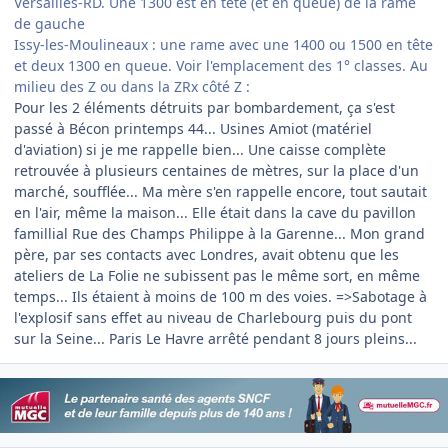
Versailles-RD. Une 1300 est en tête (et en queue) de la rame
de gauche
Issy-les-Moulineaux : une rame avec une 1400 ou 1500 en tête
et deux 1300 en queue. Voir l'emplacement des 1° classes. Au
milieu des Z ou dans la ZRx côté Z :
Pour les 2 éléments détruits par bombardement, ça s'est
passé à Bécon printemps 44... Usines Amiot (matériel
d'aviation) si je me rappelle bien... Une caisse complète
retrouvée à plusieurs centaines de mètres, sur la place d'un
marché, soufflée... Ma mère s'en rappelle encore, tout sautait
en l'air, même la maison... Elle était dans la cave du pavillon
famillial Rue des Champs Philippe à la Garenne... Mon grand
père, par ses contacts avec Londres, avait obtenu que les
ateliers de La Folie ne subissent pas le même sort, en même
temps... Ils étaient à moins de 100 m des voies. =>Sabotage à
l'explosif sans effet au niveau de Charlebourg puis du pont
sur la Seine... Paris Le Havre arrêté pendant 8 jours pleins...