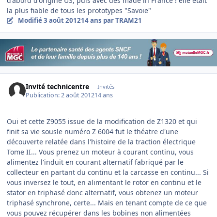
d'abord d'origine US, puis avec des made in France ! elle était
la plus fiable de tous les prototypes "Savoie"
Modifié
3 août 2012
14 ans
par TRAM21
Invité technicentre
Invités
Publication:
2 août 2012
14 ans
Oui et cette Z9055 issue de la modification de Z1320 et qui
finit sa vie sousle numéro Z 6004 fut le théatre d'une
découverte relatée dans l'histoire de la traction électrique
Tome II... Vous prenez un moteur à courant continu, vous
alimentez l'induit en courant alternatif fabriqué par le
collecteur en partant du continu et la carcasse en continu... Si
vous inversez le tout, en alimentant le rotor en continu et le
stator en triphasé donc alternatif, vous obtenez un moteur
triphasé synchrone, certe... Mais en tenant compte de ce que
vous pouvez récupérer dans les bobines non alimentées