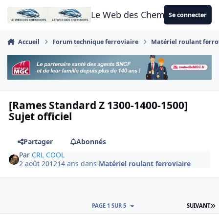
Aller au contenu
Le Web des Cheminots
Se connecter
Accueil
Forum technique ferroviaire
Matériel roulant ferro
[Rames Standard Z 1300-1400-1500]
Sujet officiel
Partager
Abonnés
Par
CRL COOL
2 août 2012
14 ans
dans
Matériel roulant ferroviaire
D
PAGE 1 SUR 5
SUIVANT
Author stats