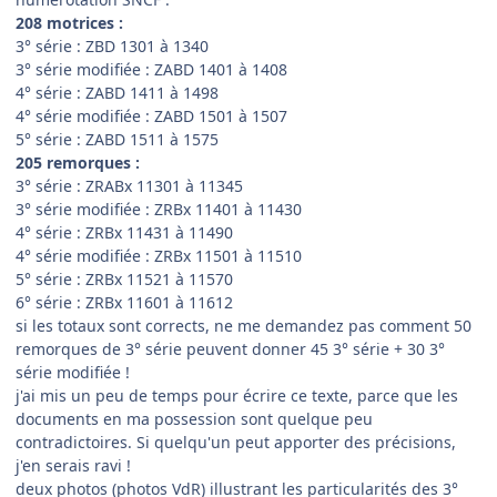
208 motrices :
3° série : ZBD 1301 à 1340
3° série modifiée : ZABD 1401 à 1408
4° série : ZABD 1411 à 1498
4° série modifiée : ZABD 1501 à 1507
5° série : ZABD 1511 à 1575
205 remorques :
3° série : ZRABx 11301 à 11345
3° série modifiée : ZRBx 11401 à 11430
4° série : ZRBx 11431 à 11490
4° série modifiée : ZRBx 11501 à 11510
5° série : ZRBx 11521 à 11570
6° série : ZRBx 11601 à 11612
si les totaux sont corrects, ne me demandez pas comment 50
remorques de 3° série peuvent donner 45 3° série + 30 3°
série modifiée !
j'ai mis un peu de temps pour écrire ce texte, parce que les
documents en ma possession sont quelque peu
contradictoires. Si quelqu'un peut apporter des précisions,
j'en serais ravi !
deux photos (photos VdR) illustrant les particularités des 3°