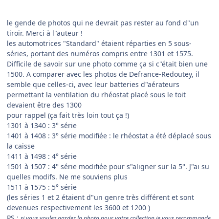
le gende de photos qui ne devrait pas rester au fond d"un
tiroir. Merci à l"auteur !
les automotrices "Standard" étaient réparties en 5 sous-
séries, portant des numéros compris entre 1301 et 1575.
Difficile de savoir sur une photo comme ça si c"était bien une
1500. A comparer avec les photos de Defrance-Redoutey, il
semble que celles-ci, avec leur batteries d"aérateurs
permettant la ventilation du rhéostat placé sous le toit
devaient être des 1300
pour rappel (ça fait très loin tout ça !)
1301 à 1340 : 3° série
1401 à 1408 : 3° série modifiée : le rhéostat a été déplacé sous
la caisse
1411 à 1498 : 4° série
1501 à 1507 : 4° série modifiée pour s"aligner sur la 5°. J"ai su
quelles modifs. Ne me souviens plus
1511 à 1575 : 5° série
(les séries 1 et 2 étaient d"un genre très différent et sont
devenues respectivement les 3600 et 1200 )
PS :
si vous voulez garder la photo pour votre collection je vous recommande