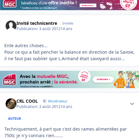
Invité technicentre
Invités
Publication:
3 août 2012
14 ans
Ente autres choses...
Pour ce qui a fait pencher la balance en direction de la Savoie,
il ne faut pas oublier que L.Armand était savoyard aussi...
Author stats
CRL COOL
Modérateur
Publication:
3 août 2012
14 ans
AUTEUR
Techniquement, à part que c'est des rames alimentées par
750V, je n'y connais rien.......