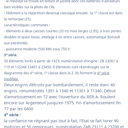
- le rhéostat se trouve en toiture et justifie donc ces batteries d aérateurs
bien visibles sur la photo de CRL
- l'élément a la répartition devenue classique ensuite : la 1° classe est dans
la remorque (ZS)
caractéristiques communes :
- éléments à deux caisses courtes (20 m) mais larges (2,95), à trois portes
doubles et quais hauts, attelage à vis entre caisses, automatique Boirault
aux extrémités
- puissance modeste (500 kW) sous 750 V
3° série :
50 éléments livrés à partir de 1923, numérotation d'origine : ZB 23061 à
110 et 1/2ZAB 23401 à 23450. 8 éléments sont réaménagés sur le
diagramme des 4° série, 1° classe dans la Z. Ils forment la
4° série
modifiée.
Deux engins détruits par bombardement, il reste donc 40
engins, renumérotés 1301 à 1340 et 11301 à 11340. Début
d'amortissement en 72 avec l'ouverture du RER-A. Roulent
encore sur Argenteuil jusqu'en 1975. Fin d'amortissement fin
77 par les 6400
4° série :
la confiance ne régnant pas tout à fait, l'Etat se fait livrer 90
motrices et 50 remorques, numérotation ZAB 23111 à 23200 et