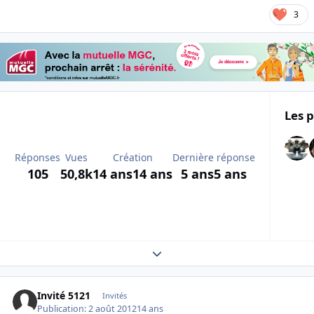
3
Les p
Réponses
Vues
Création
Dernière réponse
105
50,8k
14 ans
14 ans
5 ans
5 ans
Expand topic overview
Invité 5121
Invités
Publication:
2 août 2012
14 ans