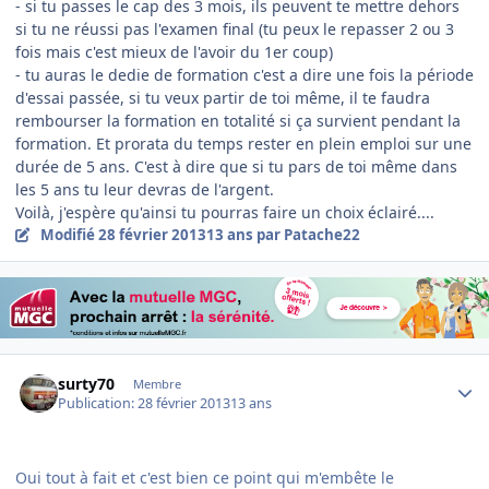
- si tu passes le cap des 3 mois, ils peuvent te mettre dehors
si tu ne réussi pas l'examen final (tu peux le repasser 2 ou 3
fois mais c'est mieux de l'avoir du 1er coup)
- tu auras le dedie de formation c'est a dire une fois la période
d'essai passée, si tu veux partir de toi même, il te faudra
rembourser la formation en totalité si ça survient pendant la
formation. Et prorata du temps rester en plein emploi sur une
durée de 5 ans. C'est à dire que si tu pars de toi même dans
les 5 ans tu leur devras de l'argent.
Voilà, j'espère qu'ainsi tu pourras faire un choix éclairé....
Modifié
28 février 2013
13 ans
par Patache22
Author stats
surty70
Membre
Publication:
28 février 2013
13 ans
Oui tout à fait et c'est bien ce point qui m'embête le