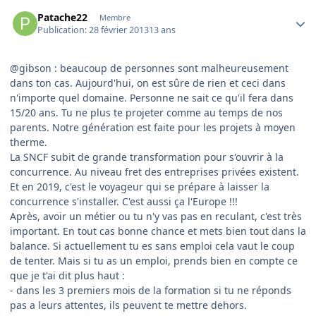
Author stats
Patache22
Membre
Publication:
28 février 2013
13 ans
@gibson : beaucoup de personnes sont malheureusement
dans ton cas. Aujourd'hui, on est sûre de rien et ceci dans
n'importe quel domaine. Personne ne sait ce qu'il fera dans
15/20 ans. Tu ne plus te projeter comme au temps de nos
parents. Notre génération est faite pour les projets à moyen
therme.
La SNCF subit de grande transformation pour s'ouvrir à la
concurrence. Au niveau fret des entreprises privées existent.
Et en 2019, c'est le voyageur qui se prépare à laisser la
concurrence s'installer. C'est aussi ça l'Europe !!!
Après, avoir un métier ou tu n'y vas pas en reculant, c'est très
important. En tout cas bonne chance et mets bien tout dans la
balance. Si actuellement tu es sans emploi cela vaut le coup
de tenter. Mais si tu as un emploi, prends bien en compte ce
que je t'ai dit plus haut :
- dans les 3 premiers mois de la formation si tu ne réponds
pas a leurs attentes, ils peuvent te mettre dehors.