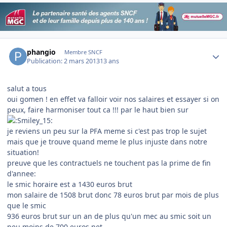
Author stats
phangio
Membre SNCF
Publication:
2 mars 2013
13 ans
salut a tous
oui gomen ! en effet va falloir voir nos salaires et essayer si on
peux, faire harmoniser tout ca !!! par le haut bien sur
je reviens un peu sur la PFA meme si c'est pas trop le sujet
mais que je trouve quand meme le plus injuste dans notre
situation!
preuve que les contractuels ne touchent pas la prime de fin
d'annee:
le smic horaire est a 1430 euros brut
mon salaire de 1508 brut donc 78 euros brut par mois de plus
que le smic
936 euros brut sur un an de plus qu'un mec au smic soit un
peu moins de 700 euros net