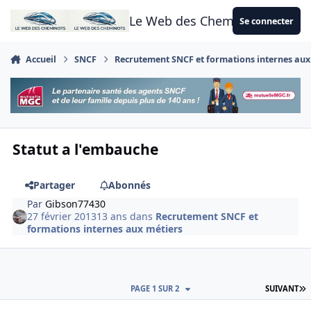
Aller au contenu
Le Web des Cheminots
Se connecter
Accueil
SNCF
Recrutement SNCF et formations internes aux
Statut a l'embauche
Partager
Abonnés
Par
Gibson77430
27 février 2013
13 ans
dans
Recrutement SNCF et
formations internes aux métiers
D
PAGE 1 SUR 2
SUIVANT
Author stats