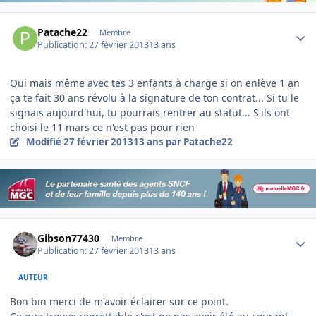
Author stats
Patache22
Membre
Publication:
27 février 2013
13 ans
Oui mais même avec tes 3 enfants à charge si on enlève 1 an
ça te fait 30 ans révolu à la signature de ton contrat... Si tu le
signais aujourd'hui, tu pourrais rentrer au statut... S'ils ont
choisi le 11 mars ce n'est pas pour rien
Modifié
27 février 2013
13 ans
par Patache22
Author stats
Gibson77430
Membre
Publication:
27 février 2013
13 ans
AUTEUR
Bon bin merci de m'avoir éclairer sur ce point.