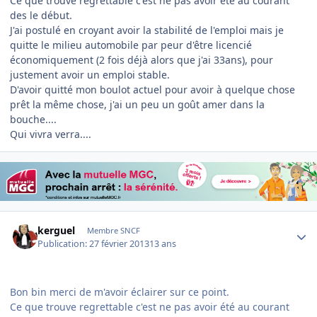
Ce que trouve regrettable c'est ne pas avoir été au courant
des le début.
J'ai postulé en croyant avoir la stabilité de l'emploi mais je
quitte le milieu automobile par peur d'être licencié
économiquement (2 fois déjà alors que j'ai 33ans), pour
justement avoir un emploi stable.
D'avoir quitté mon boulot actuel pour avoir à quelque chose
prêt la même chose, j'ai un peu un goût amer dans la
bouche....
Qui vivra verra....
Author stats
kerguel
Membre SNCF
Publication:
27 février 2013
13 ans
Bon bin merci de m'avoir éclairer sur ce point.
Ce que trouve regrettable c'est ne pas avoir été au courant