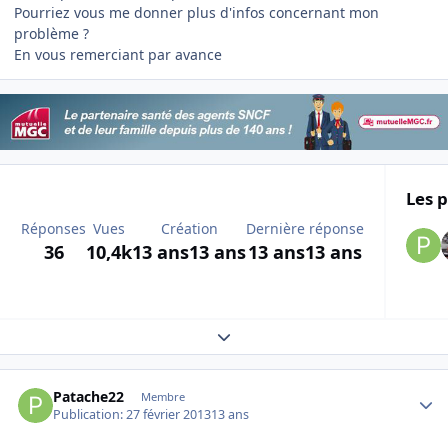
Pourriez vous me donner plus d'infos concernant mon
problème ?
En vous remerciant par avance
Les p
Réponses
Vues
Création
Dernière réponse
36
10,4k
13 ans
13 ans
13 ans
13 ans
Expand topic overview
Author stats
Patache22
Membre
Publication:
27 février 2013
13 ans