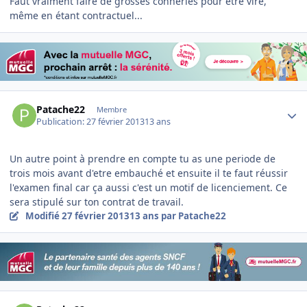
Faut vraiment faire de grosses conneries pour être viré,
même en étant contractuel...
Author stats
Patache22
Membre
Publication:
27 février 2013
13 ans
Un autre point à prendre en compte tu as une periode de
trois mois avant d'etre embauché et ensuite il te faut réussir
l'examen final car ça aussi c'est un motif de licenciement. Ce
sera stipulé sur ton contrat de travail.
Modifié
27 février 2013
13 ans
par Patache22
Author stats