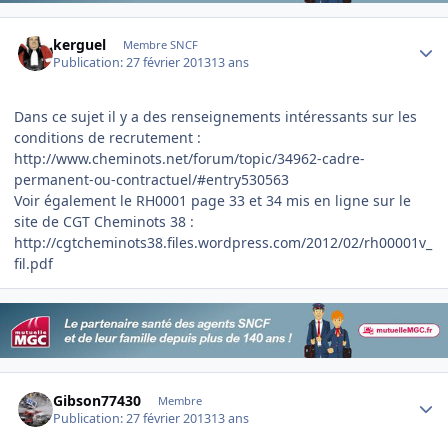
Author stats
kerguel
Membre SNCF
Publication:
27 février 2013
13 ans
Dans ce sujet il y a des renseignements intéressants sur les
conditions de recrutement :
http://www.cheminots.net/forum/topic/34962-cadre-
permanent-ou-contractuel/#entry530563
Voir également le RH0001 page 33 et 34 mis en ligne sur le
site de CGT Cheminots 38 :
http://cgtcheminots38.files.wordpress.com/2012/02/rh00001v_
fil.pdf
Author stats
Gibson77430
Membre
Publication:
27 février 2013
13 ans