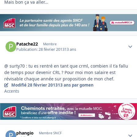
Mais bon ça va aller...
Author stats
Patache22
Membre
Publication:
28 février 2013
13 ans
@ surty70 : tu es rentré en tant que crml, combien il t'a fallu
de temps pour devenir CRL ? Pour moi mon salaire est
révisable chaque année sur proposition de mon chef.
Modifié
28 février 2013
13 ans
par gomen
Accents
Author stats
phangio
Membre SNCF