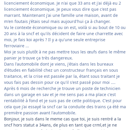
licenciement économique. Je n'ai que 33 ans et j'ai déjà eu 2
licenciement économique. Je peux vous dire que c'est pas
marrant. Maintenant j'ai une famille une maison, avant de
m'en foutais j'étais seul mais aujourd'hui ça à changer.
Vu le contexte économique ou on est, voilà si au bout de 10 ou
20 ans à la sncf et qu'ils décident de faire une charrette avec
moi, je fais koi après ? Il y a qu'une seule entreprise
ferroviaire ...
Moi je suis plutôt à ne pas mettre tous les œufs dans le même
panier je trouve ça très dangereux.
Dans l'automobile dont je viens, j'étais dans les bureaux
d'études en fiabilité chez un constructeur français en sous
traitance, et la crise est passée par la, étant sous traitant je
vous fais pas dessin pour ce qu'il s'est passé pour moi ....
Après 6 mois de recherche je trouve un poste de technicien
dans un garage en sav et je me sens pas a ma place c'est
rentabilité à fond et je suis pas de cette politique. C'est pour
cela que j'ai essayé la sncf car la conduite des trains ça été ma
première passion avant l'automobile.
Bonjour, je suis dans le meme cas que toi, je suis rentré a la
sncf hors statut a 34ans, de plus en tant que crml,et je ne