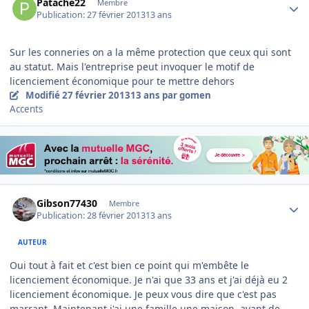
Patache22
Membre
Publication:
27 février 2013
13 ans
Sur les conneries on a la même protection que ceux qui sont
au statut. Mais l'entreprise peut invoquer le motif de
licenciement économique pour te mettre dehors
Modifié
27 février 2013
13 ans
par gomen
Accents
Author stats
Gibson77430
Membre
Publication:
28 février 2013
13 ans
AUTEUR
Oui tout à fait et c'est bien ce point qui m'embête le
licenciement économique. Je n'ai que 33 ans et j'ai déjà eu 2
licenciement économique. Je peux vous dire que c'est pas
marrant. Maintenant j'ai une famille une maison, avant de