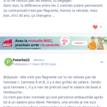
si tu ne réussis pas tes exams, tu dégages.
Donc bon, la différence entre les 2 contrats (cadre permanent
ou contractuel) n'est pas flagrante, hormis la retraite, mais
bon, d'ici 30 ans, ça changera ...
1
Author stats
Patache22
Membre
Publication:
1 mars 2013
13 ans
@dijoule : elle n'est pas flagrante car tu ne releves pas de
l'annexe c. L'annexe À et B, il y a des grilles de salaire. Tandis
qu'a l'annexe c, il y a rien de précisé sauf le salaire de base à
l'embauche...
Ce n'est pas bien normale qu'une personne embauchée après
toi à un salaire plus élevé. Pendant, une année je me suis