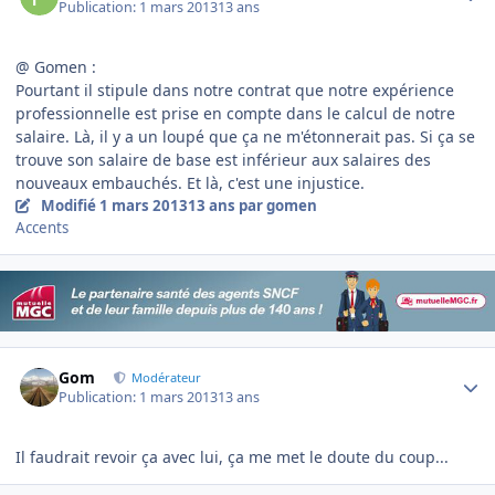
Publication:
1 mars 2013
13 ans
@ Gomen :
Pourtant il stipule dans notre contrat que notre expérience
professionnelle est prise en compte dans le calcul de notre
salaire. Là, il y a un loupé que ça ne m'étonnerait pas. Si ça se
trouve son salaire de base est inférieur aux salaires des
nouveaux embauchés. Et là, c'est une injustice.
Modifié
1 mars 2013
13 ans
par gomen
Accents
Author stats
Gom
Modérateur
Publication:
1 mars 2013
13 ans
Il faudrait revoir ça avec lui, ça me met le doute du coup...