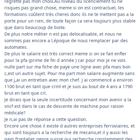
regrette pas mon choix.Au niveau du licenciement tu ne
risques pas grand chose, meme si on est contractuel, les
formations coûtent très cheres donc ils ne te mettent pas a la
porte pour un rien, de toute façon ca sera toujours plus stable
que dans beaucoup de boite.
De plus notre métier n est pas delocalisable, et nous ne
sommes pas encore a l,époque de nous remplacer par des
automates.
De plus le salaire est très correct meme si on se fait enfler
pour la pfa (prime de fin d année ) car pour moi je ne vois
nulle part sur ma fiche de paye une ligne avec pfa mais bon
c,est un autre sujet. Pour ma part mon salaire augmente sans
que j,ai un entretien avec mon chef. J ai commencé a environ
1100 brut en tant que crml et je suis au bout de 4 ans a 1790
brut en tant que crl.
Je dirais que la seule incertitude concernant mon avenir a la
sncf est dans le cas de descente de machine pour raison
médicale?
Je n,ai pas de réponse a cette question.
Encore une chose il existe d autres entreprises ferroviaires, et
qui sont toujours a la recherche de mecano,et il y aussi les
pays frontalier genre suisse qui recherche constamment des