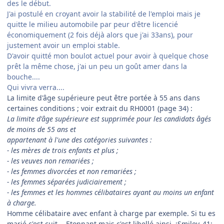
des le début.
J'ai postulé en croyant avoir la stabilité de l'emploi mais je
quitte le milieu automobile par peur d'être licencié
économiquement (2 fois déjà alors que j'ai 33ans), pour
justement avoir un emploi stable.
D'avoir quitté mon boulot actuel pour avoir à quelque chose
prêt la même chose, j'ai un peu un goût amer dans la
bouche....
Qui vivra verra....
La limite d'âge supérieure peut être portée à 55 ans dans
certaines conditions ; voir extrait du RH0001 (page 34) :
La limite d'âge supérieure est supprimée pour les candidats âgés
de moins de 55 ans et
appartenant à l'une des catégories suivantes :
- les mères de trois enfants et plus ;
- les veuves non remariées ;
- les femmes divorcées et non remariées ;
- les femmes séparées judiciairement ;
- les femmes et les hommes célibataires ayant au moins un enfant
à charge.
Homme célibataire avec enfant à charge par exemple. Si tu es
marié c'est cuit
. Etonnant mais c'est libellé ainsi. :Smiley_41: