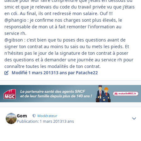
battue pour leur faire comprendre que j'étais en dessous du
smic et que je relevais du code du travail privée vu que j'étais
en cdi. Au final, ils ont redressé mon salaire. Ouf !!!
@phangio : je confirme nos charges sont plus élevés, le
responsable de mon ut à fait remonter l'information au
service rh.
@gibson : c'est bien que tu poses des questions avant de
signer ton contrat au moins tu sais ou tu mets les pieds. Et
n'hésites pas le jour de la signature de ton contrat à poser
des questions et à demander une journée au service rh pour
connaître toutes les modalités de ton contrat.
Modifié
1 mars 2013
13 ans
par Patache22
Author stats
Gom
Modérateur
Publication:
1 mars 2013
13 ans