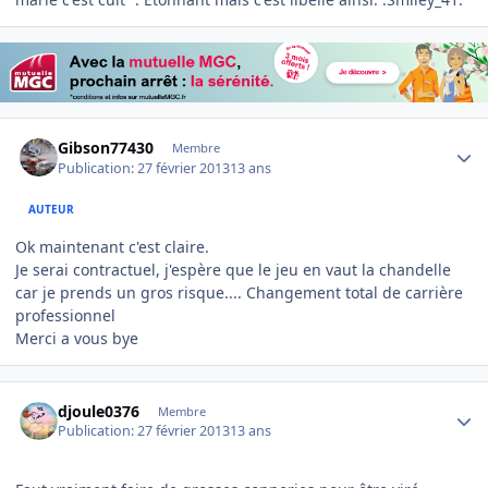
Author stats
Gibson77430
Membre
Publication:
27 février 2013
13 ans
AUTEUR
Ok maintenant c'est claire.
Je serai contractuel, j'espère que le jeu en vaut la chandelle
car je prends un gros risque.... Changement total de carrière
professionnel
Merci a vous bye
Author stats
djoule0376
Membre
Publication:
27 février 2013
13 ans