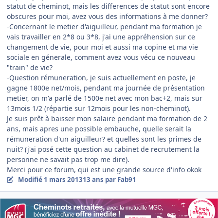
statut de cheminot, mais les differences de statut sont encore
obscures pour moi, avez vous des informations à me donner?
-Concernant le metier d'aiguilleur, pendant ma formation je
vais travailler en 2*8 ou 3*8, j'ai une appréhension sur ce
changement de vie, pour moi et aussi ma copine et ma vie
sociale en génerale, comment avez vous vécu ce nouveau
"train" de vie?
-Question rémuneration, je suis actuellement en poste, je
gagne 1800e net/mois, pendant ma journée de présentation
metier, on m'a parlé de 1500e net avec mon bac+2, mais sur
13mois 1/2 (répartie sur 12mois pour les non-cheminot).
Je suis prêt à baisser mon salaire pendant ma formation de 2
ans, mais apres une possible embauche, quelle serait la
rémuneration d'un aiguilleur? et quelles sont les primes de
nuit? (j'ai posé cette question au cabinet de recrutement la
personne ne savait pas trop me dire).
Merci pour ce forum, qui est une grande source d'info okok
Modifié
1 mars 2013
13 ans
par Fab91