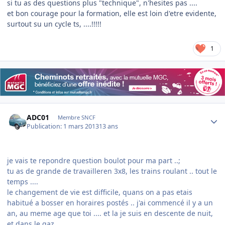
si tu as des questions plus "technique", n'hesites pas ....
et bon courage pour la formation, elle est loin d'etre evidente,
surtout su un cycle ts, ....!!!!!
1
Author stats
ADC01
Membre SNCF
Publication:
1 mars 2013
13 ans
je vais te repondre question boulot pour ma part ..;
tu as de grande de travailleren 3x8, les trains roulant .. tout le
temps ....
le changement de vie est difficile, quans on a pas etais
habitué a bosser en horaires postés .. j'ai commencé il y a un
an, au meme age que toi .... et la je suis en descente de nuit,
et dans le gaz ...