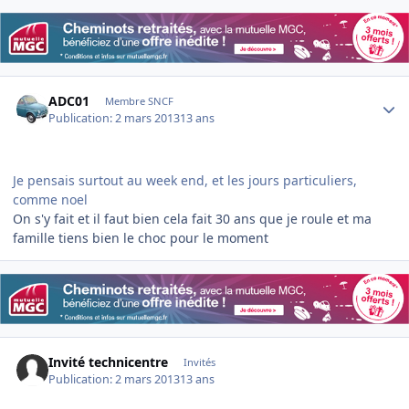
Author stats
ADC01
Membre SNCF
Publication:
2 mars 2013
13 ans
Je pensais surtout au week end, et les jours particuliers,
comme noel
On s'y fait et il faut bien cela fait 30 ans que je roule et ma
famille tiens bien le choc pour le moment
Invité technicentre
Invités
Publication:
2 mars 2013
13 ans