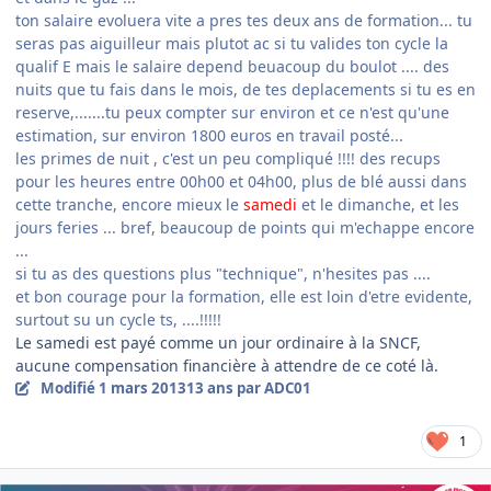
ton salaire evoluera vite a pres tes deux ans de formation... tu
seras pas aiguilleur mais plutot ac si tu valides ton cycle la
qualif E mais le salaire depend beuacoup du boulot .... des
nuits que tu fais dans le mois, de tes deplacements si tu es en
reserve,.......tu peux compter sur environ et ce n'est qu'une
estimation, sur environ 1800 euros en travail posté...
les primes de nuit , c'est un peu compliqué !!!! des recups
pour les heures entre 00h00 et 04h00, plus de blé aussi dans
cette tranche, encore mieux le
samedi
et le dimanche, et les
jours feries ... bref, beaucoup de points qui m'echappe encore
...
si tu as des questions plus "technique", n'hesites pas ....
et bon courage pour la formation, elle est loin d'etre evidente,
surtout su un cycle ts, ....!!!!!
Le samedi est payé comme un jour ordinaire à la SNCF,
aucune compensation financière à attendre de ce coté là.
Modifié
1 mars 2013
13 ans
par ADC01
1