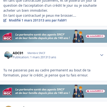
en tant que contractuel justement, et se posera un jour la
question de l'acceptation d'un crédit le jour ou je souhaite
acheter un bien immobilier.
En tant que contractuel je peux me brosser....
Modifié
1 mars 2013
13 ans
par Fab91
Author stats
ADC01
Membre SNCF
Publication:
1 mars 2013
13 ans
Tu ne passeras pas au cadre permanent au bout de ta
formation, pour le crédit, je pense que tu fais erreur.
Author stats