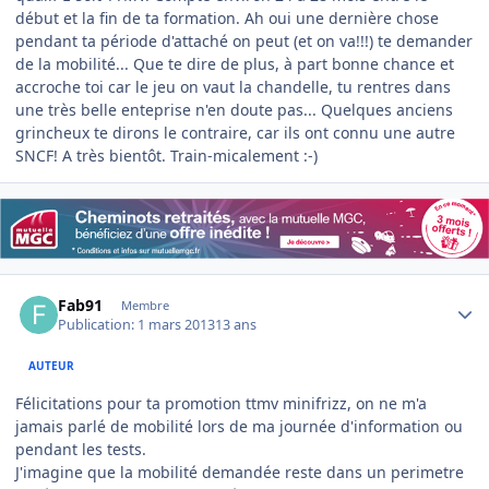
début et la fin de ta formation. Ah oui une dernière chose
pendant ta période d'attaché on peut (et on va!!!) te demander
de la mobilité... Que te dire de plus, à part bonne chance et
accroche toi car le jeu on vaut la chandelle, tu rentres dans
une très belle enteprise n'en doute pas... Quelques anciens
grincheux te dirons le contraire, car ils ont connu une autre
SNCF! A très bientôt. Train-micalement :-)
Author stats
Fab91
Membre
Publication:
1 mars 2013
13 ans
AUTEUR
Félicitations pour ta promotion ttmv minifrizz, on ne m'a
jamais parlé de mobilité lors de ma journée d'information ou
pendant les tests.
J'imagine que la mobilité demandée reste dans un perimetre