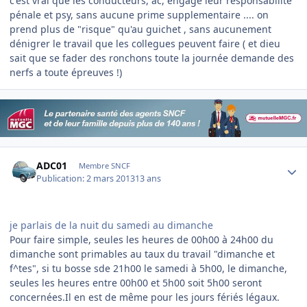
c'est vrai que les conducteurs, ac, engage leur responsabilité
pénale et psy, sans aucune prime supplementaire .... on
prend plus de "risque" qu'au guichet , sans aucunement
dénigrer le travail que les collegues peuvent faire ( et dieu
sait que se fader des ronchons toute la journée demande des
nerfs a toute épreuves !)
Author stats
ADC01
Membre SNCF
Publication:
2 mars 2013
13 ans
je parlais de la nuit du samedi au dimanche
Pour faire simple, seules les heures de 00h00 à 24h00 du
dimanche sont primables au taux du travail "dimanche et
f^tes", si tu bosse sde 21h00 le samedi à 5h00, le dimanche,
seules les heures entre 00h00 et 5h00 soit 5h00 seront
concernées.Il en est de même pour les jours fériés légaux.