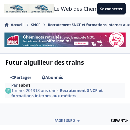
Aller au contenu
Le Web des Cheminots
Se connecter
Accueil
SNCF
Recrutement SNCF et formations internes aux
Futur aiguilleur des trains
Partager
Abonnés
Par
Fab91
1 mars 2013
13 ans
dans
Recrutement SNCF et
formations internes aux métiers
D
PAGE 1 SUR 2
SUIVANT
Author stats