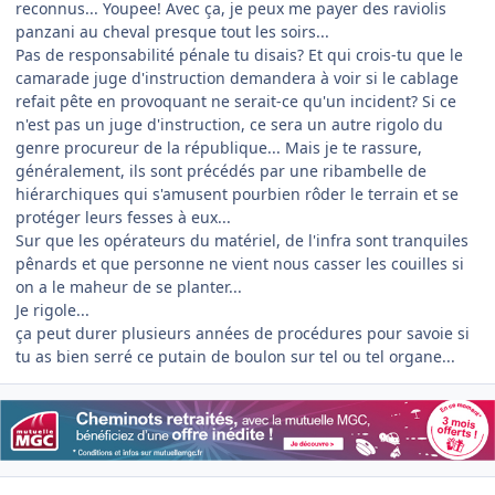
reconnus... Youpee! Avec ça, je peux me payer des raviolis
panzani au cheval presque tout les soirs...
Pas de responsabilité pénale tu disais? Et qui crois-tu que le
camarade juge d'instruction demandera à voir si le cablage
refait pête en provoquant ne serait-ce qu'un incident? Si ce
n'est pas un juge d'instruction, ce sera un autre rigolo du
genre procureur de la république... Mais je te rassure,
généralement, ils sont précédés par une ribambelle de
hiérarchiques qui s'amusent pourbien rôder le terrain et se
protéger leurs fesses à eux...
Sur que les opérateurs du matériel, de l'infra sont tranquiles
pênards et que personne ne vient nous casser les couilles si
on a le maheur de se planter...
Je rigole...
ça peut durer plusieurs années de procédures pour savoie si
tu as bien serré ce putain de boulon sur tel ou tel organe...
Author stats