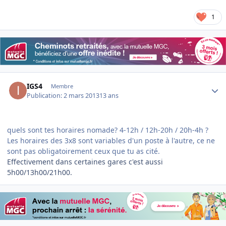
1
Author stats
IGS4
Membre
Publication:
2 mars 2013
13 ans
quels sont tes horaires nomade? 4-12h / 12h-20h / 20h-4h ?
Les horaires des 3x8 sont variables d'un poste à l'autre, ce ne
sont pas obligatoirement ceux que tu as cité.
Effectivement dans certaines gares c'est aussi
5h00/13h00/21h00.