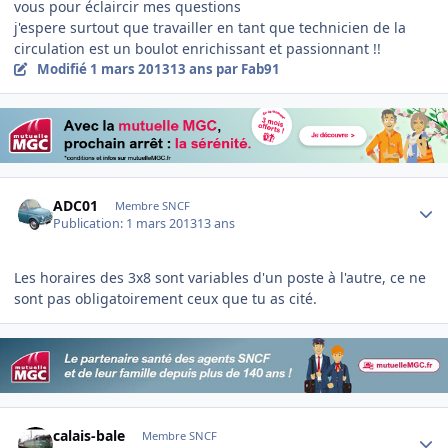
vous pour éclaircir mes questions
j'espere surtout que travailler en tant que technicien de la
circulation est un boulot enrichissant et passionnant !!
Modifié
1 mars 2013
13 ans
par Fab91
Author stats
ADC01
Membre SNCF
Publication:
1 mars 2013
13 ans
Les horaires des 3x8 sont variables d'un poste à l'autre, ce ne
sont pas obligatoirement ceux que tu as cité.
Author stats
calais-bale
Membre SNCF