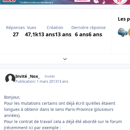
Les p
Réponses
Vues
Création
Dernière réponse
27
47,1k
13 ans
13 ans
6 ans
6 ans
Expand topic overview
Invité _Nox_
Invités
Publication:
1 mars 2013
13 ans
Bonjour,
Pour les mutations certains ont déjà écrit qu'elles étaient
longues à obtenir dans le sens Paris-Province (plusieurs
années).
Pour le contrat de travail cela a déjà été abordé sur le forum
(récemment ici par exemple :