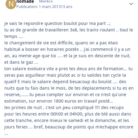
nomade
Membre
Publication:
1 mars 2013
13 ans
je vais te repondre question boulot pour ma part ..;
tu as de grande de travailleren 3x8, les trains roulant .. tout le
temps ....
le changement de vie est difficile, quans on a pas etais
habitué a bosser en horaires postés .. j'ai commencé il y a un
an, au meme age que toi .... et la je suis en descente de nuit,
et dans le gaz ...
ton salaire evoluera vite a pres tes deux ans de formation... tu
seras pas aiguilleur mais plutot ac si tu valides ton cycle la
qualif E mais le salaire depend beuacoup du boulot .... des
nuits que tu fais dans le mois, de tes deplacements si tu es en
reserve,.......tu peux compter sur environ et ce n'est qu'une
estimation, sur environ 1800 euros en travail posté...
les primes de nuit , c'est un peu compliqué !!!! des recups
pour les heures entre 00h00 et 04h00, plus de blé aussi dans
cette tranche, encore mieux le samedi et le dimanche, et les
jours feries ... bref, beaucoup de points qui m'echappe encore
...