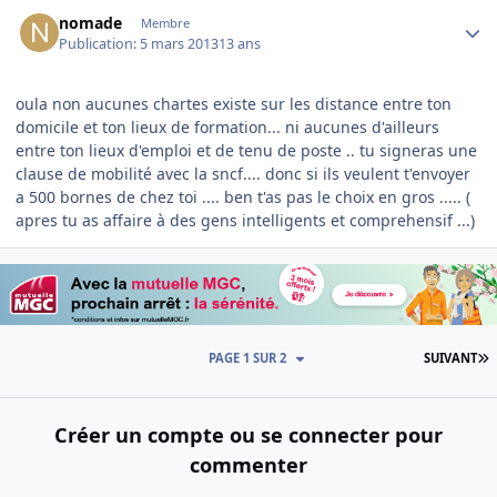
Author stats
nomade
Membre
Publication:
5 mars 2013
13 ans
oula non aucunes chartes existe sur les distance entre ton
domicile et ton lieux de formation... ni aucunes d'ailleurs
entre ton lieux d'emploi et de tenu de poste .. tu signeras une
clause de mobilité avec la sncf.... donc si ils veulent t'envoyer
a 500 bornes de chez toi .... ben t'as pas le choix en gros ..... (
apres tu as affaire à des gens intelligents et comprehensif ...)
D
PAGE 1 SUR 2
SUIVANT
Créer un compte ou se connecter pour
commenter