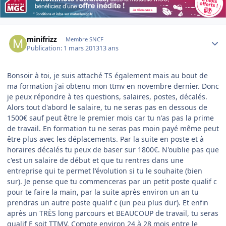
Author stats
minifrizz
Membre SNCF
Publication:
1 mars 2013
13 ans
Bonsoir à toi, je suis attaché TS également mais au bout de
ma formation j'ai obtenu mon ttmv en novembre dernier. Donc
je peux répondre à tes questions, salaires, postes, décalés.
Alors tout d'abord le salaire, tu ne seras pas en dessous de
1500€ sauf peut être le premier mois car tu n'as pas la prime
de travail. En formation tu ne seras pas moin payé même peut
être plus avec les déplacements. Par la suite en poste et à
horaires décalés tu peux de baser sur 1800€. N'oublie pas que
c'est un salaire de début et que tu rentres dans une
entreprise qui te permet l'évolution si tu le souhaite (bien
sur). Je pense que tu commenceras par un petit poste qualif c
pour te faire la main, par la suite après environ un an tu
prendras un autre poste qualif c (un peu plus dur). Et enfin
après un TRÈS long parcours et BEAUCOUP de travail, tu seras
qualif E soit TTMV. Compte environ 24 à 28 mois entre le