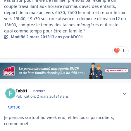
Pas si sur pour la vie de famille, prenons par exemple un
couple travaillant aux horaire normaux avec des enfants,
départ de la maison, vers 6h30, 7h00 le matin et retour le soir
vers 19h00, 19h30 soit une absence u domicile d'environ12 ou
13h00, comptez le temps des taches ménagères et il reste
quoi comme temps pour être en famille ?
Modifié
2 mars 2013
13 ans
par ADC01
1
Author stats
Fab91
Membre
Publication:
2 mars 2013
13 ans
AUTEUR
Je pensais surtout au week end, et les jours particuliers,
comme noel