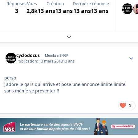
Réponses
Vues
Création
Dernière réponse
3
2,8k
13 ans
13 ans
13 ans
13 ans
Expand topic overview
Author stats
cyclodocus
Membre SNCF
Publication:
13 mars 2013
13 ans
perso
j'adore je gars qui arrive et pose une annonce limite limite
sans même se présenter !!
5