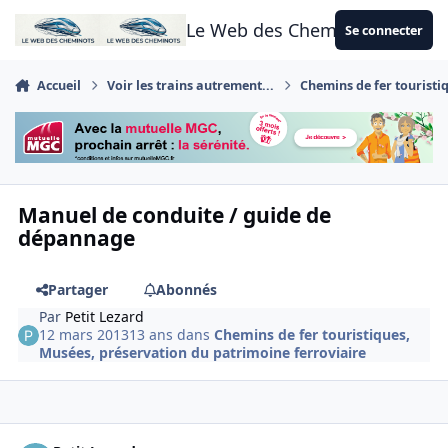
Aller au contenu
Le Web des Cheminots
Se connecter
Accueil
Voir les trains autrement...
Chemins de fer touristi
Manuel de conduite / guide de
dépannage
Partager
Abonnés
Par
Petit Lezard
12 mars 2013
13 ans
dans
Chemins de fer touristiques,
Musées, préservation du patrimoine ferroviaire
Author stats