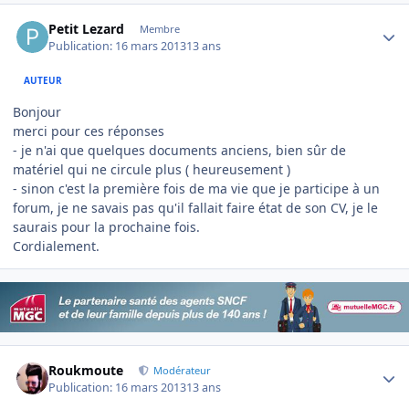
Author stats
Petit Lezard
Membre
Publication:
16 mars 2013
13 ans
AUTEUR
Bonjour
merci pour ces réponses
- je n'ai que quelques documents anciens, bien sûr de
matériel qui ne circule plus ( heureusement )
- sinon c'est la première fois de ma vie que je participe à un
forum, je ne savais pas qu'il fallait faire état de son CV, je le
saurais pour la prochaine fois.
Cordialement.
Author stats
Roukmoute
Modérateur
Publication:
16 mars 2013
13 ans