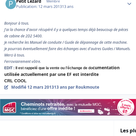
Petit Lezard
Membre
Publication:
12 mars 2013
13 ans
Bonjour à tous.
J'ai la chance d'avoir récupéré il y a quelques temps déjà beaucoup de pièces
de cabine de 2D2 5400.
Je recherche les Manuel de conduite / Guide de dépannage de cette machine.
Je pourrais éventuellement faire des échanges avec d'autres Guides / Manuels.
Merci à tous.
Ferroviairement vôtre.
cumentation
EDIT :
Il est rappelé que la vente ou l'échange de do
utilisée actuellement par une EF est interdite
CRL COOL
Modifié
12 mars 2013
13 ans
par Roukmoute
Les pl