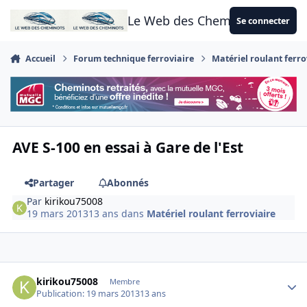
Aller au contenu
Le Web des Cheminots
Se connecter
Accueil
Forum technique ferroviaire
Matériel roulant ferro
AVE S-100 en essai à Gare de l'Est
Partager
Abonnés
Par
kirikou75008
19 mars 2013
13 ans
dans
Matériel roulant ferroviaire
Author stats
kirikou75008
Membre
Publication:
19 mars 2013
13 ans