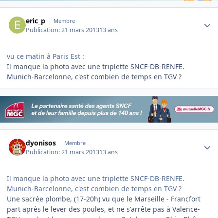
Author stats
eric_p
Membre
Publication:
21 mars 2013
13 ans
vu ce matin à Paris Est :
Il manque la photo avec une triplette SNCF-DB-RENFE.
Munich-Barcelonne, c'est combien de temps en TGV ?
Author stats
dyonisos
Membre
Publication:
21 mars 2013
13 ans
Il manque la photo avec une triplette SNCF-DB-RENFE.
Munich-Barcelonne, c'est combien de temps en TGV ?
Une sacrée plombe, (17-20h) vu que le Marseille - Francfort
part après le lever des poules, et ne s'arrête pas à Valence-