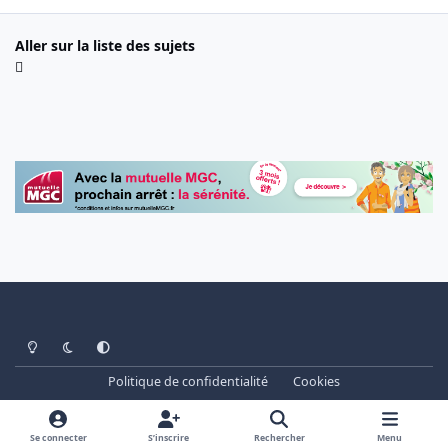
Aller sur la liste des sujets
Light Mode
Dark Mode
System Preference
Politique de confidentialité
Cookies
www.cheminots.net - Forum Libre depuis 2003
Powered by
Invision Community
Se connecter
S’inscrire
Rechercher
Menu