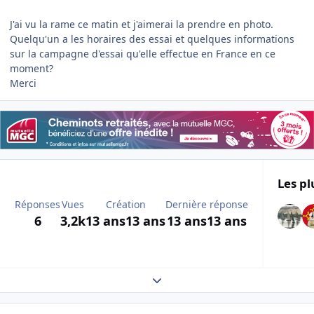
J'ai vu la rame ce matin et j'aimerai la prendre en photo.
Quelqu'un a les horaires des essai et quelques informations
sur la campagne d'essai qu'elle effectue en France en ce
moment?
Merci
Les pl
Réponses
Vues
Création
Dernière réponse
6
3,2k
13 ans
13 ans
13 ans
13 ans
Expand topic overview
Author stats