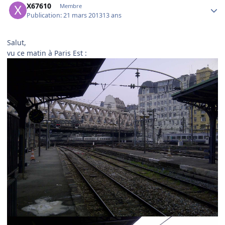
X67610
Membre
Publication:
21 mars 2013
13 ans
Salut,
vu ce matin à Paris Est :