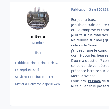
Publication:
3 avril 2013
1
Bonjour à tous.
Je suis en train de li
qui la compose et comm
Je bute sur le total des
miteria
les feuilles sur moi ) 
Membre
delà de la 5ème.
j'ai beau faire le cumu
91
messages
donné pour les heures 
D'ou ma question ? comm
Hobbies:
pleins, pleins, pleins...
celles qui doivent être
Entreprise:
e.sncf
présence horaire sur la
Merci d'avance.
Service:
ex conducteur Fret
Pour info,
j'essaye
de tr
Métier & Lieu:
developpeur web
le calculer et le passe