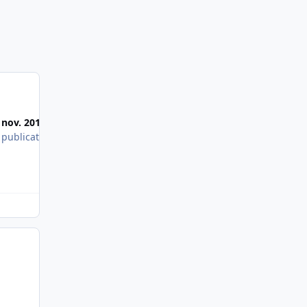
Images publiées
 nov. 2014
 publication