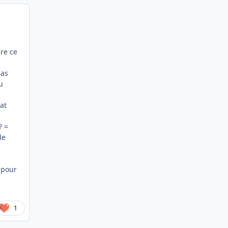
re ce
pas
u
at
? =
de
) pour
1