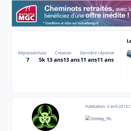
L
Réponses
Vues
Création
Dernière réponse
7
5k
13 ans
13 ans
11 ans
11 ans
Publication:
3 avril 2013
1