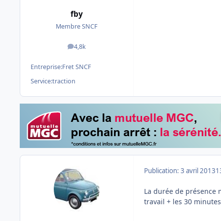
fby
Membre SNCF
4,8k
messages
Entreprise:
Fret SNCF
Service:
traction
Publication:
3 avril 2013
1
La durée de présence m
travail + les 30 minute