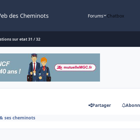
Web des Cheminots
Forums
Chatbox
stions sur etat 31 / 32
Partager
Abonn
 & ses cheminots