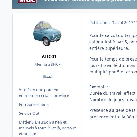
Publication:
3 avril 2013
1
Pour le calcul du temp
est multiplié par 5, on 
entière supérieure.
ADC01
Pour le temps de prése
Membre SNCF
jours travaillé du mois
multiplié par 5 et arron
44k
messages
Exemple:
Ville:
Rien que pour en
Durée du travail effect
emmerder certain, province
Nombre de jours travai
Entreprise:
Libre.
Présence au dele de la
Service:
Out
présence entre la 3ème
Métier & Lieu:
Bon à rien et
mauvais à tout, ici et là, partout
et nul part.