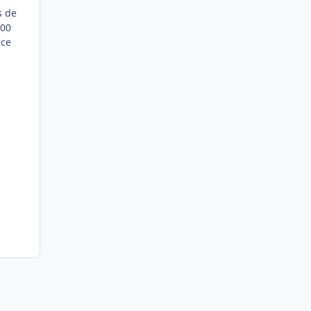
s de
h00
 ce