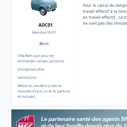
Pour le calcul du temp
travail effectif à la m
en travail effectif . Le
ne sont pas des minute
ADC01
Membre SNCF
44k
messages
Ville:
Rien que pour en
emmerder certain, province
Entreprise:
Libre.
Service:
Out
Métier & Lieu:
Bon à rien et
mauvais à tout, ici et là, partout
et nul part.