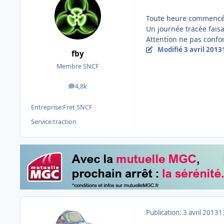
Toute heure commencé
Un journée tracée fais
Attention ne pas confo
Modifié
3 avril 2013
fby
Membre SNCF
4,8k
messages
Entreprise:
Fret SNCF
Service:
traction
Publication:
3 avril 2013
1