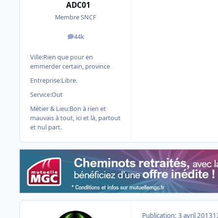
ADC01
Membre SNCF
44k
messages
Ville:
Rien que pour en
emmerder certain, province
Entreprise:
Libre.
Service:
Out
Métier & Lieu:
Bon à rien et
mauvais à tout, ici et là, partout
et nul part.
Publication:
3 avril 2013
1