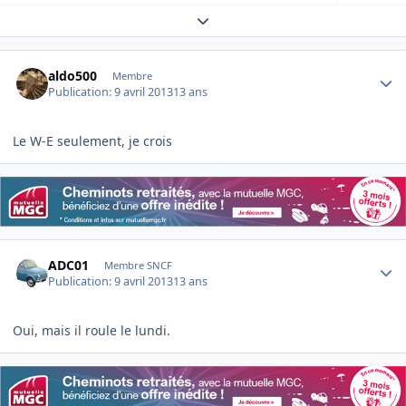
Expand topic overview
Author stats
aldo500
Membre
Publication:
9 avril 2013
13 ans
Le W-E seulement, je crois
Author stats
ADC01
Membre SNCF
Publication:
9 avril 2013
13 ans
Oui, mais il roule le lundi.