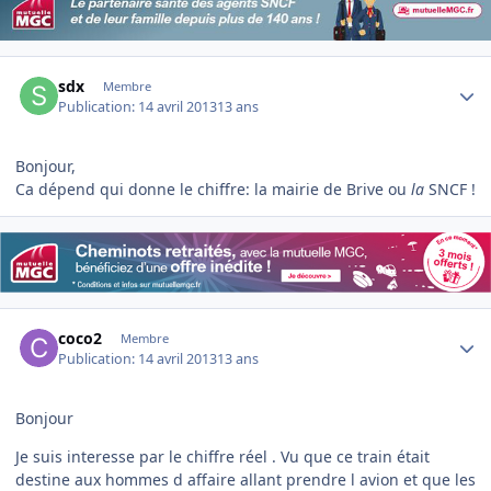
Author stats
sdx
Membre
Publication:
14 avril 2013
13 ans
Bonjour,
Ca dépend qui donne le chiffre: la mairie de Brive ou
la
SNCF !
Author stats
coco2
Membre
Publication:
14 avril 2013
13 ans
Bonjour
Je suis interesse par le chiffre réel . Vu que ce train était
destine aux hommes d affaire allant prendre l avion et que les