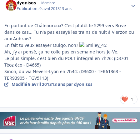
dyonisos
Membre
Publication:
9 avril 2013
13 ans
En partant de Châteauroux? C'est plutôt le 5299 vers Brive
dans ce cas... Tu n'a pas essayé les trains de nuit à Vierzon ou
aux Aubrais?
En fait tu veux essayer Ouigo, non?
Ah, j'y ai pensé, ça ne colle pas en semaine hors Je-Ve.
Le plus simple, c'est bien du POLT intégral en 7h26: (D3701
Téoz éco - D4665)
Sinon, du via Nevers-Lyon en 7h44: (D3600 - TER61363 -
TER93905 - TGV5113)
Modifié
9 avril 2013
13 ans
par dyonisos
1
Author stats