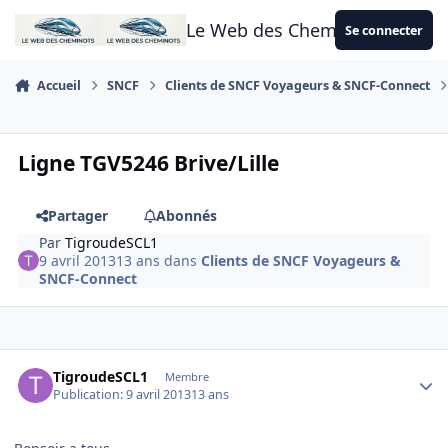
Aller au contenu
Le Web des Cheminots
Se connecter
Accueil
SNCF
Clients de SNCF Voyageurs & SNCF-Connect
Ligne TGV5246 Brive/Lille
Partager
Abonnés
Par
TigroudeSCL1
9 avril 2013
13 ans
dans
Clients de SNCF Voyageurs &
SNCF-Connect
Author stats
TigroudeSCL1
Membre
Publication:
9 avril 2013
13 ans