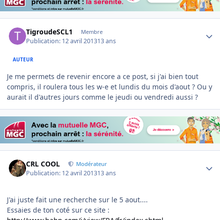
Author stats
TigroudeSCL1
Membre
Publication:
12 avril 2013
13 ans
AUTEUR
Je me permets de revenir encore a ce post, si j'ai bien tout
compris, il roulera tous les w-e et lundis du mois d'aout ? Ou y
aurait il d'autres jours comme le jeudi ou vendredi aussi ?
Author stats
CRL COOL
Modérateur
Publication:
12 avril 2013
13 ans
J'ai juste fait une recherche sur le 5 aout....
Essaies de ton coté sur ce site :