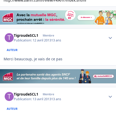
http://www.bahn.com/i/view/FRA/fr/index.shtml
Author stats
TigroudeSCL1
Membre
Publication:
12 avril 2013
13 ans
AUTEUR
Merci beaucoup, je vais de ce pas
Author stats
TigroudeSCL1
Membre
Publication:
13 avril 2013
13 ans
AUTEUR