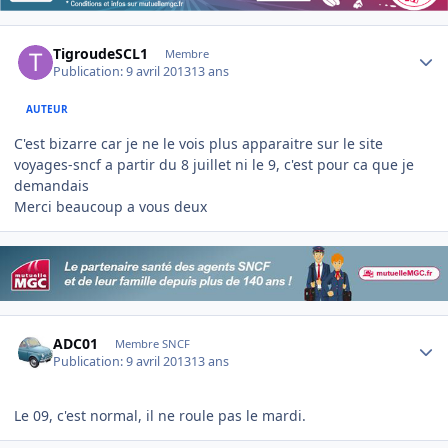
Author stats
TigroudeSCL1
Membre
Publication:
9 avril 2013
13 ans
AUTEUR
C'est bizarre car je ne le vois plus apparaitre sur le site
voyages-sncf a partir du 8 juillet ni le 9, c'est pour ca que je
demandais
Merci beaucoup a vous deux
Author stats
ADC01
Membre SNCF
Publication:
9 avril 2013
13 ans
Le 09, c'est normal, il ne roule pas le mardi.