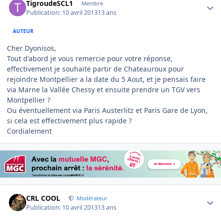
TigroudeSCL1
Membre
Publication:
10 avril 2013
13 ans
AUTEUR
Cher Dyonisos,
Tout d'abord je vous remercie pour votre réponse,
effectivement je souhaite partir de Chateauroux pour
rejoindre Montpellier a la date du 5 Aout, et je pensais faire
via Marne la Vallée Chessy et ensuite prendre un TGV vers
Montpellier ?
Ou éventuellement via Paris Austerlitz et Paris Gare de Lyon,
si cela est effectivement plus rapide ?
Cordialement
Author stats
CRL COOL
Modérateur
Publication:
10 avril 2013
13 ans