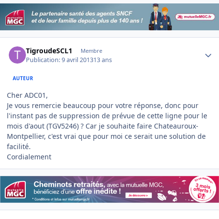
Author stats
TigroudeSCL1
Membre
Publication:
9 avril 2013
13 ans
AUTEUR
Cher ADC01,
Je vous remercie beaucoup pour votre réponse, donc pour
l'instant pas de suppression de prévue de cette ligne pour le
mois d'aout (TGV5246) ? Car je souhaite faire Chateauroux-
Montpellier, c'est vrai que pour moi ce serait une solution de
facilité.
Cordialement
Author stats