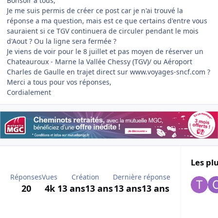
Bonsoir a tous,
Je me suis permis de créer ce post car je n'ai trouvé la
réponse a ma question, mais est ce que certains d'entre vous
sauraient si ce TGV continuera de circuler pendant le mois
d'Aout ? Ou la ligne sera fermée ?
Je viens de voir pour le 8 juillet et pas moyen de réserver un
Chateauroux - Marne la Vallée Chessy (TGV)/ ou Aéroport
Charles de Gaulle en trajet direct sur www.voyages-sncf.com ?
Merci a tous pour vos réponses,
Cordialement
Les plu
Réponses
Vues
Création
Dernière réponse
20
4k
13 ans
13 ans
13 ans
13 ans