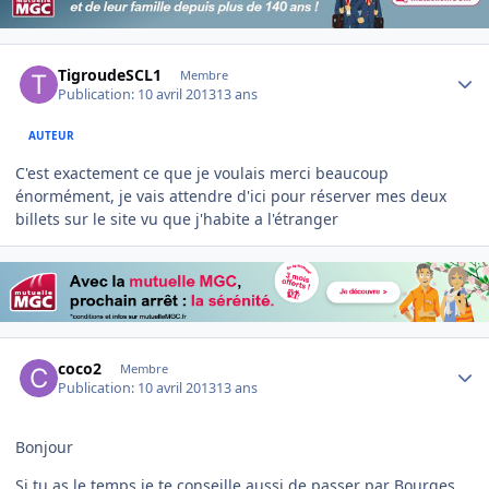
Author stats
TigroudeSCL1
Membre
Publication:
10 avril 2013
13 ans
AUTEUR
C'est exactement ce que je voulais merci beaucoup
énormément, je vais attendre d'ici pour réserver mes deux
billets sur le site vu que j'habite a l'étranger
Author stats
coco2
Membre
Publication:
10 avril 2013
13 ans
Bonjour
Si tu as le temps je te conseille aussi de passer par Bourges