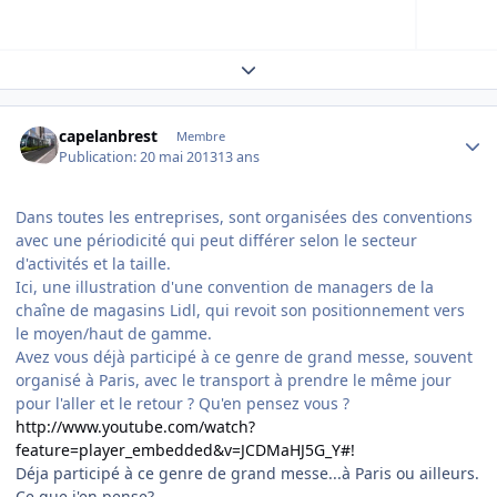
Expand topic overview
Author stats
capelanbrest
Membre
Publication:
20 mai 2013
13 ans
Dans toutes les entreprises, sont organisées des conventions
avec une périodicité qui peut différer selon le secteur
d'activités et la taille.
Ici, une illustration d'une convention de managers de la
chaîne de magasins Lidl, qui revoit son positionnement vers
le moyen/haut de gamme.
Avez vous déjà participé à ce genre de grand messe, souvent
organisé à Paris, avec le transport à prendre le même jour
pour l'aller et le retour ? Qu'en pensez vous ?
http://www.youtube.com/watch?
feature=player_embedded&v=JCDMaHJ5G_Y#!
Déja participé à ce genre de grand messe...à Paris ou ailleurs.
Ce que j'en pense?