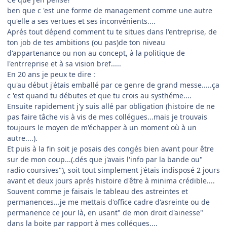
ben que c 'est une forme de management comme une autre
qu'elle a ses vertues et ses inconvénients....
Aprés tout dépend comment tu te situes dans l'entreprise, de
ton job de tes ambitions (ou pas)de ton niveau
d'appartenance ou non au concept, à la politique de
l'entrreprise et à sa vision bref.....
En 20 ans je peux te dire :
qu'au début j'étais emballé par ce genre de grand messe.....ça
c 'est quand tu débutes et que tu crois au systhéme....
Ensuite rapidement j'y suis allé par obligation (histoire de ne
pas faire tâche vis à vis de mes collégues...mais je trouvais
toujours le moyen de m'échapper à un moment où à un
autre....).
Et puis à la fin soit je posais des congés bien avant pour être
sur de mon coup...(.dés que j'avais l'info par la bande ou"
radio coursives"), soit tout simplement j'étais indisposé 2 jours
avant et deux jours aprés histoire d'être à minima crédible....
Souvent comme je faisais le tableau des astreintes et
permanences...je me mettais d'office cadre d'asreinte ou de
permanence ce jour là, en usant" de mon droit d'ainesse"
dans la boite par rapport à mes collégues....