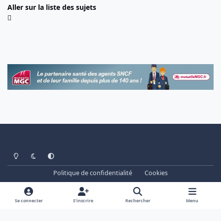
Aller sur la liste des sujets
Light Mode
Dark Mode
System Preference
Politique de confidentialité
Cookies
www.cheminots.net - Forum Libre depuis 2003
Powered by
Invision Community
Se connecter
S’inscrire
Rechercher
Menu