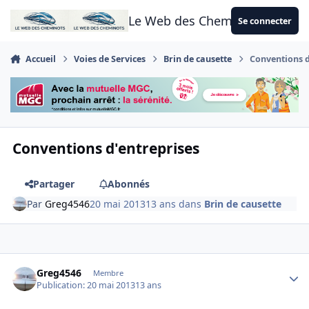
Aller au contenu
Le Web des Cheminots
Se connecter
Accueil
Voies de Services
Brin de causette
Conventions d
Conventions d'entreprises
Partager
Abonnés
Par
Greg4546
20 mai 2013
13 ans
dans
Brin de causette
Author stats
Greg4546
Membre
Publication:
20 mai 2013
13 ans