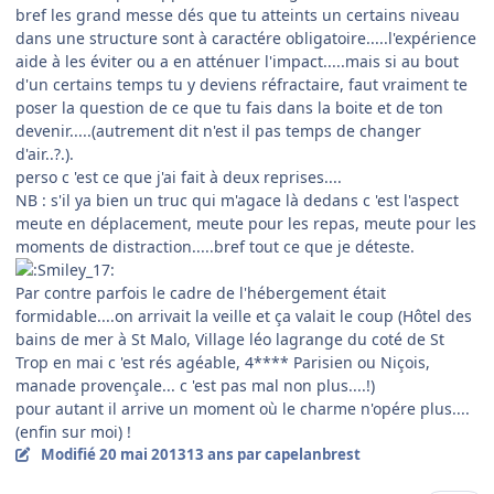
bref les grand messe dés que tu atteints un certains niveau
dans une structure sont à caractére obligatoire.....l'expérience
aide à les éviter ou a en atténuer l'impact.....mais si au bout
d'un certains temps tu y deviens réfractaire, faut vraiment te
poser la question de ce que tu fais dans la boite et de ton
devenir.....(autrement dit n'est il pas temps de changer
d'air..?.).
perso c 'est ce que j'ai fait à deux reprises....
NB : s'il ya bien un truc qui m'agace là dedans c 'est l'aspect
meute en déplacement, meute pour les repas, meute pour les
moments de distraction.....bref tout ce que je déteste.
Par contre parfois le cadre de l'hébergement était
formidable....on arrivait la veille et ça valait le coup (Hôtel des
bains de mer à St Malo, Village léo lagrange du coté de St
Trop en mai c 'est rés agéable, 4**** Parisien ou Niçois,
manade provençale... c 'est pas mal non plus....!)
pour autant il arrive un moment où le charme n'opére plus....
(enfin sur moi) !
Modifié
20 mai 2013
13 ans
par capelanbrest