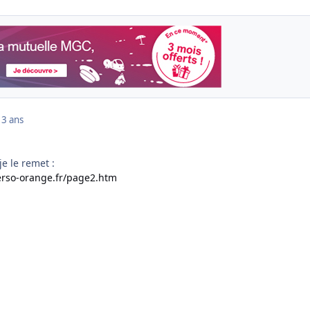
13 ans
je le remet :
erso-orange.fr/page2.htm