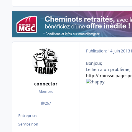
Publication:
14 juin 2013
Bonjour,
Le lien a un problème, 
http://trainsso.pagesp
connector
Membre
267
messages
Entreprise:
-
Service:
non