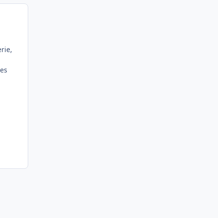
rie,
res