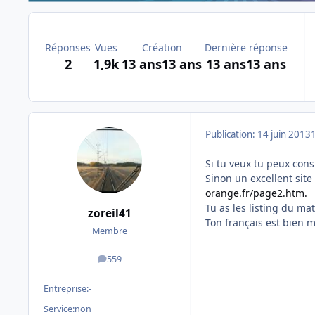
Réponses
Vues
Création
Dernière réponse
2
1,9k
13 ans
13 ans
13 ans
13 ans
Publication:
14 juin 2013
Si tu veux tu peux cons
Sinon un excellent site
orange.fr/page2.htm.
Tu as les listing du mat
zoreil41
Ton français est bien 
Membre
559
messages
Entreprise:
-
Service:
non