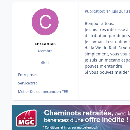
Publication:
14 juin 2013
Bonjour à tous:
Je suis très intéressé 
distribution par depôts
Je connais la situation 
cercanias
de la Vie du Rail. Si 
Membre
simplement, vous voule
Je suis un mecano espa
11
messages
pouvez m'entendre
Si vous pouvez m'aider,
Entreprise:
-
Service:
trac
Métier & Lieu:
mecanicien TER