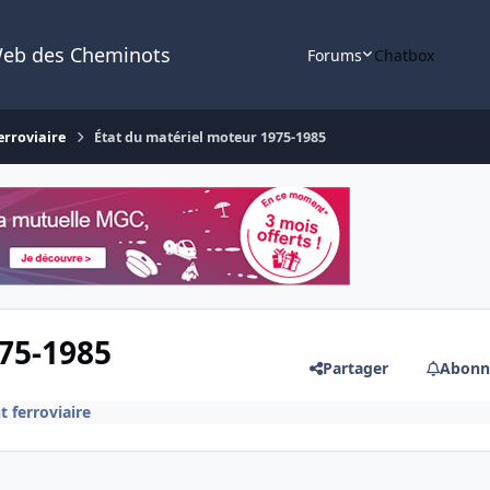
Web des Cheminots
Forums
Chatbox
erroviaire
État du matériel moteur 1975-1985
75-1985
Partager
Abonn
t ferroviaire