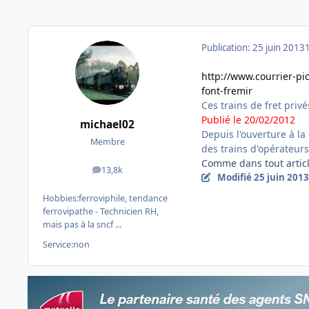
Publication:
25 juin 2013
http://www.courrier-pic
font-fremir
Ces trains de fret privé
Publié le 20/02/2012
michael02
Depuis l'ouverture à la
Membre
des trains d'opérateurs 
Comme dans tout article
13,8k
messages
Modifié
25 juin 2013
Hobbies:
ferroviphile, tendance
ferrovipathe - Technicien RH,
mais pas à la sncf ...
Service:
non