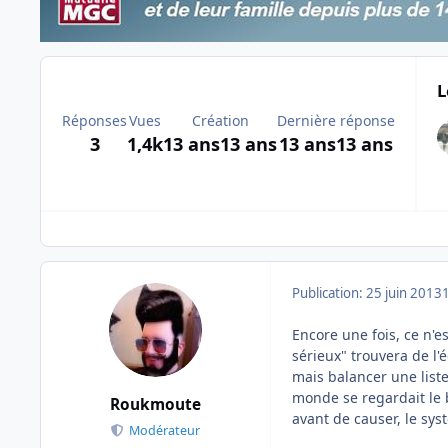
L
Réponses
Vues
Création
Dernière réponse
3
1,4k
13 ans
13 ans
13 ans
13 ans
Publication:
25 juin 2013
Encore une fois, ce n'e
sérieux" trouvera de l'
mais balancer une liste
monde se regardait le 
Roukmoute
avant de causer, le sys
Modérateur