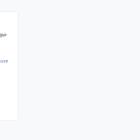
qui-
ause