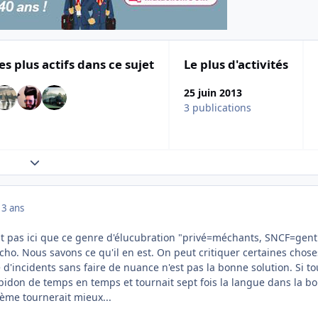
es plus actifs dans ce sujet
Le plus d'activités
25 juin 2013
3 publications
Expand topic overview
13 ans
st pas ici que ce genre d'élucubration "privé=méchants, SNCF=genti
écho. Nous savons ce qu'il en est. On peut critiquer certaines chose
 d'incidents sans faire de nuance n'est pas la bonne solution. Si to
bidon de temps en temps et tournait sept fois la langue dans la b
tème tournerait mieux...