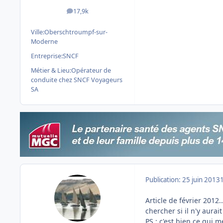
17,9k
messages
Ville:
Oberschtroumpf-sur-
Moderne
Entreprise:
SNCF
Métier & Lieu:
Opérateur de
conduite chez SNCF Voyageurs
SA
Publication:
25 juin 2013
Article de février 2012.
chercher si il n'y aurai
PS : c'est bien ce qui m