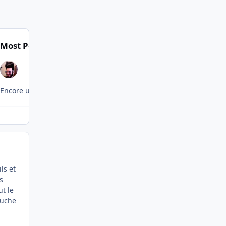
Most Popular Posts
Encore une fois, ce n'est pas ici que ce genre d'élucubration "pri
ls et
s
ut le
ouche