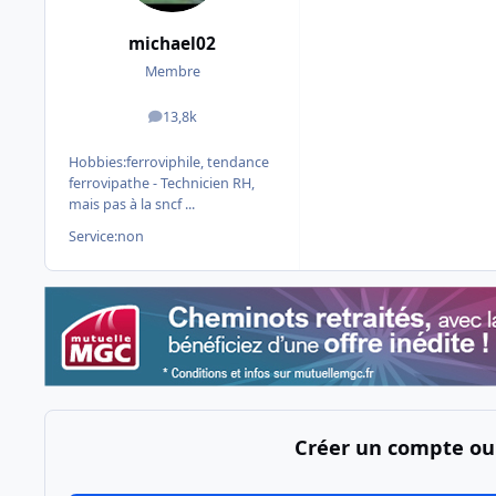
michael02
Membre
13,8k
messages
Hobbies:
ferroviphile, tendance
ferrovipathe - Technicien RH,
mais pas à la sncf ...
Service:
non
Créer un compte ou