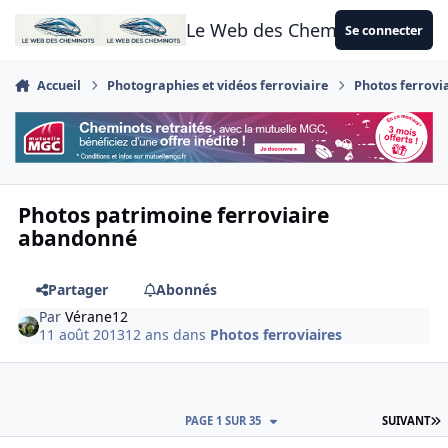
Aller au contenu
Le Web des Cheminots
Se connecter
Accueil
Photographies et vidéos ferroviaire
Photos ferrovi
Photos patrimoine ferroviaire
abandonné
Partager
Abonnés
Par
Vérane12
11 août 2013
12 ans
dans
Photos ferroviaires
D
PAGE 1 SUR 35
SUIVANT
Author stats