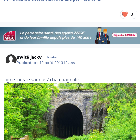
3
Invité jackv
Invités
Publication:
12 août 2013
12 ans
ligne lons le saunier/ champagnole..