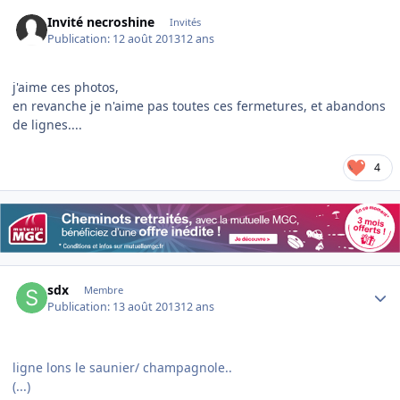
Invité necroshine
Invités
Publication:
12 août 2013
12 ans
j'aime ces photos,
en revanche je n'aime pas toutes ces fermetures, et abandons
de lignes....
4
Author stats
sdx
Membre
Publication:
13 août 2013
12 ans
ligne lons le saunier/ champagnole..
(...)