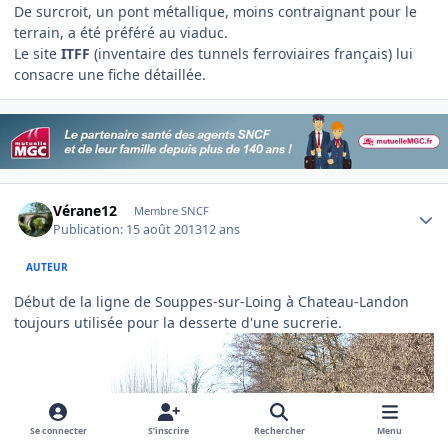
De surcroit, un pont métallique, moins contraignant pour le
terrain, a été préféré au viaduc.
Le site
ITFF
(inventaire des tunnels ferroviaires français) lui
consacre une fiche détaillée.
Author stats
Vérane12
Membre SNCF
Publication:
15 août 2013
12 ans
AUTEUR
Début de la ligne de Souppes-sur-Loing à Chateau-Landon
toujours utilisée pour la desserte d'une sucrerie.
Se connecter
S’inscrire
Rechercher
Menu