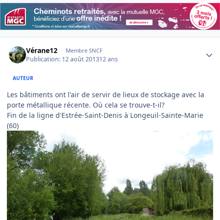
Author stats
Vérane12
Membre SNCF
Publication:
12 août 2013
12 ans
AUTEUR
Les bâtiments ont l'air de servir de lieux de stockage avec la
porte métallique récente. Où cela se trouve-t-il?
Fin de la ligne d'Estrée-Saint-Denis à Longeuil-Sainte-Marie
(60)