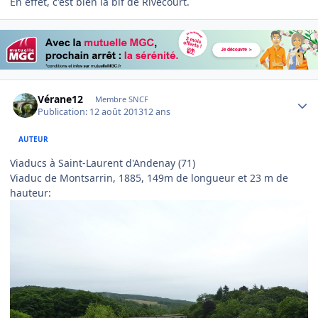
En effet, c'est bien la bif de Rivecourt.
Author stats
Vérane12
Membre SNCF
Publication:
12 août 2013
12 ans
AUTEUR
Viaducs à Saint-Laurent d'Andenay (71)
Viaduc de Montsarrin, 1885, 149m de longueur et 23 m de
hauteur: