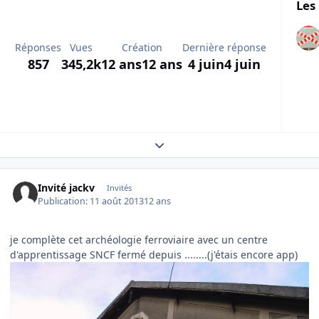
Les 
Réponses
Vues
Création
Dernière réponse
857
345,2k
12 ans
12 ans
4 juin
4 juin
Expand topic overview
Invité jackv
Invités
Publication:
11 août 2013
12 ans
je complète cet archéologie ferroviaire avec un centre
d'apprentissage SNCF fermé depuis ........(j'étais encore app)