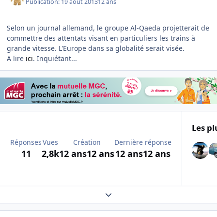
Publication:
19 août 2013
12 ans
Selon un journal allemand, le groupe Al-Qaeda projetterait de
commettre des attentats visant en particuliers les trains à
grande vitesse. L'Europe dans sa globalité serait visée.
A lire
ici
. Inquiétant...
Les pl
Réponses
Vues
Création
Dernière réponse
11
2,8k
12 ans
12 ans
12 ans
12 ans
Expand topic overview
Author stats