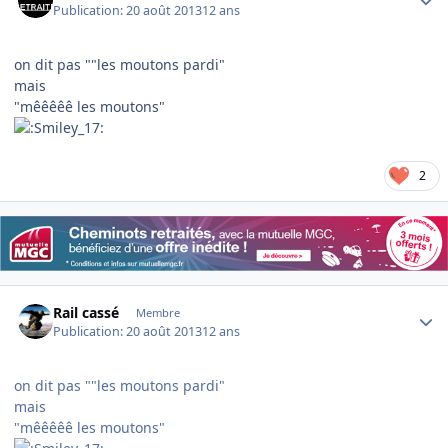
Publication:
20 août 2013
12 ans
on dit pas ""les moutons pardi"
mais
"mêêêêê les moutons"
2
Author stats
Rail cassé
Membre
Publication:
20 août 2013
12 ans
on dit pas ""les moutons pardi"
mais
"mêêêêê les moutons"