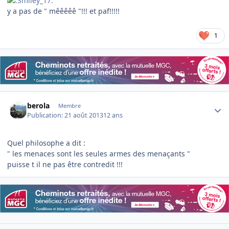
y a pas de " mêêêêê "!!! et paf!!!!!
1
Author stats
berola
Membre
Publication:
21 août 2013
12 ans
Quel philosophe a dit :
" les menaces sont les seules armes des menaçants "
puisse t il ne pas être contredit !!!