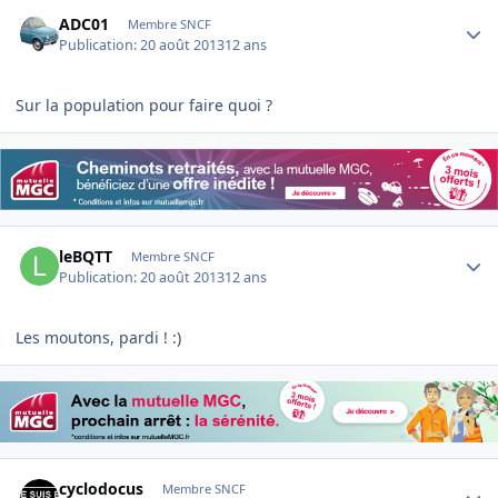
Author stats
ADC01
Membre SNCF
Publication:
20 août 2013
12 ans
Sur la population pour faire quoi ?
Author stats
leBQTT
Membre SNCF
Publication:
20 août 2013
12 ans
Les moutons, pardi ! :)
Author stats
cyclodocus
Membre SNCF