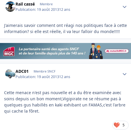
Rail cassé
Membre
Publication:
19 août 2013
12 ans
J'aimerais savoir comment ont réagi nos politiques face à cette
information? si elle est réelle, il va leur falloir du monde!!!!!
Author stats
ADC01
Membre SNCF
Publication:
19 août 2013
12 ans
Cette menace n'est pas nouvelle et a du être examinée avec
soins depuis un bon moment,Vigipirate ne se résume pas à
quelques gus habillés en kaki exhibant un FAMAS,c'est l'arbre
qui cache la fôret.
5