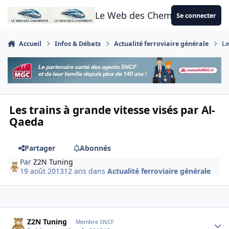
Aller au contenu
Le Web des Cheminots
Se connecter
Accueil
Infos & Débats
Actualité ferroviaire générale
Le
Les trains à grande vitesse visés par Al-
Qaeda
Partager
Abonnés
Par
Z2N Tuning
19 août 2013
12 ans
dans
Actualité ferroviaire générale
Author stats
Z2N Tuning
Membre SNCF