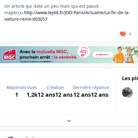
Un article qui date un peu mais qui est passé
inaperçu.
http://www.lejdd.fr/JDD-Paris/Actualite/La-fin-de-la-
voiture-reine-603057
1
Les pl
Réponses
Vues
Création
Dernière réponse
1
1,2k
12 ans
12 ans
12 ans
12 ans
Expand topic overview
Author stats