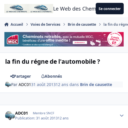
Aller au contenu
Le Web des Cheminots
Se connecter
Accueil
Voies de Services
Brin de causette
la fin du régn
la fin du régne de l'automobile ?
Partager
Abonnés
Par
ADC01
31 août 2013
12 ans
dans
Brin de causette
Author stats
ADC01
Membre SNCF
Publication:
31 août 2013
12 ans