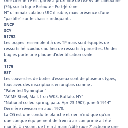
Une citerne TP est garée à proximité de l'ex-BV de Lillebonne
(76), sur la ligne Bréauté - Port-Jérôme.
N° d'immatriculation UIC illisible, mais présence d'une
"pastille" sur le chassis indiquant :
SNCF
SCY
51792
Les bogies ressemblent à des TP mais sont équipés de
ressorts hélicoïdaux au lieu de ressorts à pincettes. Un des
bogies porte une plaque d'identification ovale :
B
1179
EST
Les couvercles de boites d'essieux sont de plusieurs types,
tous avec des inscriptions en anglais comme :
"Patented Symington"
"ACME Steel, Mall. Iron WKS, Buffalo, NY"
"National coiled spring, pat.d Apr 23 1907, june 6 1914"
Dernière révision en aout 1978.
La CG est une conduite blanche et rien n'indique qu'un
quelconque équipement de frein à air comprimé ait été
monté. Un volant de frein à main (côté roue 7) actionne une