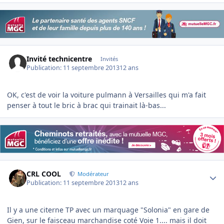
Invité technicentre
Invités
Publication:
11 septembre 2013
12 ans
OK, c'est de voir la voiture pulmann à Versailles qui m'a fait
penser à tout le bric à brac qui trainait là-bas...
Author stats
CRL COOL
Modérateur
Publication:
11 septembre 2013
12 ans
Il y a une citerne TP avec un marquage "Solonia" en gare de
Gien, sur le faisceau marchandise coté Voie 1.... mais il doit