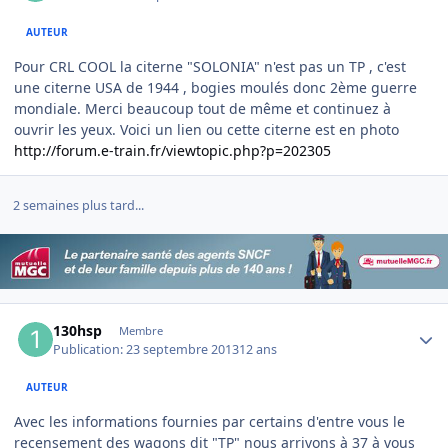
AUTEUR
Pour CRL COOL la citerne "SOLONIA" n'est pas un TP , c'est
une citerne USA de 1944 , bogies moulés donc 2ème guerre
mondiale. Merci beaucoup tout de même et continuez à
ouvrir les yeux. Voici un lien ou cette citerne est en photo
http://forum.e-train.fr/viewtopic.php?p=202305
2 semaines plus tard...
Author stats
130hsp
Membre
Publication:
23 septembre 2013
12 ans
AUTEUR
Avec les informations fournies par certains d'entre vous le
recensement des wagons dit "TP" nous arrivons à 37 à vous