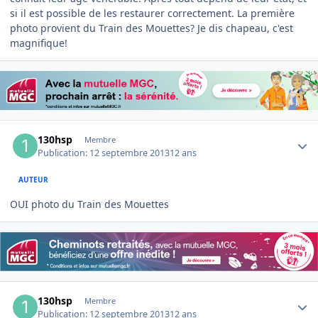
si il est possible de les restaurer correctement. La première
photo provient du Train des Mouettes? Je dis chapeau, c'est
magnifique!
Author stats
130hsp
Membre
Publication:
12 septembre 2013
12 ans
AUTEUR
OUI photo du Train des Mouettes
Author stats
130hsp
Membre
Publication:
12 septembre 2013
12 ans