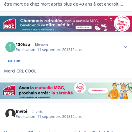
être mort de chez mort après plus de 40 ans à cet endroit....
Author stats
130hsp
Membre
Publication:
11 septembre 2013
12 ans
AUTEUR
Merci CRL COOL
Invité
Invités
Publication:
11 septembre 2013
12 ans