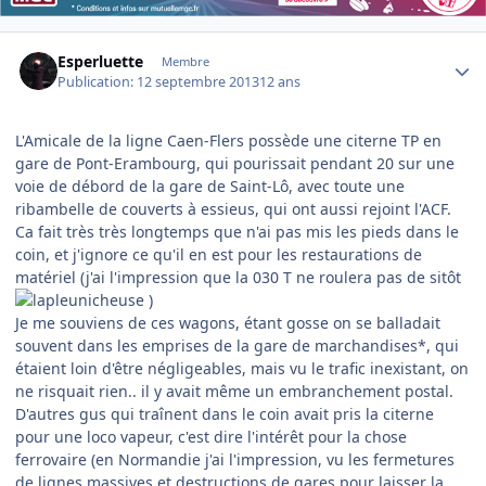
Author stats
Esperluette
Membre
Publication:
12 septembre 2013
12 ans
L'Amicale de la ligne Caen-Flers possède une citerne TP en
gare de Pont-Erambourg, qui pourissait pendant 20 sur une
voie de débord de la gare de Saint-Lô, avec toute une
ribambelle de couverts à essieus, qui ont aussi rejoint l'ACF.
Ca fait très très longtemps que n'ai pas mis les pieds dans le
coin, et j'ignore ce qu'il en est pour les restaurations de
matériel (j'ai l'impression que la 030 T ne roulera pas de sitôt
)
Je me souviens de ces wagons, étant gosse on se balladait
souvent dans les emprises de la gare de marchandises*, qui
étaient loin d'être négligeables, mais vu le trafic inexistant, on
ne risquait rien.. il y avait même un embranchement postal.
D'autres gus qui traînent dans le coin avait pris la citerne
pour une loco vapeur, c'est dire l'intérêt pour la chose
ferrovaire (en Normandie j'ai l'impression, vu les fermetures
de lignes massives et destructions de gares pour laisser la