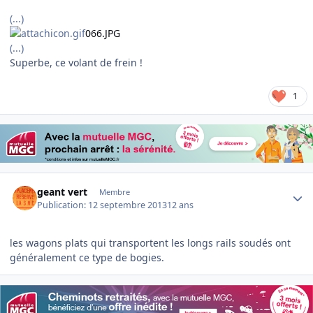
(...)
066.JPG
(...)
Superbe, ce volant de frein !
1
Author stats
geant vert
Membre
Publication:
12 septembre 2013
12 ans
les wagons plats qui transportent les longs rails soudés ont
généralement ce type de bogies.