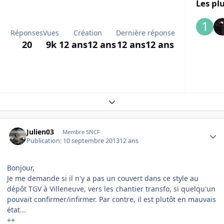
Les plu
Réponses
Vues
Création
Dernière réponse
20
9k
12 ans
12 ans
12 ans
12 ans
Expand topic overview
Author stats
Julien03
Membre SNCF
Publication:
10 septembre 2013
12 ans
Bonjour,
Je me demande si il n'y a pas un couvert dans ce style au
dépôt TGV à Villeneuve, vers les chantier transfo, si quelqu'un
pouvait confirmer/infirmer. Par contre, il est plutôt en mauvais
état...
++