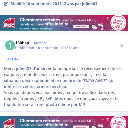
Modifié
10 septembre 2013
12 ans
par Julien03
Author stats
130hsp
Membre
Publication:
10 septembre 2013
12 ans
AUTEUR
Merci julien03 d'amorcer la pompe sur le recensement de ces
wagons . l'état de ceux ci n'est pas important , c'est la
situation géographique et le nombre de
"SURVIVANTS"
qui
intéresse cet historien/chercheur.
Vous qui depuis vos machines , ou qui travaillez dans des
dépôts , triages , EP , SVP dites nous ce que vous voyez et le
top du top serait une photo même par MP.