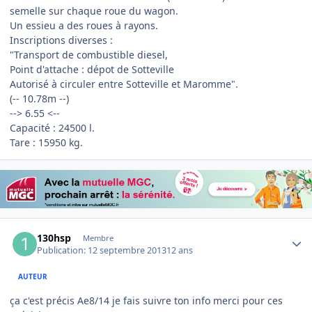
semelle sur chaque roue du wagon.
Un essieu a des roues à rayons.
Inscriptions diverses :
"Transport de combustible diesel,
Point d'attache : dépot de Sotteville
Autorisé à circuler entre Sotteville et Maromme".
(-- 10.78m --)
--> 6.55 <--
Capacité : 24500 l.
Tare : 15950 kg.
Author stats
130hsp
Membre
Publication:
12 septembre 2013
12 ans
AUTEUR
ça c'est précis Ae8/14 je fais suivre ton info merci pour ces