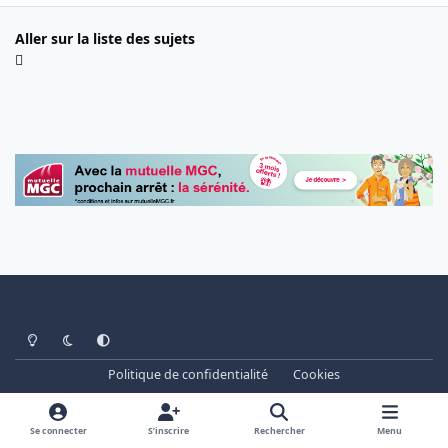
Aller sur la liste des sujets
Light Mode
Dark Mode
System Preference
Politique de confidentialité
Cookies
www.cheminots.net - Forum Libre depuis 2003
Powered by
Invision Community
Se connecter
S’inscrire
Rechercher
Menu