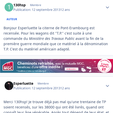
Author stats
130hsp
Membre
Publication:
12 septembre 2013
12 ans
AUTEUR
Bonjour Esperluette la citerne de Pont-Erambourg est
recensée. Pour les wagons dit "T.P." c'est suite à une
commande du
Ministère des Travaux Public
​ avant la fin de la
première guerre mondiale que ce matériel à la dénomination
T.P. C'est du matériel américain adapté.
Author stats
Esperluette
Membre
Publication:
12 septembre 2013
12 ans
Merci 130hsp! Je trouve déjà pas mal qu'une trentaine de TP
soient recensés, sur les 38000 qui ont été livrés, quand ont
connaît leur âge vénérable. Après tout dépend de leur état, et