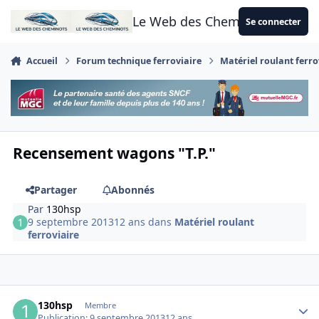
Aller au contenu
Le Web des Cheminots
Se connecter
Accueil
Forum technique ferroviaire
Matériel roulant ferro
Recensement wagons "T.P."
Partager
Abonnés
Par
130hsp
9 septembre 2013
12 ans
dans
Matériel roulant
ferroviaire
Author stats
130hsp
Membre
Publication:
9 septembre 2013
12 ans