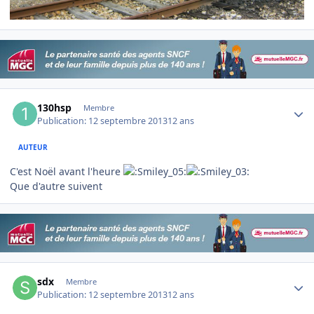
Author stats
130hsp
Membre
Publication:
12 septembre 2013
12 ans
AUTEUR
C'est Noël avant l'heure
Que d'autre suivent
Author stats
sdx
Membre
Publication:
12 septembre 2013
12 ans