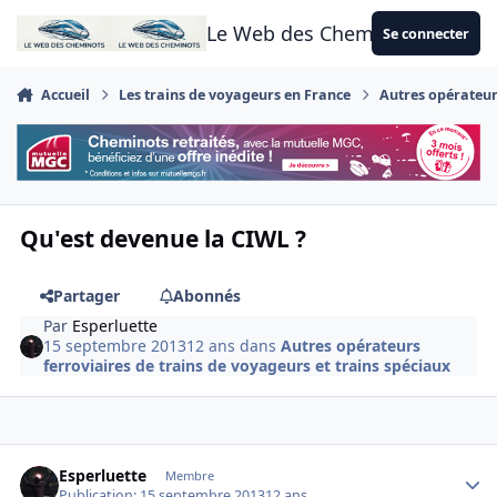
Aller au contenu
Le Web des Cheminots
Se connecter
Accueil
Les trains de voyageurs en France
Autres opérateurs
Qu'est devenue la CIWL ?
Partager
Abonnés
Par
Esperluette
15 septembre 2013
12 ans
dans
Autres opérateurs
ferroviaires de trains de voyageurs et trains spéciaux
Author stats
Esperluette
Membre
Publication:
15 septembre 2013
12 ans