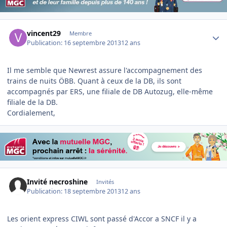
Author stats
vincent29
Membre
Publication:
16 septembre 2013
12 ans
Il me semble que Newrest assure l'accompagnement des
trains de nuits ÖBB. Quant à ceux de la DB, ils sont
accompagnés par ERS, une filiale de DB Autozug, elle-même
filiale de la DB.
Cordialement,
Invité necroshine
Invités
Publication:
18 septembre 2013
12 ans
Les orient express CIWL sont passé d'Accor a SNCF il y a