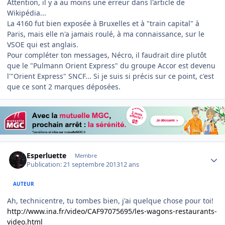
Attention, il y a au moins une erreur dans l'article de
Wikipédia...
La 4160 fut bien exposée à Bruxelles et à "train capital" à
Paris, mais elle n'a jamais roulé, à ma connaissance, sur le
VSOE qui est anglais.
Pour compléter ton messages, Nécro, il faudrait dire plutôt
que le "Pulmann Orient Express" du groupe Accor est devenu
l'"Orient Express" SNCF... Si je suis si précis sur ce point, c'est
que ce sont 2 marques déposées.
Author stats
Esperluette
Membre
Publication:
21 septembre 2013
12 ans
AUTEUR
Ah, technicentre, tu tombes bien, j'ai quelque chose pour toi!
http://www.ina.fr/video/CAF97075695/les-wagons-restaurants-
video.html