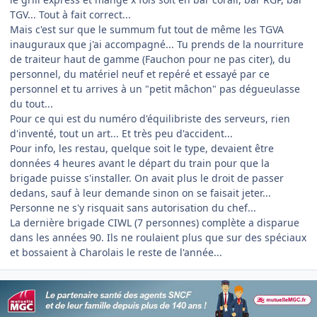
TGV... Tout à fait correct...
Mais c'est sur que le summum fut tout de même les TGVA
inauguraux que j'ai accompagné... Tu prends de la nourriture
de traiteur haut de gamme (Fauchon pour ne pas citer), du
personnel, du matériel neuf et repéré et essayé par ce
personnel et tu arrives à un "petit mâchon" pas dégueulasse
du tout...
Pour ce qui est du numéro d'équilibriste des serveurs, rien
d'inventé, tout un art... Et très peu d'accident...
Pour info, les restau, quelque soit le type, devaient être
données 4 heures avant le départ du train pour que la
brigade puisse s'installer. On avait plus le droit de passer
dedans, sauf à leur demande sinon on se faisait jeter...
Personne ne s'y risquait sans autorisation du chef...
La dernière brigade CIWL (7 personnes) complète a disparue
dans les années 90. Ils ne roulaient plus que sur des spéciaux
et bossaient à Charolais le reste de l'année...