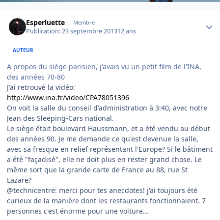
Author stats
Esperluette
Membre
Publication:
23 septembre 2013
12 ans
AUTEUR
A propos du siège parisien, j'avais vu un petit film de l'INA,
des années 70-80
J'ai retrouvé la vidéo:
http://www.ina.fr/video/CPA78051396
On voit la salle du conseil d'administration à 3:40, avec notre
Jean des Sleeping-Cars national.
Le siège était boulevard Haussmann, et a été vendu au début
des années 90. Je me demande ce qu'est devenue la salle,
avec sa fresque en relief représentant l'Europe? Si le bâtiment
a été "façadisé", elle ne doit plus en rester grand chose. Le
même sort que la grande carte de France au 88, rue St
Lazare?
@technicentre: merci pour tes anecdotes! j'ai toujours été
curieux de la manière dont les restaurants fonctionnaient. 7
personnes c'est énorme pour une voiture...