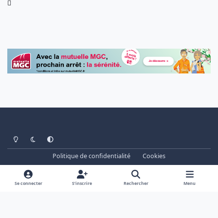
Light Mode
Dark Mode
System Preference
Politique de confidentialité
Cookies
www.cheminots.net - Forum Libre depuis 2003
Powered by
Invision Community
Se connecter
S’inscrire
Rechercher
Menu