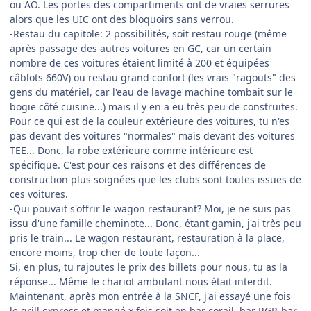
ou AO. Les portes des compartiments ont de vraies serrures
alors que les UIC ont des bloquoirs sans verrou.
-Restau du capitole: 2 possibilités, soit restau rouge (même
après passage des autres voitures en GC, car un certain
nombre de ces voitures étaient limité à 200 et équipées
câblots 660V) ou restau grand confort (les vrais "ragouts" des
gens du matériel, car l'eau de lavage machine tombait sur le
bogie côté cuisine...) mais il y en a eu très peu de construites.
Pour ce qui est de la couleur extérieure des voitures, tu n'es
pas devant des voitures "normales" mais devant des voitures
TEE... Donc, la robe extérieure comme intérieure est
spécifique. C'est pour ces raisons et des différences de
construction plus soignées que les clubs sont toutes issues de
ces voitures.
-Qui pouvait s'offrir le wagon restaurant? Moi, je ne suis pas
issu d'une famille cheminote... Donc, étant gamin, j'ai très peu
pris le train... Le wagon restaurant, restauration à la place,
encore moins, trop cher de toute façon...
Si, en plus, tu rajoutes le prix des billets pour nous, tu as la
réponse... Même le chariot ambulant nous était interdit.
Maintenant, après mon entrée à la SNCF, j'ai essayé une fois
le grill express et mangé x fois soit en bar corail, bar RGP, bar