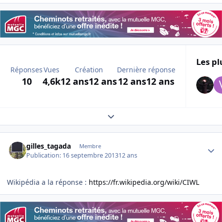
Les pl
Réponses
Vues
Création
Dernière réponse
10
4,6k
12 ans
12 ans
12 ans
12 ans
Expand topic overview
Author stats
gilles_tagada
Membre
Publication:
16 septembre 2013
12 ans
Wikipédia a la réponse :
https://fr.wikipedia.org/wiki/CIWL