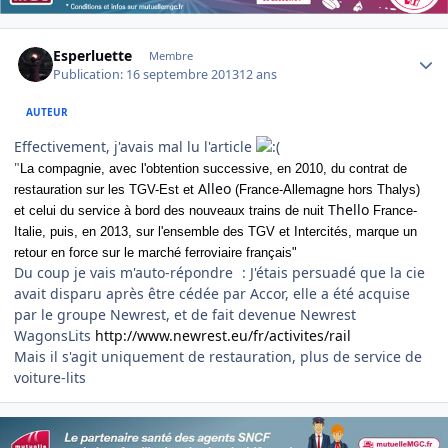
Author stats
Esperluette
Membre
Publication:
16 septembre 2013
12 ans
AUTEUR
Effectivement, j'avais mal lu l'article
"
La compagnie, avec l'obtention successive, en 2010, du contrat de
Alleo
restauration sur les TGV-Est et
(France-Allemagne hors Thalys)
Thello
et celui du service à bord des nouveaux trains de nuit
France-
Italie, puis, en 2013, sur l'ensemble des TGV et Intercités, marque un
retour en force sur le marché ferroviaire français"
Du coup je vais m'auto-répondre
: J'étais persuadé que la cie
avait disparu après être cédée par Accor, elle a été acquise
par le groupe Newrest, et de fait devenue Newrest
WagonsLits
http://www.newrest.eu/fr/activites/rail
Mais il s'agit uniquement de restauration, plus de service de
voiture-lits