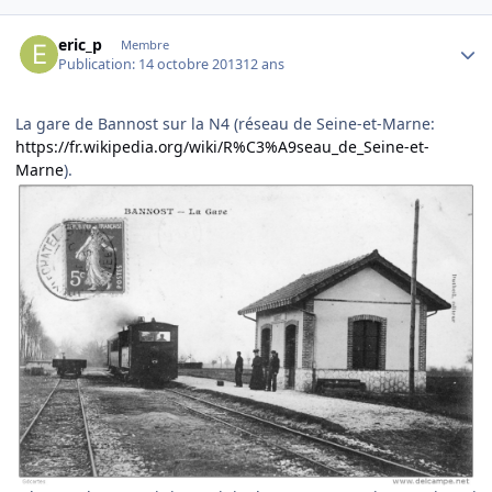
Author stats
eric_p
Membre
Publication:
14 octobre 2013
12 ans
La gare de Bannost sur la N4 (réseau de Seine-et-Marne:
https://fr.wikipedia.org/wiki/R%C3%A9seau_de_Seine-et-
Marne
).