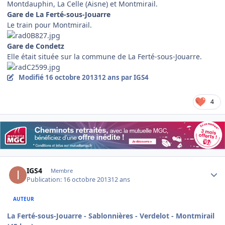
Montdauphin, La Celle (Aisne) et Montmirail.
Gare de La Ferté-sous-Jouarre
Le train pour Montmirail.
Gare de Condetz
Elle était située sur la commune de La Ferté-sous-Jouarre.
Modifié
16 octobre 2013
12 ans
par IGS4
4
Author stats
IGS4
Membre
Publication:
16 octobre 2013
12 ans
AUTEUR
La Ferté-sous-Jouarre - Sablonnières - Verdelot - Montmirail