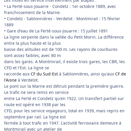
Les mises en service interviennent par étapes :
• La Ferté-sous-Jouarre - Condetz : 1er octobre 1889, avec
franchissement de la Marne.
• Condetz - Sablonnières - Verdelot - Montmirail : 15 février
1889
• Gare d'eau de La Ferté-sous-Jouarre : 15 juillet 1891
La ligne serpente dans la vallée du Petit Morin. La différence
entre la plus haute et la plus
basse des alitudes est de 100 m. Les rayons de courbures
sont assez faibles, avec 80 m
dans les gares. A Montmirail, il existe trois gares, les CBR, les
CFD et l'Est. La ligne se
raccorde aux
CF du Sud-Est
à Sablonnières, ainsi qu'aux
CF de
l'Aisne
à Verdelot.
Le pont sur la Marne est détruit pendant la première guerre.
Le trafic ne sera remis en service
entre La Ferté et Condetz qu'en 1922. Un transfert partiel sur
route est opéré en 1938 par les
CFD, pour les service voyageurs, total en 1939, mais repris en
septembre par rail. La ligne est
fermée à tout trafic en 1947. L'activité ferroviaire demeure à
Montmirail avec un atelier de