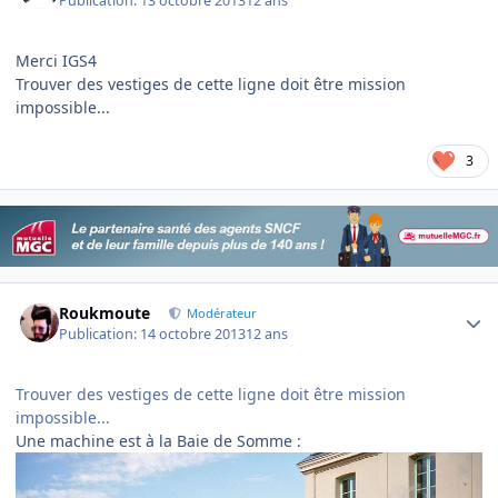
Publication:
13 octobre 2013
12 ans
Merci IGS4
Trouver des vestiges de cette ligne doit être mission
impossible...
3
Author stats
Roukmoute
Modérateur
Publication:
14 octobre 2013
12 ans
Trouver des vestiges de cette ligne doit être mission
impossible...
Une machine est à la Baie de Somme :