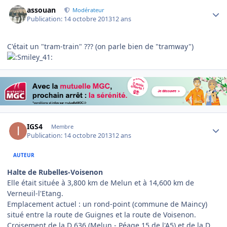
Author stats
assouan
Modérateur
Publication:
14 octobre 2013
12 ans
C'était un "tram-train" ??? (on parle bien de "tramway")
Author stats
IGS4
Membre
Publication:
14 octobre 2013
12 ans
AUTEUR
Halte de Rubelles-Voisenon
Elle était située à 3,800 km de Melun et à 14,600 km de
Verneuil-l'Etang.
Emplacement actuel : un rond-point (commune de Maincy)
situé entre la route de Guignes et la route de Voisenon.
Croisement de la D 636 (Melun - Péage 15 de l'A5) et de la D