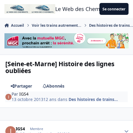
Aller au contenu
Le Web des Cheminots
Se connecter
Accueil
Voir les trains autrement...
Des histoires de trains..
[Seine-et-Marne] Histoire des lignes
oubliées
Partager
Abonnés
Par
IGS4
13 octobre 2013
12 ans
dans
Des histoires de trains...
Author stats
IGS4
Membre