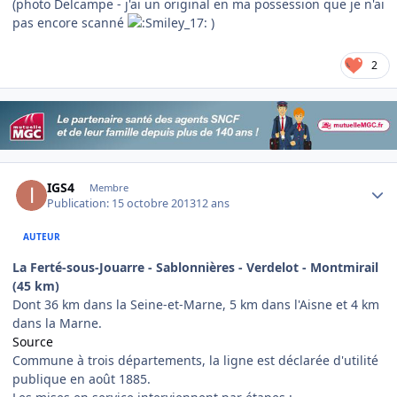
(photo Delcampe - j'ai un original en ma possession que je n'ai
pas encore scanné
)
2
Author stats
IGS4
Membre
Publication:
15 octobre 2013
12 ans
AUTEUR
La Ferté-sous-Jouarre - Sablonnières - Verdelot - Montmirail
(45 km)
Dont 36 km dans la Seine-et-Marne, 5 km dans l'Aisne et 4 km
dans la Marne.
Source
Commune à trois départements, la ligne est déclarée d'utilité
publique en août 1885.