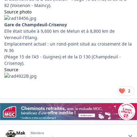
82 (Voisenon - Maincy).
Source photo
Gare de Champdeuil-Crisenoy
Elle était située à 9,600 km de Melun et à 8,800 km de
Verneuil-l'Etang.
Emplacement actuel : un rond-point situé au croisement de la
N 36
(Péage 15 de l'A5 - Guignes) et de la D 130 (Champdeuil -
Crisenoy).
Source
2
Author stats
Mak
Membre