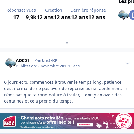
Les pl
Réponses
Vues
Création
Dernière réponse
17
9,9k
12 ans
12 ans
12 ans
12 ans
Expand topic overview
Author stats
ADC01
Membre SNCF
Publication:
7 novembre 2013
12 ans
6 jours et tu commences à trouver le temps long, patience,
c'est normal de ne pas avoir de réponse aussi rapidement, ils
n'ont pas que ta candidature à traiter, il doit y en avoir des
centaines et cela prend du temps.