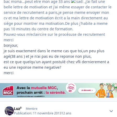
bac msma...peut etre mon age 33 ans
,j'ai fait une
belle lettre de motivation et j'ai même essayer de contacter le
service de recrutement a paris,je pense meme envoyer mon
cv et ma lettre de motivation écrit a la main directement au
siége pour montrer ma motivation.De plus j'habite a meme
pas 10 minutes du centre de formation.
Pouvez-vous m'eclaircire sur le procésuse de recrutement
merci
bonjour,
je suis exactement dans le meme cas que toi,un peu plus
agé(38 ans ) et je n'ai pas eu de reponse non plus,
est ce que quelqu'un ayant postulé chez vfli dernierement a
eu une reponse meme negative?
merci
Author stats
Luz²
Membre
Publication:
11 novembre 2013
12 ans