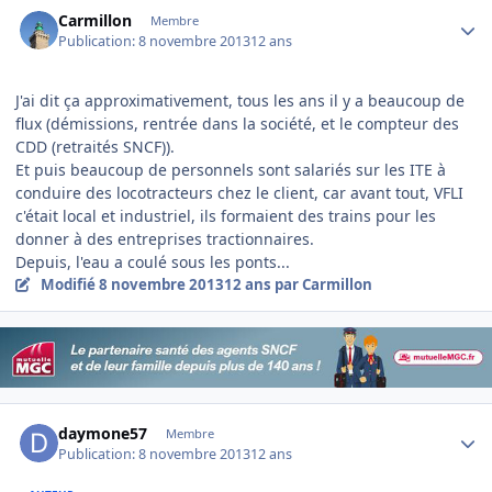
Author stats
Carmillon
Membre
Publication:
8 novembre 2013
12 ans
J'ai dit ça approximativement, tous les ans il y a beaucoup de
flux (démissions, rentrée dans la société, et le compteur des
CDD (retraités SNCF)).
Et puis beaucoup de personnels sont salariés sur les ITE à
conduire des locotracteurs chez le client, car avant tout, VFLI
c'était local et industriel, ils formaient des trains pour les
donner à des entreprises tractionnaires.
Depuis, l'eau a coulé sous les ponts...
Modifié
8 novembre 2013
12 ans
par Carmillon
Author stats
daymone57
Membre
Publication:
8 novembre 2013
12 ans