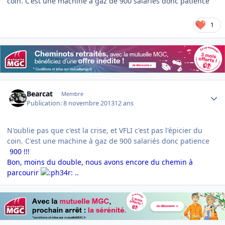
coin. C'est une machine à gaz de 900 salariés donc patience
1
Author stats
Bearcat
Membre
Publication:
8 novembre 2013
12 ans
N'oublie pas que c'est la crise, et VFLI c'est pas l'épicier du
coin. C'est une machine à gaz de 900 salariés donc patience
900 !!!
Bon, moins du double, nous avons encore du chemin à
parcourir
..