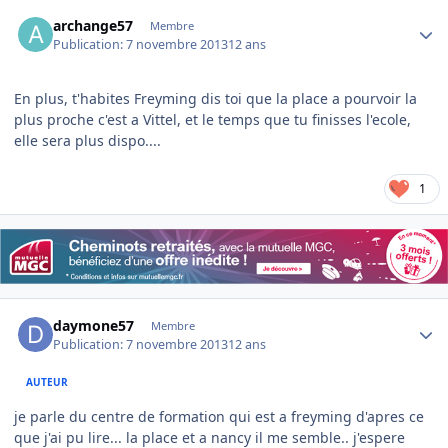
Author stats
archange57
Membre
Publication:
7 novembre 2013
12 ans
En plus, t'habites Freyming dis toi que la place a pourvoir la
plus proche c'est a Vittel, et le temps que tu finisses l'ecole,
elle sera plus dispo....
1
Author stats
daymone57
Membre
Publication:
7 novembre 2013
12 ans
AUTEUR
je parle du centre de formation qui est a freyming d'apres ce
que j'ai pu lire... la place et a nancy il me semble.. j'espere