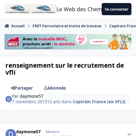
Aller au contenu
Le Web des Cheminots
Se connecter
Accueil
FRET Ferroviaire et trains de travaux
Captrain Franc
renseignement sur le recrutement de
vfli
Partager
Abonnés
Par
daymone57
7 novembre 2013
12 ans
dans
Captrain France (ex VFLI)
Author stats
daymone57
Membre