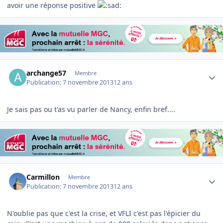
avoir une réponse positive
Author stats
archange57
Membre
Publication:
7 novembre 2013
12 ans
Je sais pas ou t'as vu parler de Nancy, enfin bref....
Author stats
Carmillon
Membre
Publication:
7 novembre 2013
12 ans
N'oublie pas que c'est la crise, et VFLI c'est pas l'épicier du