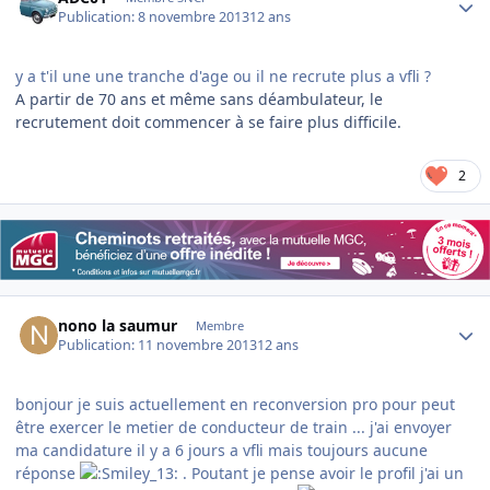
Publication:
8 novembre 2013
12 ans
y a t'il une une tranche d'age ou il ne recrute plus a vfli ?
A partir de 70 ans et même sans déambulateur, le
recrutement doit commencer à se faire plus difficile.
2
Author stats
nono la saumur
Membre
Publication:
11 novembre 2013
12 ans
bonjour je suis actuellement en reconversion pro pour peut
être exercer le metier de conducteur de train ... j'ai envoyer
ma candidature il y a 6 jours a vfli mais toujours aucune
réponse
. Poutant je pense avoir le profil j'ai un