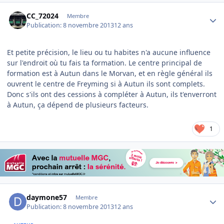
Author stats
CC_72024
Membre
Publication:
8 novembre 2013
12 ans
Et petite précision, le lieu ou tu habites n'a aucune influence
sur l'endroit où tu fais ta formation. Le centre principal de
formation est à Autun dans le Morvan, et en règle général ils
ouvrent le centre de Freyming si à Autun ils sont complets.
Donc s'ils ont des cessions à compléter à Autun, ils t'enverront
à Autun, ça dépend de plusieurs facteurs.
1
Author stats
daymone57
Membre
Publication:
8 novembre 2013
12 ans