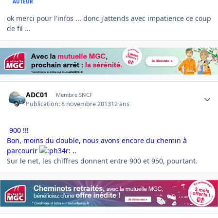
AUTEUR
ok merci pour l'infos ... donc j'attends avec impatience ce coup
de fil ...
Author stats
ADC01
Membre SNCF
Publication:
8 novembre 2013
12 ans
900 !!!
Bon, moins du double, nous avons encore du chemin à
parcourir
..
Sur le net, les chiffres donnent entre 900 et 950, pourtant.