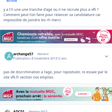
AUTEUR
y a t'il une une tranche d'age ou il ne recrute plus a vfli ?
Comment peut t'on faire pour relancer sa candidature car
impossible de joindre les rh merci
Author stats
archange57
Membre
Publication:
8 novembre 2013
12 ans
pas de discrimination a l'age, pour repostuler, re essaie par le
site vfli.fr section nos emplois.
Author stats
ADC01
Membre SNCF