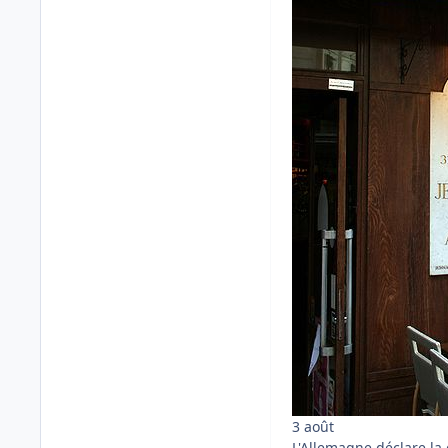
3 août
L'Allemagne déclare la 