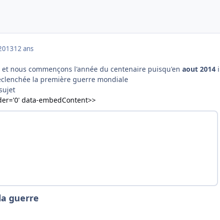
2013
12 ans
e et nous commençons l'année du centenaire puisqu'en
aout 2014
i
éclenchée la première guerre mondiale
sujet
der='0' data-embedContent>>
la guerre