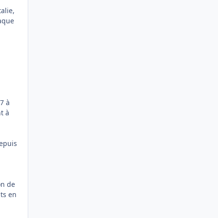
alie,
taque
07 à
t à
depuis
on de
its en