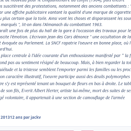
ns suscitèrent des protestations, notamment des anciens combattants : "
r une affiche publicitaire vantant la qualité d'une marque de cigarette.
plus certain que la toile. Ainsi vont les choses et disparaissent les sou
 marqués ", lit-on dans l'Almanach du combattant 1963.
raît une fois de plus du hall de la gare à l'occasion des travaux pour l
uscite l'émotion. L'écrivain Jean des Cars dénonce " une occultation de la
est évoquée au Parlement. La SNCF rapatrie l'oeuvre en bonne place, où l
urd'hui.
place centrale à l'idée courante d'un enthousiasme manifesté par " la f
spond pas au sentiment résigné de beaucoup. Mais, à bien regarder la toi
nquiétude et la tristesse semblent l'emporter parmi les familles ou les pro
on caractère illustratif, l'oeuvre participe aussi des deuils polymorphes
e s'y est représenté tenant un bouquet de fleurs en bas à droite. Le tab
de son fils, Everit Albert Herter, artiste lui-même, mort des suites de se
é volontaire, il appartenait à une section de camouflage de l'armée
 2013
12 ans
par jackv