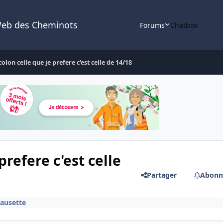
Web des Cheminots
Forums
Chatbox
lon celle que je prefere c'est celle de 14/18
refere c'est celle
Partager
Abonn
causette