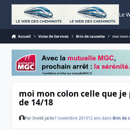
Aller au contenu
Le 
Accueil
Voies de Services
Brin de causette
moi mon co
moi mon colon celle que je p
de 14/18
Par
Invité jackv
7 novembre 2013
12 ans
dans
Brin de 