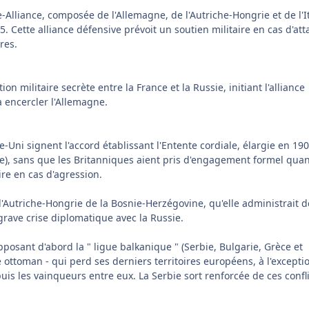
e-Alliance, composée de l'Allemagne, de l'Autriche-Hongrie et de l'It
15. Cette alliance défensive prévoit un soutien militaire en cas d'at
res.
on militaire secrète entre la France et la Russie, initiant l'alliance
 encercler l'Allemagne.
-Uni signent l'accord établissant l'Entente cordiale, élargie en 19
te), sans que les Britanniques aient pris d'engagement formel quan
ire en cas d'agression.
l'Autriche-Hongrie de la Bosnie-Herzégovine, qu'elle administrait 
rave crise diplomatique avec la Russie.
osant d'abord la " ligue balkanique " (Serbie, Bulgarie, Grèce et
ottoman - qui perd ses derniers territoires européens, à l'excepti
 puis les vainqueurs entre eux. La Serbie sort renforcée de ces confl