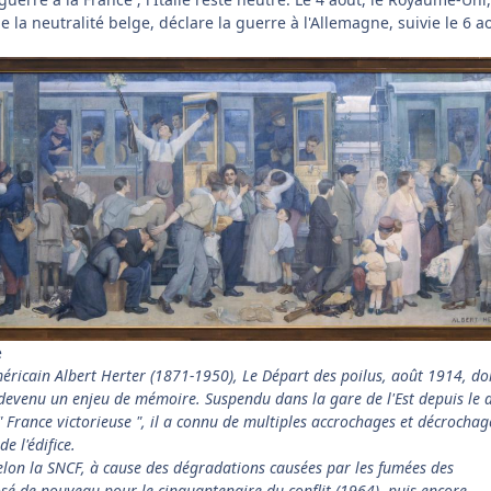
e la neutralité belge, déclare la guerre à l'Allemagne, suivie le 6 a
e
éricain Albert Herter (1871-1950), Le Départ des poilus, août 1914, doi
devenu un enjeu de mémoire. Suspendu dans la gare de l'Est depuis le 
 " France victorieuse ", il a connu de multiples accrochages et décrocha
e l'édifice.
 selon la SNCF, à cause des dégradations causées par les fumées des
osé de nouveau pour le cinquantenaire du conflit (1964), puis encore