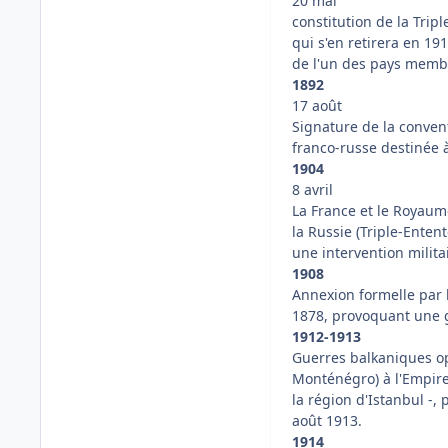
20 mai
constitution de la Tripl
qui s'en retirera en 19
de l'un des pays memb
1892
17 août
Signature de la conventi
franco-russe destinée à
1904
8 avril
La France et le Royaume
la Russie (Triple-Enten
une intervention milita
1908
Annexion formelle par 
1878, provoquant une g
1912-1913
Guerres balkaniques opp
Monténégro) à l'Empire 
la région d'Istanbul -,
août 1913.
1914