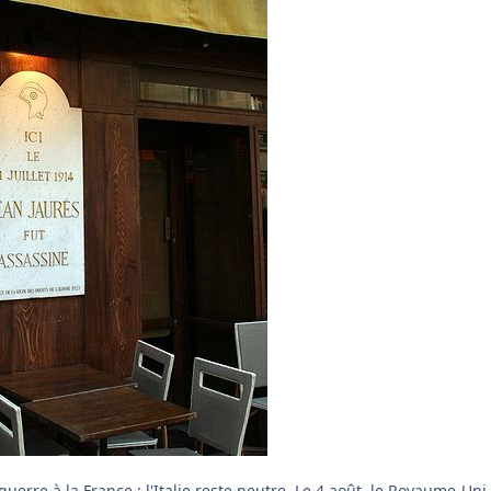
guerre à la France ; l'Italie reste neutre. Le 4 août, le Royaume-Uni