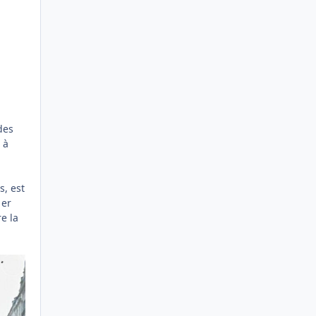
des
 à
s, est
1er
e la