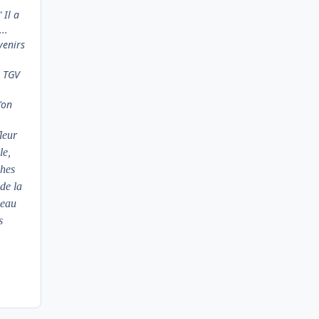
 Il a
..
venirs
e TGV
'on
leur
le,
ches
 de la
leau
s