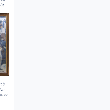
oût
t à
don
ges au