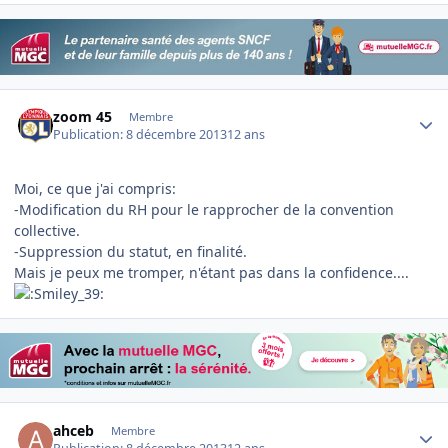
Author stats
zoom 45
Membre
Publication:
8 décembre 2013
12 ans
Moi, ce que j'ai compris:
-Modification du RH pour le rapprocher de la convention
collective.
-Suppression du statut, en finalité.
Mais je peux me tromper, n'étant pas dans la confidence....
Author stats
ahceb
Membre