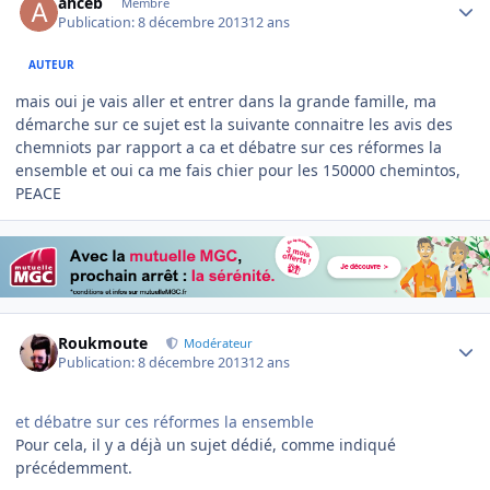
ahceb
Membre
Publication:
8 décembre 2013
12 ans
AUTEUR
mais oui je vais aller et entrer dans la grande famille, ma
démarche sur ce sujet est la suivante connaitre les avis des
chemniots par rapport a ca et débatre sur ces réformes la
ensemble et oui ca me fais chier pour les 150000 chemintos,
PEACE
Author stats
Roukmoute
Modérateur
Publication:
8 décembre 2013
12 ans
et débatre sur ces réformes la ensemble
Pour cela, il y a déjà un sujet dédié, comme indiqué
précédemment.