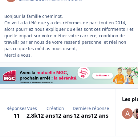
Bonjour la famille cheminot,
On voit a la télé que y a des réformes de part tout en 2014,
alors pourriez nous expliquer qu'elles sont ces réforments ? et
quelle impact sur votre métier votre carriere, condition de
travail? parler nous de votre ressenti personnel et réel non
pas ce que les médias nous disent,
Merci a vous.
Les pl
Réponses
Vues
Création
Dernière réponse
11
2,8k
12 ans
12 ans
12 ans
12 ans