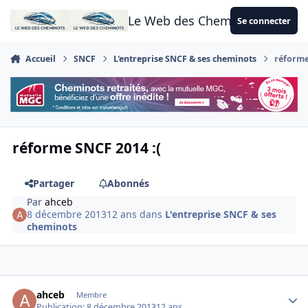
Aller au contenu
Le Web des Cheminots
Se connecter
Accueil
SNCF
L'entreprise SNCF & ses cheminots
réforme
réforme SNCF 2014 :(
Partager
Abonnés
Par
ahceb
8 décembre 2013
12 ans
dans
L'entreprise SNCF & ses
cheminots
Author stats
ahceb
Membre
Publication:
8 décembre 2013
12 ans