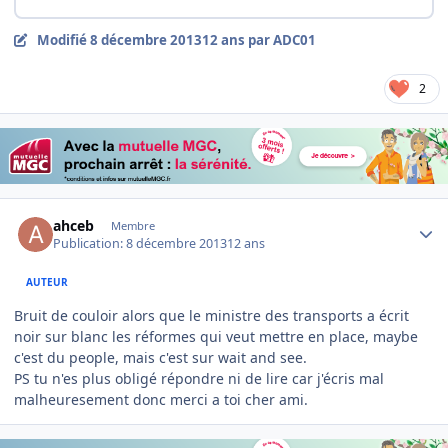
Modifié
8 décembre 2013
12 ans
par ADC01
2
Author stats
ahceb
Membre
Publication:
8 décembre 2013
12 ans
AUTEUR
Bruit de couloir alors que le ministre des transports a écrit
noir sur blanc les réformes qui veut mettre en place, maybe
c'est du people, mais c'est sur wait and see.
PS tu n'es plus obligé répondre ni de lire car j'écris mal
malheuresement donc merci a toi cher ami.