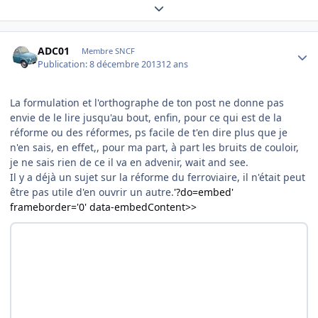
Expand topic overview
Author stats
ADC01
Membre SNCF
Publication:
8 décembre 2013
12 ans
La formulation et l'orthographe de ton post ne donne pas
envie de le lire jusqu'au bout, enfin, pour ce qui est de la
réforme ou des réformes, ps facile de t'en dire plus que je
n'en sais, en effet,, pour ma part, à part les bruits de couloir,
je ne sais rien de ce il va en advenir, wait and see.
Il y a déjà un sujet sur la réforme du ferroviaire, il n'était peut
être pas utile d'en ouvrir un autre.
'?do=embed'
frameborder='0' data-embedContent>>