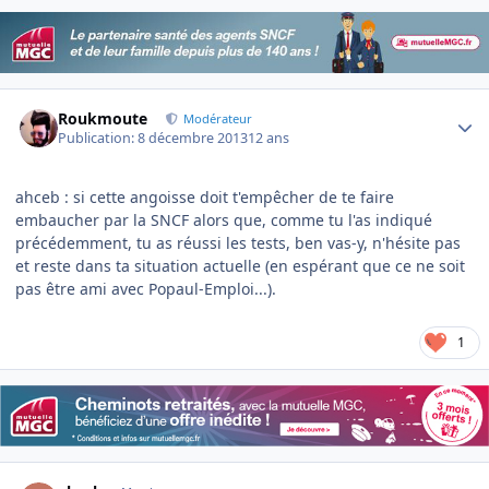
Author stats
Roukmoute
Modérateur
Publication:
8 décembre 2013
12 ans
ahceb : si cette angoisse doit t'empêcher de te faire
embaucher par la SNCF alors que, comme tu l'as indiqué
précédemment, tu as réussi les tests, ben vas-y, n'hésite pas
et reste dans ta situation actuelle (en espérant que ce ne soit
pas être ami avec Popaul-Emploi...).
1
Author stats