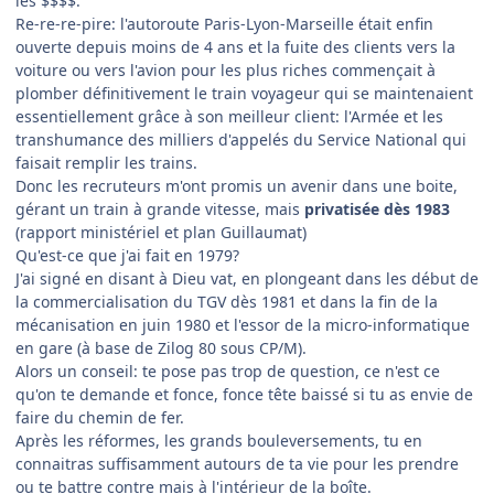
les $$$$.
Re-re-re-pire: l'autoroute Paris-Lyon-Marseille était enfin
ouverte depuis moins de 4 ans et la fuite des clients vers la
voiture ou vers l'avion pour les plus riches commençait à
plomber définitivement le train voyageur qui se maintenaient
essentiellement grâce à son meilleur client: l'Armée et les
transhumance des milliers d'appelés du Service National qui
faisait remplir les trains.
Donc les recruteurs m'ont promis un avenir dans une boite,
gérant un train à grande vitesse, mais
privatisée dès 1983
(rapport ministériel et plan Guillaumat)
Qu'est-ce que j'ai fait en 1979?
J'ai signé en disant à Dieu vat, en plongeant dans les début de
la commercialisation du TGV dès 1981 et dans la fin de la
mécanisation en juin 1980 et l'essor de la micro-informatique
en gare (à base de Zilog 80 sous CP/M).
Alors un conseil: te pose pas trop de question, ce n'est ce
qu'on te demande et fonce, fonce tête baissé si tu as envie de
faire du chemin de fer.
Après les réformes, les grands bouleversements, tu en
connaitras suffisamment autours de ta vie pour les prendre
ou te battre contre mais à l'intérieur de la boîte.