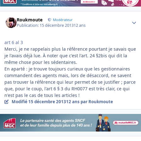
Author stats
Roukmoute
Modérateur
Publication:
15 décembre 2013
12 ans
art 6 al 3
Merci, je ne rappelais plus la référence pourtant je savais que
je l'avais déjà lue. À noter que c'est l'art. 24 §2bis qui dit la
même chose pour les sédentaires.
En aparté : je trouve toujours curieux que les gestionnaires
commandent des agents mais, lors de désaccord, ne savent
pas trouver la référence qui leur permet de se justifier ; parce
que, pour le coup, l'art 6 § 3 du RH0077 est très clair, ce qui
n'est pas le cas de tous les articles !
Modifié
15 décembre 2013
12 ans
par Roukmoute
Author stats