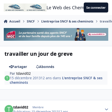
Aller au contenu
Le Web des Cheminots
Se connecter
Accueil
SNCF
L'entreprise SNCF & ses cheminots
travaill
travailler un jour de greve
Partager
Abonnés
Par
tdavid02
15 décembre 2013
12 ans
dans
L'entreprise SNCF & ses
cheminots
Author stats
tdavid02
Membre
Publication:
15 décembre 2013
12 ans