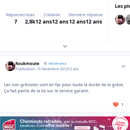
Les pl
Réponses
Vues
Création
Dernière réponse
7
2,8k
12 ans
12 ans
12 ans
12 ans
Expand topic overview
Author stats
Roukmoute
Modérateur
Publication:
15 décembre 2013
12 ans
Les non-grévistes sont en fac pour toute la durée de la grève.
Ça fait partie de la loi sur le service garanti.
1