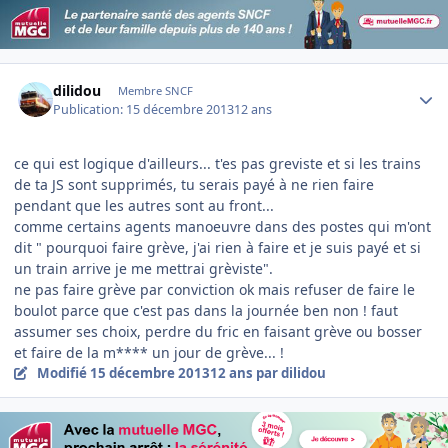
Author stats
dilidou
Membre SNCF
Publication:
15 décembre 2013
12 ans
ce qui est logique d'ailleurs... t'es pas greviste et si les trains
de ta JS sont supprimés, tu serais payé à ne rien faire
pendant que les autres sont au front...
comme certains agents manoeuvre dans des postes qui m'ont
dit " pourquoi faire grève, j'ai rien à faire et je suis payé et si
un train arrive je me mettrai grèviste".
ne pas faire grève par conviction ok mais refuser de faire le
boulot parce que c'est pas dans la journée ben non ! faut
assumer ses choix, perdre du fric en faisant grève ou bosser
et faire de la m**** un jour de grève... !
Modifié
15 décembre 2013
12 ans
par dilidou