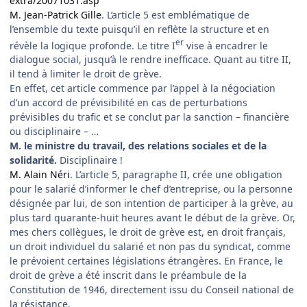
extra/20071031.asp
M. Jean-Patrick Gille
. L’article 5 est emblématique de
l’ensemble du texte puisqu’il en reflète la structure et en
er
révèle la logique profonde. Le titre I
vise à encadrer le
dialogue social, jusqu’à le rendre inefficace. Quant au titre II,
il tend à limiter le droit de grève.
En effet, cet article commence par l’appel à la négociation
d’un accord de prévisibilité en cas de perturbations
prévisibles du trafic et se conclut par la sanction – financière
ou disciplinaire – …
M. le ministre du travail, des relations sociales et de la
solidarité.
Disciplinaire !
M. Alain Néri
. L’article 5, paragraphe II, crée une obligation
pour le salarié d’informer le chef d’entreprise, ou la personne
désignée par lui, de son intention de participer à la grève, au
plus tard quarante-huit heures avant le début de la grève. Or,
mes chers collègues, le droit de grève est, en droit français,
un droit individuel du salarié et non pas du syndicat, comme
le prévoient certaines législations étrangères. En France, le
droit de grève a été inscrit dans le préambule de la
Constitution de 1946, directement issu du Conseil national de
la résistance.