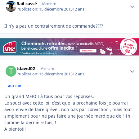
Rail cassé
Membre
Publication:
15 décembre 2013
12 ans
Il n'y a pas un contrairement de commande????
Author stats
tdavid02
Membre
Publication:
15 décembre 2013
12 ans
AUTEUR
Un grand MERCI à tous pour vos réponses.
Le souci avec cette loi, c'est que la prochaine fois je pourrai
avoir envie de faire gréve , non pas par conviction , mais tout
simplement pour ne pas faire une journée merdique de 11h
comme la dernière fois, !
A bientot!!