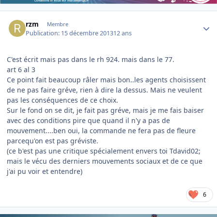
Author stats
rzm
Membre
Publication:
15 décembre 2013
12 ans
C'est écrit mais pas dans le rh 924. mais dans le 77.
art 6 al 3
Ce point fait beaucoup râler mais bon..les agents choisissent
de ne pas faire gréve, rien à dire la dessus. Mais ne veulent
pas les conséquences de ce choix.
Sur le fond on se dit, je fait pas gréve, mais je me fais baiser
avec des conditions pire que quand il n'y a pas de
mouvement....ben oui, la commande ne fera pas de fleure
parcequ'on est pas gréviste.
(ce b'est pas une critique spécialement envers toi Tdavid02;
mais le vécu des derniers mouvements sociaux et de ce que
j'ai pu voir et entendre)
6