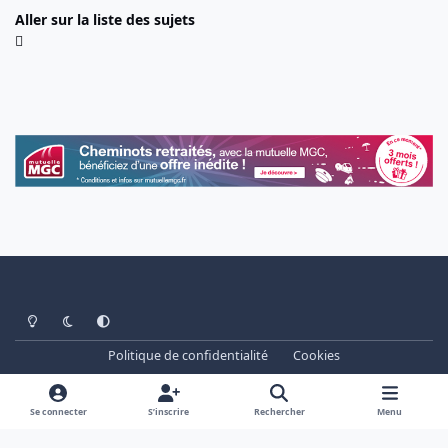
Aller sur la liste des sujets
Light Mode
Dark Mode
System Preference
Politique de confidentialité
Cookies
www.cheminots.net - Forum Libre depuis 2003
Powered by
Invision Community
Se connecter
S’inscrire
Rechercher
Menu