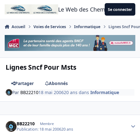
Aller au contenu
Le Web des Cheminots
Se connecter
Accueil
Voies de Services
Informatique
Lignes Sncf Pou
Lignes Sncf Pour Msts
Partager
Abonnés
Par
BB22210
18 mai 2006
20 ans
dans
Informatique
Author stats
BB22210
Membre
Publication:
18 mai 2006
20 ans