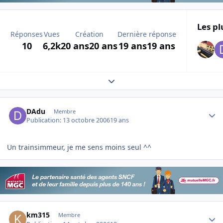
Les pl
Réponses
Vues
Création
Dernière réponse
10
6,2k
20 ans
20 ans
19 ans
19 ans
Expand topic overview
Author stats
DAdu
Membre
Publication:
13 octobre 2006
19 ans
Un trainsimmeur, je me sens moins seul ^^
Author stats
km315
Membre