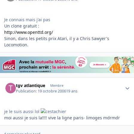
Je connais mais j'ai pas
Un clone gratuit :
http://www.openttd.org/
Sinon, dans les petits prix Atari, il y a Chris Sawyer's
Locomotion.
Author stats
tgv atlantique
Membre
Publication:
19 octobre 2006
19 ans
je le suis aussi lol
moi aussi je suis la!!!! vive la ligne paris- limoges mdrmdr