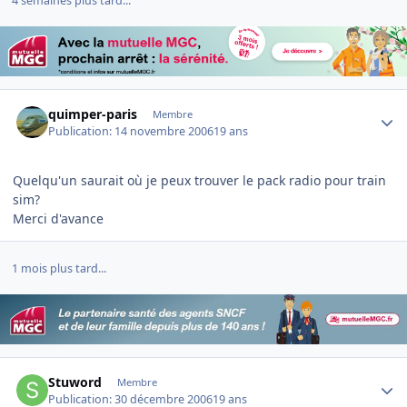
4 semaines plus tard...
Author stats
quimper-paris
Membre
Publication:
14 novembre 2006
19 ans
Quelqu'un saurait où je peux trouver le pack radio pour train
sim?
Merci d'avance
1 mois plus tard...
Author stats
Stuword
Membre
Publication:
30 décembre 2006
19 ans