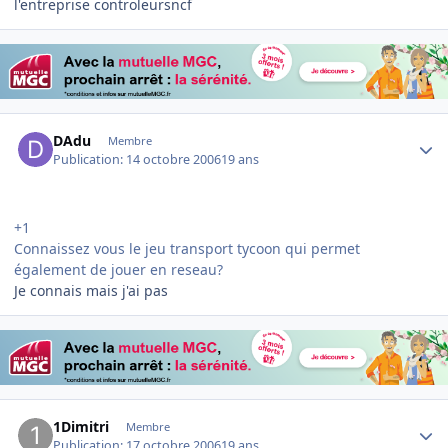
l'entreprise controleursncf
Author stats
DAdu
Membre
Publication:
14 octobre 2006
19 ans
+1
Connaissez vous le jeu transport tycoon qui permet
également de jouer en reseau?
Je connais mais j'ai pas
Author stats
1Dimitri
Membre
Publication:
17 octobre 2006
19 ans