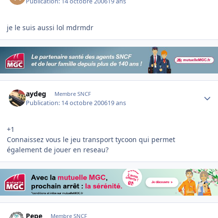
Publication:
14 octobre 2006
19 ans
je le suis aussi lol mdrmdr
Author stats
aydeg
Membre SNCF
Publication:
14 octobre 2006
19 ans
+1
Connaissez vous le jeu transport tycoon qui permet
également de jouer en reseau?
Author stats
Pepe
Membre SNCF