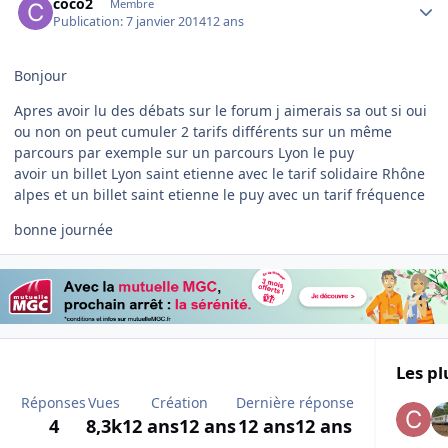
coco2
Membre
Publication:
7 janvier 2014
12 ans
Bonjour
Apres avoir lu des débats sur le forum j aimerais sa out si oui
ou non on peut cumuler 2 tarifs différents sur un même
parcours par exemple sur un parcours Lyon le puy
avoir un billet Lyon saint etienne avec le tarif solidaire Rhône
alpes et un billet saint etienne le puy avec un tarif fréquence
bonne journée
Les pl
Réponses
Vues
Création
Dernière réponse
4
8,3k
12 ans
12 ans
12 ans
12 ans