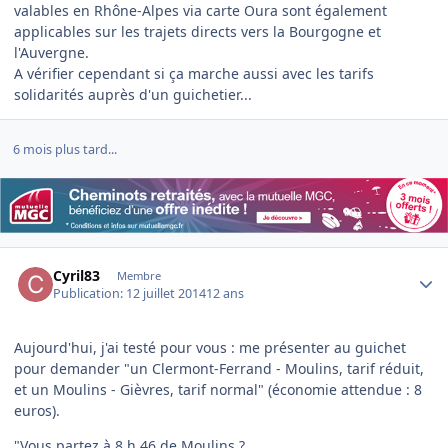
valables en Rhône-Alpes via carte Oura sont également
applicables sur les trajets directs vers la Bourgogne et
l'Auvergne.
A vérifier cependant si ça marche aussi avec les tarifs
solidarités auprès d'un guichetier...
6 mois plus tard...
Author stats
Cyril83
Membre
Publication:
12 juillet 2014
12 ans
Aujourd'hui, j'ai testé pour vous : me présenter au guichet
pour demander "un Clermont-Ferrand - Moulins, tarif réduit,
et un Moulins - Gièvres, tarif normal" (économie attendue : 8
euros).
"Vous partez à 8 h 46 de Moulins ?