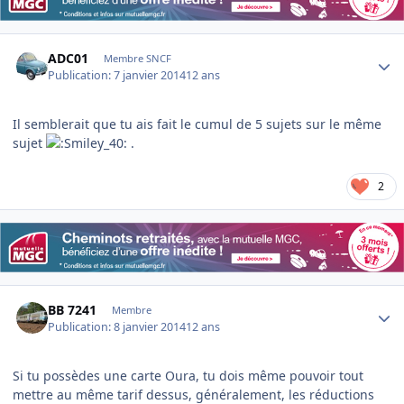
Author stats
ADC01
Membre SNCF
Publication:
7 janvier 2014
12 ans
Il semblerait que tu ais fait le cumul de 5 sujets sur le même
sujet
.
2
Author stats
BB 7241
Membre
Publication:
8 janvier 2014
12 ans
Si tu possèdes une carte Oura, tu dois même pouvoir tout
mettre au même tarif dessus, généralement, les réductions