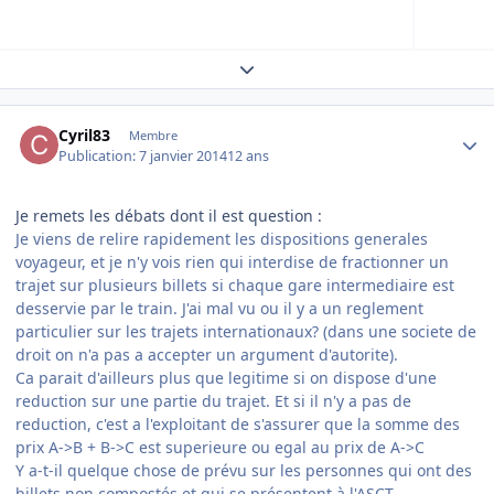
Expand topic overview
Author stats
Cyril83
Membre
Publication:
7 janvier 2014
12 ans
Je remets les débats dont il est question :
Je viens de relire rapidement les dispositions generales
voyageur, et je n'y vois rien qui interdise de fractionner un
trajet sur plusieurs billets si chaque gare intermediaire est
desservie par le train. J'ai mal vu ou il y a un reglement
particulier sur les trajets internationaux? (dans une societe de
droit on n'a pas a accepter un argument d'autorite).
Ca parait d'ailleurs plus que legitime si on dispose d'une
reduction sur une partie du trajet. Et si il n'y a pas de
reduction, c'est a l'exploitant de s'assurer que la somme des
prix A->B + B->C est superieure ou egal au prix de A->C
Y a-t-il quelque chose de prévu sur les personnes qui ont des
billets non compostés et qui se présentent à l'ASCT