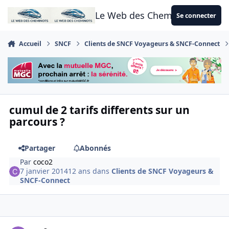
Aller au contenu
Le Web des Cheminots
Se connecter
Accueil
SNCF
Clients de SNCF Voyageurs & SNCF-Connect
cumul de 2 tarifs differents sur un
parcours ?
Partager
Abonnés
Par
coco2
7 janvier 2014
12 ans
dans
Clients de SNCF Voyageurs &
SNCF-Connect
Author stats