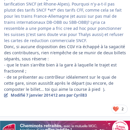
tarification SNCF (et Rhone-Alpes). Pourquoi n'y-a-t-il pas
plutot des tarifs SNCF *et* des tarifs CFF, comme cela se fait
pour les trains France-Allemagne (et aussi sur pas mal de
trains internationaux DB-OBB ou SBB-OBB)? Lyria ca
ressemble a une pompe a fric cree ad hoc pour ponctionner
les suisses (c'est sans doute vrai pour Thalys aussi) et refuser
les cartes de reduction commerciale SNCF.
Donc, si aucune disposition des CGV n'a échappé à la sagacité
des contributeurs, rien n'empêche de se munir de deux billets
séparés, sous réserve :
- que le train s'arrête bien à la gare à laquelle le trajet est
fractionné ;
- de se présenter au contrôleur idéalement sur le quai de
cette gare, sinon aussitôt après le départ (ou encore, de
composter le billet... toi qui aime la course à pied
).
Modifié
7 janvier 2014
12 ans
par Cyril83
2