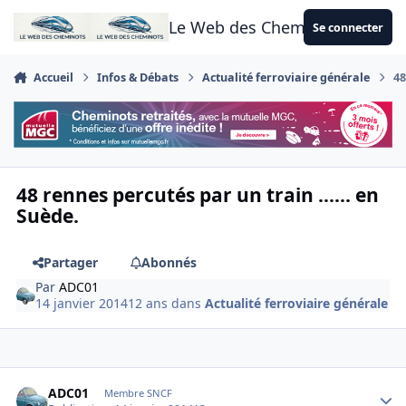
Aller au contenu
Le Web des Cheminots
Se connecter
Accueil
Infos & Débats
Actualité ferroviaire générale
48
48 rennes percutés par un train ...... en
Suède.
Partager
Abonnés
Par
ADC01
14 janvier 2014
12 ans
dans
Actualité ferroviaire générale
Author stats
ADC01
Membre SNCF