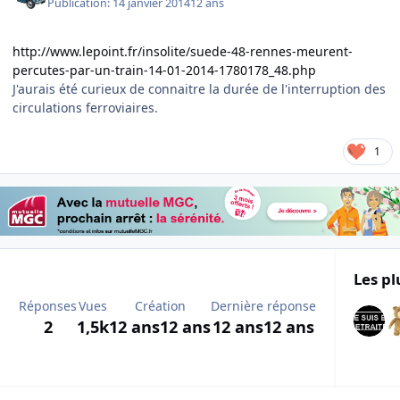
Publication:
14 janvier 2014
12 ans
http://www.lepoint.fr/insolite/suede-48-rennes-meurent-
percutes-par-un-train-14-01-2014-1780178_48.php
J'aurais été curieux de connaitre la durée de l'interruption des
circulations ferroviaires.
1
Les pl
Réponses
Vues
Création
Dernière réponse
2
1,5k
12 ans
12 ans
12 ans
12 ans