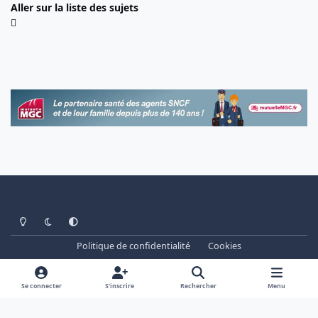
Aller sur la liste des sujets
Light Mode
Dark Mode
System Preference
Politique de confidentialité
Cookies
www.cheminots.net - Forum Libre depuis 2003
Powered by
Invision Community
Se connecter
S’inscrire
Rechercher
Menu