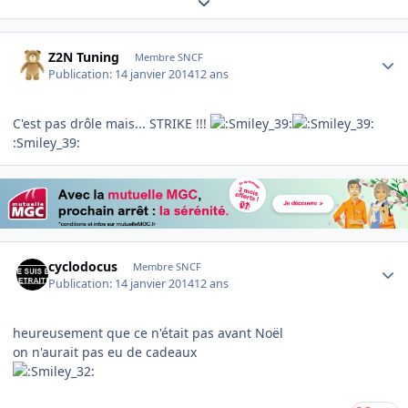
Expand topic overview
Author stats
Z2N Tuning
Membre SNCF
Publication:
14 janvier 2014
12 ans
C'est pas drôle mais... STRIKE !!!
:Smiley_39:
Author stats
cyclodocus
Membre SNCF
Publication:
14 janvier 2014
12 ans
heureusement que ce n'était pas avant Noël
on n'aurait pas eu de cadeaux