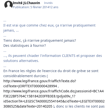
Invité JLChauvin
Invités
Publication:
5 février 2014
12 ans
...
Il est vrai que comme chez eux, ça n'arrive pratiquement
jamais, ...
...
Tiens donc, çà n'arrive pratiquement jamais?
Des statistiques à fournir?
...
..., ils peuvent chiader l'information CLIENTS et proposer des
solutions alternatives.
...
En France les règles de l'exercice du droit de grève se sont
considérablement durcies (
http://www.legifrance.gouv.fr/affichTexte.do?
cidTexte=JORFTEXT000000428994
,
http://www.legifrance.gouv.fr/affichCode.do;jsessionid=BC1A4
F3E22BF5764C15B1842E0FFB3E8.tpdjo09v_1?
idSectionTA=LEGISCTA000025541645&cidTexte=LEGITEXT00002
3086525&dateTexte=20140205
), donc si les clients ne sont pas