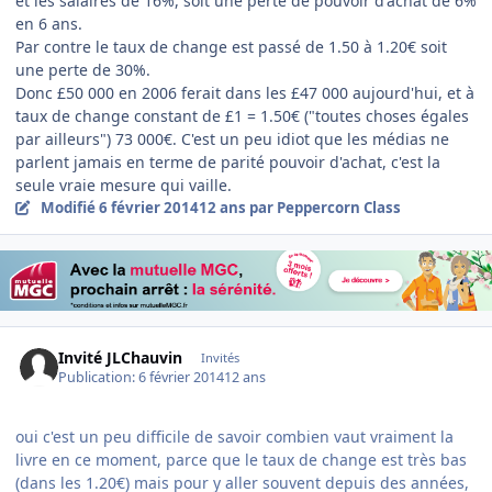
et les salaires de 16%, soit une perte de pouvoir d'achat de 6%
en 6 ans.
Par contre le taux de change est passé de 1.50 à 1.20€ soit
une perte de 30%.
Donc £50 000 en 2006 ferait dans les £47 000 aujourd'hui, et à
taux de change constant de £1 = 1.50€ ("toutes choses égales
par ailleurs") 73 000€. C'est un peu idiot que les médias ne
parlent jamais en terme de parité pouvoir d'achat, c'est la
seule vraie mesure qui vaille.
Modifié
6 février 2014
12 ans
par Peppercorn Class
Invité JLChauvin
Invités
Publication:
6 février 2014
12 ans
oui c'est un peu difficile de savoir combien vaut vraiment la
livre en ce moment, parce que le taux de change est très bas
(dans les 1.20€) mais pour y aller souvent depuis des années,