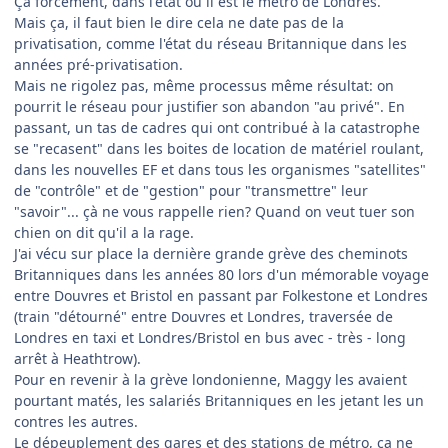
Çà forcement, dans l'état où il est le métro de Londres.
Mais ça, il faut bien le dire cela ne date pas de la
privatisation, comme l'état du réseau Britannique dans les
années pré-privatisation.
Mais ne rigolez pas, même processus même résultat: on
pourrit le réseau pour justifier son abandon "au privé". En
passant, un tas de cadres qui ont contribué à la catastrophe
se "recasent" dans les boites de location de matériel roulant,
dans les nouvelles EF et dans tous les organismes "satellites"
de "contrôle" et de "gestion" pour "transmettre" leur
"savoir"... çà ne vous rappelle rien? Quand on veut tuer son
chien on dit qu'il a la rage.
J'ai vécu sur place la dernière grande grève des cheminots
Britanniques dans les années 80 lors d'un mémorable voyage
entre Douvres et Bristol en passant par Folkestone et Londres
(train "détourné" entre Douvres et Londres, traversée de
Londres en taxi et Londres/Bristol en bus avec - très - long
arrêt à Heathtrow).
Pour en revenir à la grève londonienne, Maggy les avaient
pourtant matés, les salariés Britanniques en les jetant les un
contres les autres.
Le dépeuplement des gares et des stations de métro, ça ne