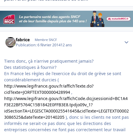
Author stats
fabrice
Membre SNCF
Publication:
6 février 2014
12 ans
Tiens donc, çà n'arrive pratiquement jamais?
Des statistiques à fournir?
En France les règles de l'exercice du droit de grève se sont
considérablement durcies (
http://www.legifrance.gouv.fr/affichTexte.do?
cidTexte=JORFTEXT000000428994
,
http://www.legifrance.gouv.fr/affichCode.do;jsessionid=BC1A4
F3E22BF5764C15B1842E0FFB3E8.tpdjo09v_1?
idSectionTA=LEGISCTA000025541645&cidTexte=LEGITEXT00002
3086525&dateTexte=20140205
), donc si les clients ne sont pas
informés ne serait-ce pas donc que les directions des
entreprises concernées ne font pas correctement leur travail