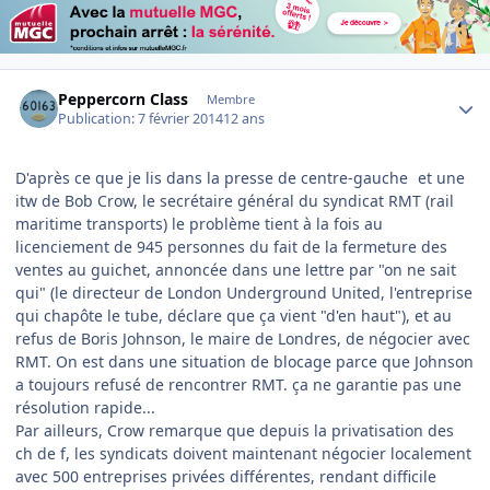
Author stats
Peppercorn Class
Membre
Publication:
7 février 2014
12 ans
D'après ce que je lis dans la presse de centre-gauche
et une
itw de Bob Crow, le secrétaire général du syndicat RMT (rail
maritime transports) le problème tient à la fois au
licenciement de 945 personnes du fait de la fermeture des
ventes au guichet, annoncée dans une lettre par "on ne sait
qui" (le directeur de London Underground United, l'entreprise
qui chapôte le tube, déclare que ça vient "d'en haut"), et au
refus de Boris Johnson, le maire de Londres, de négocier avec
RMT. On est dans une situation de blocage parce que Johnson
a toujours refusé de rencontrer RMT. ça ne garantie pas une
résolution rapide...
Par ailleurs, Crow remarque que depuis la privatisation des
ch de f, les syndicats doivent maintenant négocier localement
avec 500 entreprises privées différentes, rendant difficile