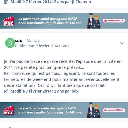
Modifié
7 février 2014
12 ans
par JLChauvin
Author stats
sdx
Membre
Publication:
7 février 2014
12 ans
Je n'ai pas de trace de grève récente: l'épisode que j'ai cité en
2011 n'a pas été plus loin que le préavis...
Par contre, ce qui est parfois... agaçant, ce sont toutes les
fermetures de week-end pour maintenance/renouvellement
des installations! Ceci dit, il faut bien que ce soit fait!
Modifié
7 février 2014
12 ans
par sdx
Author stats