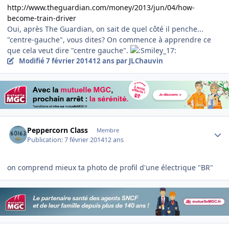
http://www.theguardian.com/money/2013/jun/04/how-
become-train-driver
Oui, après The Guardian, on sait de quel côté il penche...
"centre-gauche", vous dites? On commence à apprendre ce
que cela veut dire "centre gauche".
Modifié
7 février 2014
12 ans
par JLChauvin
Author stats
Peppercorn Class
Membre
Publication:
7 février 2014
12 ans
on comprend mieux ta photo de profil d'une électrique "BR"
Author stats