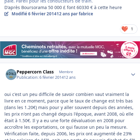
paie. Pareil pour les conducteurs de train.
D'après Boursorama 50 000 £ font 60330 € à cette heure
Modifié
6 février 2014
12 ans
par fabrice
1
Author stats
Peppercorn Class
Membre
Publication:
6 février 2014
12 ans
oui c'est un peu difficile de savoir combien vaut vraiment la
livre en ce moment, parce que le taux de change est très bas
(dans les 1.20€) mais pour y aller souvent depuis des années,
les prix n'ont pas changé depuis l'époque, avant 2008, où elle
était à 1.50€. Il y a eu une forte dévaluation en 2008 pour
accroître les exportations, ce qui fausse un peu la mesure.
Vérification faite, depuis 2006, les prix ont augmenté de 23%