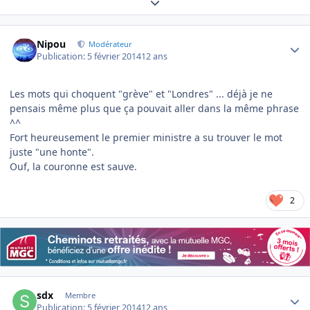
Expand topic overview
Author stats
Nipou
Modérateur
Publication:
5 février 2014
12 ans
Les mots qui choquent "grève" et "Londres" ... déjà je ne
pensais même plus que ça pouvait aller dans la même phrase
^^
Fort heureusement le premier ministre a su trouver le mot
juste "une honte".
Ouf, la couronne est sauve.
2
Author stats
sdx
Membre
Publication:
5 février 2014
12 ans