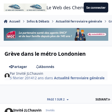
Aller au contenu
Le Web des Cheminots
Se connecter
Accueil
Infos & Débats
Actualité ferroviaire générale
Gr
Grève dans le métro Londonien
Partager
Abonnés
Par
Invité JLChauvin
5 février 2014
12 ans
dans
Actualité ferroviaire générale
D
PAGE 1 SUR 2
SUIVANT
Invité JLChauvin
Invités