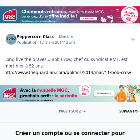
Author stats
Peppercorn Class
Membre
Publication:
12 mars 2014
12 ans
Long live the braves... Bob Crow, chef du syndicat RMT, est
mort hier à 52 ans.
http://www.theguardian.com/politics/2014/mar/11/bob-crow
D
PAGE 1 SUR 2
SUIVANT
Créer un compte ou se connecter pour