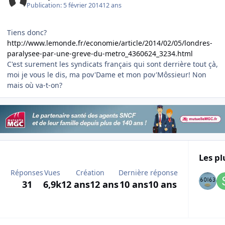
Publication:
5 février 2014
12 ans
Tiens donc?
http://www.lemonde.fr/economie/article/2014/02/05/londres-
paralysee-par-une-greve-du-metro_4360624_3234.html
C'est surement les syndicats français qui sont derrière tout çà,
moi je vous le dis, ma pov'Dame et mon pov'Môssieur! Non
mais où va-t-on?
Les pl
Réponses
Vues
Création
Dernière réponse
31
6,9k
12 ans
12 ans
10 ans
10 ans