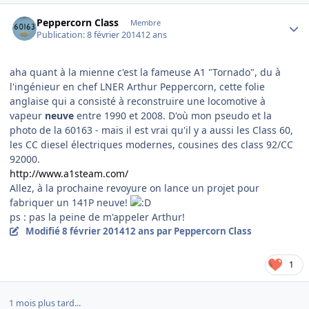
Author stats
Peppercorn Class
Membre
Publication:
8 février 2014
12 ans
aha quant à la mienne c'est la fameuse A1 "Tornado", du à
l'ingénieur en chef LNER Arthur Peppercorn, cette folie
anglaise qui a consisté à reconstruire une locomotive à
vapeur
neuve
entre 1990 et 2008. D'où mon pseudo et la
photo de la 60163 - mais il est vrai qu'il y a aussi les Class 60,
les CC diesel électriques modernes, cousines des class 92/CC
92000.
http://www.a1steam.com/
Allez, à la prochaine revoyure on lance un projet pour
fabriquer un 141P neuve!
ps : pas la peine de m'appeler Arthur!
Modifié
8 février 2014
12 ans
par Peppercorn Class
1
1 mois plus tard...