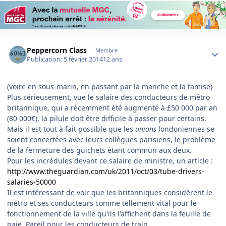
Author stats
Peppercorn Class
Membre
Publication:
5 février 2014
12 ans
(voire en sous-marin, en passant par la manche et la tamise)
Plus sérieusement, vue le salaire des conducteurs de métro
britannique, qui a récemment été augmenté à £50 000 par an
(80 000€), la pilule doit être difficile à passer pour certains.
Mais il est tout à fait possible que les
unions
londoniennes se
soient concertées avec leurs collègues parisiens, le problème
de la fermeture des guichets étant commun aux deux.
Pour les incrédules devant ce salaire de ministre, un article :
http://www.theguardian.com/uk/2011/oct/03/tube-drivers-
salaries-50000
Il est intéressant de voir que les britanniques considèrent le
métro et ses conducteurs comme tellement vital pour le
fonctionnement de la ville qu'ils l'affichent dans la feuille de
paie. Pareil pour les conducteurs de train.