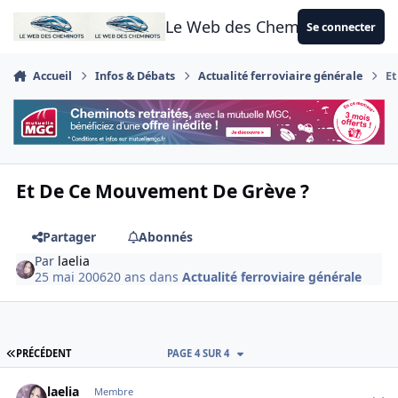
Aller au contenu
Le Web des Cheminots
Se connecter
Accueil
Infos & Débats
Actualité ferroviaire générale
Et
Et De Ce Mouvement De Grève ?
Partager
Abonnés
Par
laelia
25 mai 2006
20 ans
dans
Actualité ferroviaire générale
PREMIÈRE PAGE
PRÉCÉDENT
PAGE 4 SUR 4
Author stats
laelia
Membre