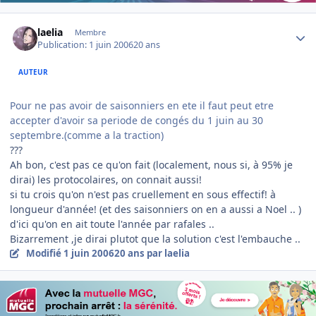
Author stats
laelia
Membre
Publication:
1 juin 2006
20 ans
AUTEUR
Pour ne pas avoir de saisonniers en ete il faut peut etre
accepter d'avoir sa periode de congés du 1 juin au 30
septembre.(comme a la traction)
???
Ah bon, c'est pas ce qu'on fait (localement, nous si, à 95% je
dirai) les protocolaires, on connait aussi!
si tu crois qu'on n'est pas cruellement en sous effectif! à
longueur d'année! (et des saisonniers on en a aussi a Noel .. )
d'ici qu'on en ait toute l'année par rafales ..
Bizarrement ,je dirai plutot que la solution c'est l'embauche ..
Modifié
1 juin 2006
20 ans
par laelia