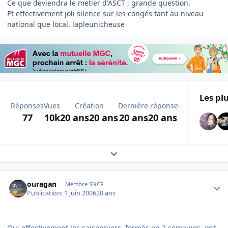
Ce que deviendra le metier d'ASCT , grande question.
Et effectivement joli silence sur les congés tant au niveau
national que local. lapleunicheuse
Les plu
Réponses
Vues
Création
Dernière réponse
77
10k
20 ans
20 ans
20 ans
20 ans
Expand topic overview
Author stats
ouragan
Membre SNCF
Publication:
1 juin 2006
20 ans
Oui effectivement les saisonniers, formés en 2 semaines, ont