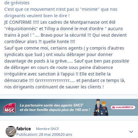
de grévistes
C'est que ce mouvement n'est pas si "minime" que nos
dirigeants veulent bien le dire !
JE CONFIRME !!!!! Les cadres de Montparnasse ont été
"réquisitionnés" et Tilloy a donné le mot d'ordre " aucuns
trains à poil ! ".... Bravo pour la sécurité !!! Qui veut devient
contrôleur alors ?! quelle honte !!!!
Sauf que comme moi, certains agents ( y compris d'autres
syndicats que Sud ) ont voulu débrayer pour donner
davantage de poids à la grève..... Sauf que ben pas possible
de débrayer en cours de route sous peine d'absence
irrégulière avec sanction à l'appui !! Elle est belle la
démocratie !!!! Grrrrrrrrrrrrrrrrr..... et pendant ce temps là,
nos dirigeants continuent de sauver les clients !
Author stats
fabrice
Membre SNCF
Publication:
28 mai 2006
20 ans