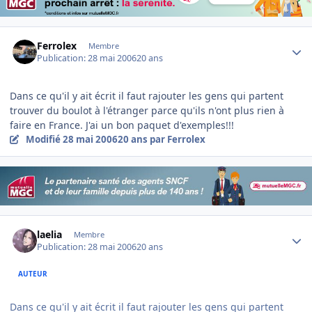
Author stats
Ferrolex
Membre
Publication:
28 mai 2006
20 ans
Dans ce qu'il y ait écrit il faut rajouter les gens qui partent
trouver du boulot à l'étranger parce qu'ils n'ont plus rien à
faire en France. J'ai un bon paquet d'exemples!!!
Modifié
28 mai 2006
20 ans
par Ferrolex
Author stats
laelia
Membre
Publication:
28 mai 2006
20 ans
AUTEUR
Dans ce qu'il y ait écrit il faut rajouter les gens qui partent