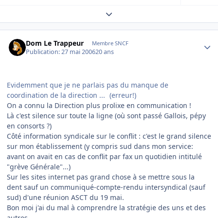
Expand topic overview
Author stats
Dom Le Trappeur
Membre SNCF
Publication:
27 mai 2006
20 ans
Evidemment que je ne parlais pas du manque de
coordination de la direction ...
(erreur!)
On a connu la Direction plus prolixe en communication !
Là c'est silence sur toute la ligne (où sont passé Gallois, pépy
en consorts ?)
Côté information syndicale sur le conflit : c'est le grand silence
sur mon établissement (y compris sud dans mon service:
avant on avait en cas de conflit par fax un quotidien intitulé
"grève Générale"...)
Sur les sites internet pas grand chose à se mettre sous la
dent sauf un communiqué-compte-rendu intersyndical (sauf
sud) d'une réunion ASCT du 19 mai.
Bon moi j'ai du mal à comprendre la stratégie des uns et des
autres.