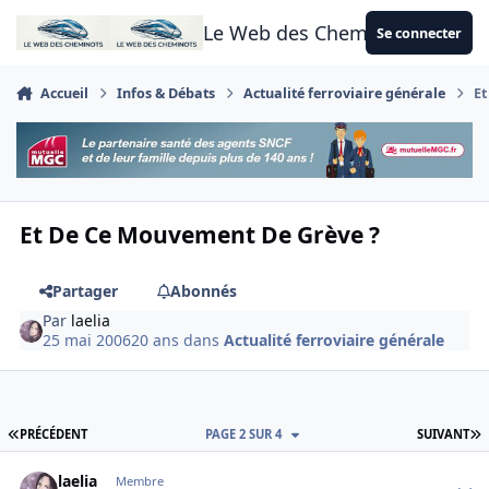
Aller au contenu
Le Web des Cheminots
Se connecter
Accueil
Infos & Débats
Actualité ferroviaire générale
Et
Et De Ce Mouvement De Grève ?
Partager
Abonnés
Par
laelia
25 mai 2006
20 ans
dans
Actualité ferroviaire générale
PREMIÈRE PAGE
D
PRÉCÉDENT
PAGE 2 SUR 4
SUIVANT
Author stats
laelia
Membre