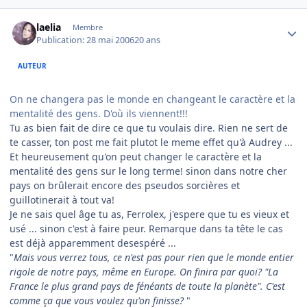
Author stats
laelia
Membre
Publication:
28 mai 2006
20 ans
AUTEUR
On ne changera pas le monde en changeant le caractère et la
mentalité des gens. D'où ils viennent!!!
Tu as bien fait de dire ce que tu voulais dire. Rien ne sert de
te casser, ton post me fait plutot le meme effet qu'à Audrey ...
Et heureusement qu'on peut changer le caractère et la
mentalité des gens sur le long terme! sinon dans notre cher
pays on brûlerait encore des pseudos sorcières et
guillotinerait à tout va!
Je ne sais quel âge tu as, Ferrolex, j'espere que tu es vieux et
usé ... sinon c'est à faire peur. Remarque dans ta tête le cas
est déjà apparemment desespéré ...
"
Mais vous verrez tous, ce n'est pas pour rien que le monde entier
rigole de notre pays, même en Europe. On finira par quoi? "La
France le plus grand pays de fénéants de toute la planète". C'est
comme ça que vous voulez qu'on finisse?
"