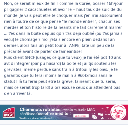
Non, ce serait mieux de finir comme la Corée, bosser 16h/jour
pr gagner 2 cacachuetes et avoir le + haut taux de suicide du
monde! Je vais peut etre te choquer mais j'en n'ai absolument
rien à foutre de ce que pense "le monde entier", chacun ses
merdes et ton histoire de faineants me fait carrement marrer
... t'es dans la boite depuis qd ? t'as deja oublié (ou t'as jamais
vecu) le chomage ? moi j'etais encore en plein dedans l'an
dernier, alors fais un petit tour à l'ANPE, tate un peu de la
précarité avant de parler de faineantise!
Puis client SNCF (usager, ce que tu veux) je l'ai été pdt 10 ans
avt d'integrer (par pu hasard) la boite et j'ai tjs soutenu les
grevistes, meme perdue sans train à trifouilly les oies. je te
garantis que tu ferai moins le malin à 960€/mois sans le
statut ! là tu ferai peut etre la greve, faineant que tu serai,
mais ce serait trop tard! alors excuse ceux qui attendent pas
d'en arriver là.
Author stats