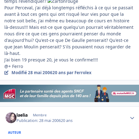
temps revendiquer?
Pour Perceval, j'ai déjà longtemps réfléchis à ce qui se passait
avant à tout ces gens qui ont risqué leur vies pour que la
notre soit belle, j'ai même eu beaucoup de cours en histoire
là-dessus!!! Mais est-ce que quelqu'un pourrait véritablement
nous dire ce que ces gens pourraient penser du monde
d'aujourd'hui? Qu'est-ce que De Gaulle penserait? Qu'est-ce
que Jean Moulin penserait? S'ils pouvaient nous regarder de
là-haut.
J'ai bien 19 presque 20, je vous le confirme!!!!
@+ Ferro
Modifié
28 mai 2006
20 ans
par Ferrolex
Author stats
laelia
Membre
Publication:
28 mai 2006
20 ans
AUTEUR