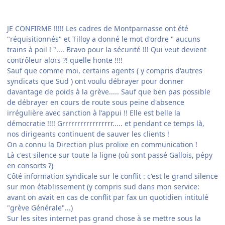
JE CONFIRME !!!!! Les cadres de Montparnasse ont été
"réquisitionnés" et Tilloy a donné le mot d'ordre " aucuns
trains à poil ! ".... Bravo pour la sécurité !!! Qui veut devient
contrôleur alors ?! quelle honte !!!!
Sauf que comme moi, certains agents ( y compris d'autres
syndicats que Sud ) ont voulu débrayer pour donner
davantage de poids à la grève..... Sauf que ben pas possible
de débrayer en cours de route sous peine d'absence
irrégulière avec sanction à l'appui !! Elle est belle la
démocratie !!!! Grrrrrrrrrrrrrrrrr..... et pendant ce temps là,
nos dirigeants continuent de sauver les clients !
On a connu la Direction plus prolixe en communication !
Là c'est silence sur toute la ligne (où sont passé Gallois, pépy
en consorts ?)
Côté information syndicale sur le conflit : c'est le grand silence
sur mon établissement (y compris sud dans mon service:
avant on avait en cas de conflit par fax un quotidien intitulé
"grève Générale"...)
Sur les sites internet pas grand chose à se mettre sous la