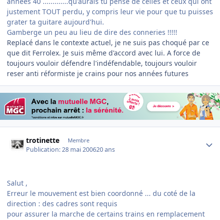
années 40 .............qu'aurais tu pensé de celles et ceux qui ont
justement TOUT perdu, y compris leur vie pour que tu puisses
grater ta guitare aujourd'hui.
Gamberge un peu au lieu de dire des conneries !!!!!
Replacé dans le contexte actuel, je ne suis pas choqué par ce
que dit Ferrolex. Je suis même d'accord avec lui. A force de
toujours vouloir défendre l'indéfendable, toujours vouloir
reser anti réformiste je crains pour nos années futures
Author stats
trotinette
Membre
Publication:
28 mai 2006
20 ans
Salut ,
Erreur le mouvement est bien coordonné ... du coté de la
direction : des cadres sont requis
pour assurer la marche de certains trains en remplacement