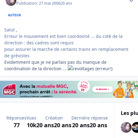
Publication:
27 mai 2006
20 ans
AUTEUR
Salut ,
Erreur le mouvement est bien coordonné ... du coté de la
direction : des cadres sont requis
pour assurer la marche de certains trains en remplacement
de grévistes
Evidemment que je ne parlais pas du manque de
coordination de la direction ...
(erreur!)
Les plu
Réponses
Vues
Création
Dernière réponse
77
10k
20 ans
20 ans
20 ans
20 ans