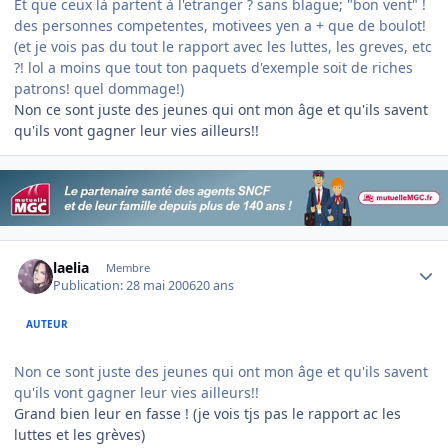
Et que ceux là partent à l'etranger ? sans blague; "bon vent" !
des personnes competentes, motivees yen a + que de boulot!
(et je vois pas du tout le rapport avec les luttes, les greves, etc
?! lol a moins que tout ton paquets d'exemple soit de riches
patrons! quel dommage!)
Non ce sont juste des jeunes qui ont mon âge et qu'ils savent
qu'ils vont gagner leur vies ailleurs!!
Author stats
laelia
Membre
Publication:
28 mai 2006
20 ans
AUTEUR
Non ce sont juste des jeunes qui ont mon âge et qu'ils savent
qu'ils vont gagner leur vies ailleurs!!
Grand bien leur en fasse ! (je vois tjs pas le rapport ac les
luttes et les grèves)