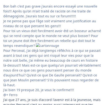
Bon bah c'est pas grave j'aurais encore essayé une nouvelle
fois!!! Après qu'on m'ait traité de raciste on me traite de
démagogiste. J'aurais tout eu sur ce forum!!!!!!
Je ne pense pas que l'âge soit vraiment une justification au
niveau de ce que pensent les gens!!!
Pour toi un vieux doit forcément avoir été un bosseur acharné
qui se rend compte que le monde ne veut plus bosser? Pour
toi un jeune doit être forcément un rebelle qui doit tout le
temps revendiquer?
Pour Perceval, j'ai déjà longtemps réfléchis à ce qui se passait
avant à tout ces gens qui ont risqué leur vies pour que la
notre soit belle, j'ai même eu beaucoup de cours en histoire
là-dessus!!! Mais est-ce que quelqu'un pourrait véritablement
nous dire ce que ces gens pourraient penser du monde
d'aujourd'hui? Qu'est-ce que De Gaulle penserait? Qu'est-ce
que Jean Moulin penserait? S'ils pouvaient nous regarder de
là-haut.
J'ai bien 19 presque 20, je vous le confirme!!!!
@+ Ferro
J'ai que 27 ans, je suis d'accord l'avenir est à la jeunesse, mais
ecouter Perceval c'est au moins aussi interessant que tes