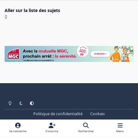
Aller sur la liste des sujets
Light Mode
Dark Mode
System Preference
Politique de confidentialité
Cookies
www.cheminots.net - Forum Libre depuis 2003
Powered by
Invision Community
Se connecter
S’inscrire
Rechercher
Menu