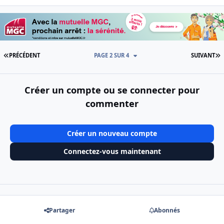
PREMIÈRE PAGE
D
PRÉCÉDENT
PAGE 2 SUR 4
SUIVANT
Créer un compte ou se connecter pour
commenter
Créer un nouveau compte
Connectez-vous maintenant
Partager
Abonnés