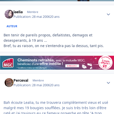
Author stats
laelia
Membre
Publication:
28 mai 2006
20 ans
AUTEUR
Ben tenir de pareils propos, defaitistes, demagos et
desesperants, à 19 ans ...
Bref, tu as raison, on ne s'entendra pas la dessus, tant pis.
Author stats
Perceval
Membre
Publication:
28 mai 2006
20 ans
Bah écoute Lealia, tu me trouvera complètement vieux et usé
malgré mes 19 bougies soufflées. Je suis très très loin d'être
raté et j'ai toujours eu ce fameux proverbe en tête "A trop