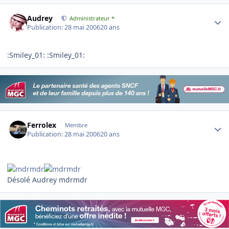
Author stats
Audrey
Administrateur *
Publication:
28 mai 2006
20 ans
:Smiley_01: :Smiley_01:
Author stats
Ferrolex
Membre
Publication:
28 mai 2006
20 ans
Désolé Audrey mdrmdr