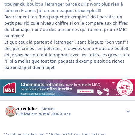
trouver du boulot à l'étranger parce qu'ils n'ont plus rien à
faire en France. J'ai un bon paquet d'exemples!!!
Bizarrement ton "bon paquet d'exemples" doit paraitre un
petit peu ridicule niveau chiffre si on le compare aux chiffres
du chomage, non? ou des personnes qui rament pr un SMIC
ou moins!
Et que ceux là partent à l'etranger ? sans blague; "bon vent" !
des personnes competentes, motivees yen a + que de boulot!
(et je vois pas du tout le rapport avec les luttes, les greves, etc
?! lol a moins que tout ton paquets d'exemple soit de riches
patrons! quel dommage!)
Author stats
zoreglube
Membre
Publication:
28 mai 2006
20 ans
Va falloir verifier les CAF des ASCT qui font le train