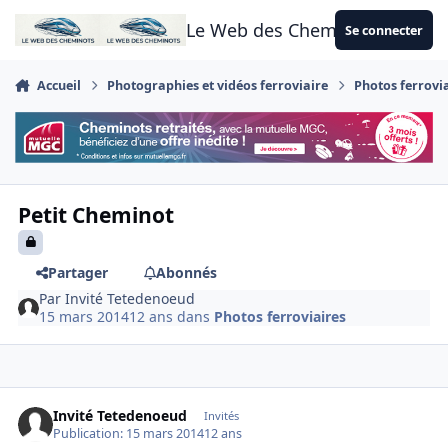
Aller au contenu
Le Web des Cheminots
Se connecter
Accueil
Photographies et vidéos ferroviaire
Photos ferrovi
Petit Cheminot
Partager
Abonnés
Par
Invité Tetedenoeud
15 mars 2014
12 ans
dans
Photos ferroviaires
Invité Tetedenoeud
Invités
Publication:
15 mars 2014
12 ans