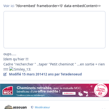
Voir ici
'?do=embed' frameborder='0' data-embedContent>>
oups.....
Idem qu'hier !!!
Cadre "rechercher " ..taper "Petit cheminot " ...en sortie = rien
!!!!!
Modifié
15 mars 2014
12 ans
par Tetedenoeud
Author stats
assouan
Modérateur