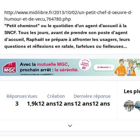
http://www.midilibre.fr/2013/10/02/un-petit-chef-d-oeuvre-d-
humour-et-de-vecu,764780.php
"Petit cheminot" ou le quotidien d'un agent d'accueil à la
SNCF. Tous les jours, avant de prendre son poste d’agent
d’accueil, Raphaël se prépare à affronter les usagers, leurs
questions et réflexions en rafale, farfelues ou fielleuses...
Les pl
Réponses
Vues
Création
Dernière réponse
3
1,9k
12 ans
12 ans
12 ans
12 ans
Expand topic overview
Author stats