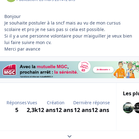
Bonjour
Je souhaite postuler à la sncf mais au vu de mon cursus
scolaire et pro je ne sais pas si cela est possible.
Si il y a une personne volontaire pour m'aiguiller je veux bien
lui faire suivre mon cv.
Merci par avance
Les pl
Réponses
Vues
Création
Dernière réponse
5
2,3k
12 ans
12 ans
12 ans
12 ans
Expand topic overview