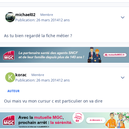
Author stats
michael02
Membre
Publication:
26 mars 2014
12 ans
As tu bien regardé la fiche métier ?
Author stats
korac
Membre
Publication:
26 mars 2014
12 ans
AUTEUR
Oui mais vu mon cursur c est particulier on va dire