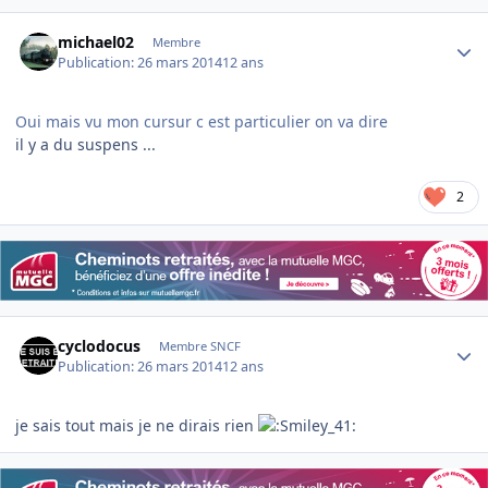
Author stats
michael02
Membre
Publication:
26 mars 2014
12 ans
Oui mais vu mon cursur c est particulier on va dire
il y a du suspens ...
2
Author stats
cyclodocus
Membre SNCF
Publication:
26 mars 2014
12 ans
je sais tout mais je ne dirais rien