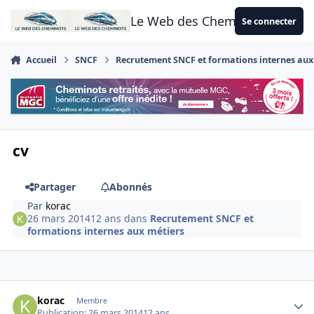
Aller au contenu
Le Web des Cheminots
Se connecter
Accueil
SNCF
Recrutement SNCF et formations internes aux
cv
Partager
Abonnés
Par
korac
26 mars 2014
12 ans
dans
Recrutement SNCF et
formations internes aux métiers
Author stats
korac
Membre
Publication:
26 mars 2014
12 ans