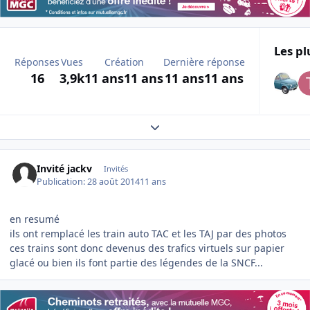
Les pl
Réponses
Vues
Création
Dernière réponse
16
3,9k
11 ans
11 ans
11 ans
11 ans
Expand topic overview
Invité jackv
Invités
Publication:
28 août 2014
11 ans
en resumé
ils ont remplacé les train auto TAC et les TAJ par des photos
ces trains sont donc devenus des trafics virtuels sur papier
glacé ou bien ils font partie des légendes de la SNCF...