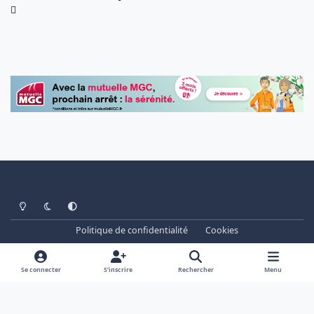
Light Mode
Dark Mode
System Preference
Politique de confidentialité
Cookies
www.cheminots.net - Forum Libre depuis 2003
Powered by
Invision Community
Se connecter
S’inscrire
Rechercher
Menu