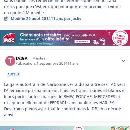
sans oublier les remerciements eternels que l'on doit aux
grecs puisque c'est eux qui ont importé en premier la vigne
en gaule à Marseille.
Modifié
29 août 2014
11 ans
par jackv
Author stats
TAIGA
Membre
Publication:
1 septembre 2014
11 ans
AUTEUR
La gare auto-train de Narbonne verra disparaitre ses TAC vers
l'Allemagne prochainement, finis les trains rouges et blancs et
leurs portes autos chargés de BMW, PORCHE, MERCEDES et
exceptionnellement de FERRARI sans oublier les HARLEY.
Des trains pleins avec tout le confort mais la DB en a décidé
ainsi