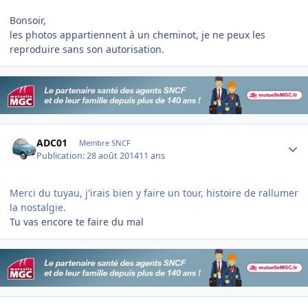
Bonsoir,
les photos appartiennent à un cheminot, je ne peux les
reproduire sans son autorisation.
Author stats
ADC01
Membre SNCF
Publication:
28 août 2014
11 ans
Merci du tuyau, j'irais bien y faire un tour, histoire de rallumer
la nostalgie.
Tu vas encore te faire du mal
Author stats