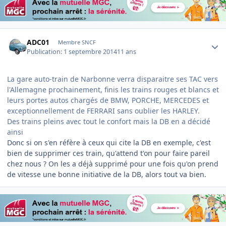
Author stats
ADC01
Membre SNCF
Publication:
1 septembre 2014
11 ans
La gare auto-train de Narbonne verra disparaitre ses TAC vers
l'Allemagne prochainement, finis les trains rouges et blancs et
leurs portes autos chargés de BMW, PORCHE, MERCEDES et
exceptionnellement de FERRARI sans oublier les HARLEY.
Des trains pleins avec tout le confort mais la DB en a décidé
ainsi
Donc si on s'en réfère à ceux qui cite la DB en exemple, c'est
bien de supprimer ces train, qu'attend t'on pour faire pareil
chez nous ? On les a déjà supprimé pour une fois qu'on prend
de vitesse une bonne initiative de la DB, alors tout va bien.