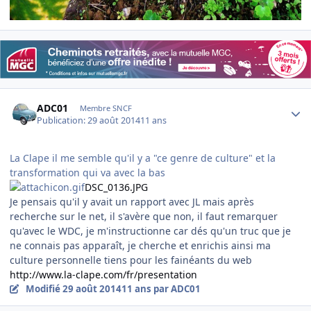
Author stats
ADC01
Membre SNCF
Publication:
29 août 2014
11 ans
La Clape il me semble qu'il y a "ce genre de culture" et la
transformation qui va avec la bas
DSC_0136.JPG
Je pensais qu'il y avait un rapport avec JL mais après
recherche sur le net, il s'avère que non, il faut remarquer
qu'avec le WDC, je m'instructionne car dés qu'un truc que je
ne connais pas apparaît, je cherche et enrichis ainsi ma
culture personnelle tiens pour les fainéants du web
http://www.la-clape.com/fr/presentation
Modifié
29 août 2014
11 ans
par ADC01