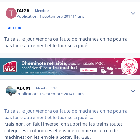
Author stats
TAIGA
Membre
Publication:
1 septembre 2014
11 ans
AUTEUR
Tu sais, le jour viendra où faute de machines on ne pourra
pas faire autrement et le tour sera joué ....
Author stats
ADC01
Membre SNCF
Publication:
1 septembre 2014
11 ans
Tu sais, le jour viendra où faute de machines on ne pourra
pas faire autrement et le tour sera joué ....
Mais non, on fait l'inverse, on supprime les trains toutes
catégories confondues et ensuite comme on a trop de
machines; on les envoie à Sotteville, GBE.