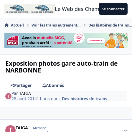
Aller au contenu
Le Web des Cheminots
Se connecter
Accueil
Voir les trains autrement...
Des histoires de trains..
Exposition photos gare auto-train de
NARBONNE
Partager
Abonnés
Par
TAIGA
28 août 2014
11 ans
dans
Des histoires de trains...
Author stats
TAIGA
Membre