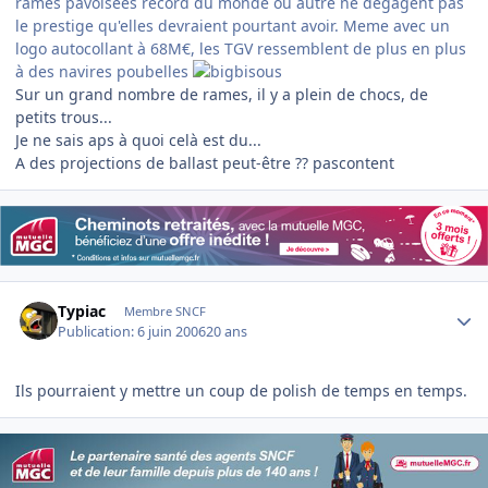
rames pavoisées record du monde ou autre ne dégagent pas
le prestige qu'elles devraient pourtant avoir. Meme avec un
logo autocollant à 68M€, les TGV ressemblent de plus en plus
à des navires poubelles
Sur un grand nombre de rames, il y a plein de chocs, de
petits trous...
Je ne sais aps à quoi celà est du...
A des projections de ballast peut-être ?? pascontent
Author stats
Typiac
Membre SNCF
Publication:
6 juin 2006
20 ans
Ils pourraient y mettre un coup de polish de temps en temps.