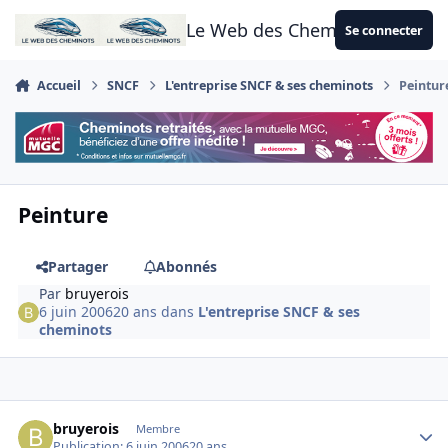
Aller au contenu
Le Web des Cheminots
Se connecter
Accueil
SNCF
L'entreprise SNCF & ses cheminots
Peintur
Peinture
Partager
Abonnés
Par
bruyerois
6 juin 2006
20 ans
dans
L'entreprise SNCF & ses
cheminots
Author stats
bruyerois
Membre
Publication:
6 juin 2006
20 ans