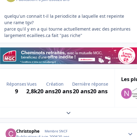
quelqu'un connait t-il la periodicite a laquelle est repeinte
une rame tgv?
parce qu'il y en a qui tourne actuellement avec des peintures
largement ecaillees.ca fait "pas riche"
Les pl
Réponses
Vues
Création
Dernière réponse
9
2,8k
20 ans
20 ans
20 ans
20 ans
Expand topic overview
Author stats
Christophe
Membre SNCF
Publication:
6 juin 2006
20 ans