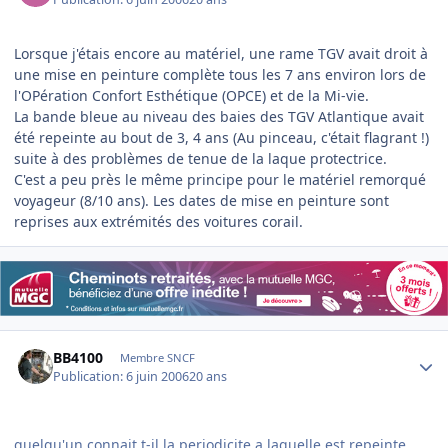
Lorsque j'étais encore au matériel, une rame TGV avait droit à
une mise en peinture complète tous les 7 ans environ lors de
l'OPération Confort Esthétique (OPCE) et de la Mi-vie.
La bande bleue au niveau des baies des TGV Atlantique avait
été repeinte au bout de 3, 4 ans (Au pinceau, c'était flagrant !)
suite à des problèmes de tenue de la laque protectrice.
C'est a peu près le même principe pour le matériel remorqué
voyageur (8/10 ans). Les dates de mise en peinture sont
reprises aux extrémités des voitures corail.
Author stats
BB4100
Membre SNCF
Publication:
6 juin 2006
20 ans
quelqu'un connait t-il la periodicite a laquelle est repeinte