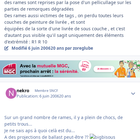
des rames sont reprises par la pose d'un pellicullage sur les
parties de remorques dégradées
Des rames aussi victimes de tags , on perdu toutes leurs
couches de peinture de livrée , et sont
équipées de la sorte d'une livrée de sous couche , et c'est
d'autant pus visible qu'il sagit uniquement des éléments
d'extrémité : R1 R 10
Modifié
6 juin 2006
20 ans
par zoreglube
Author stats
nekro
Membre SNCF
Publication:
6 juin 2006
20 ans
Sur un grand nombre de rames, il y a plein de chocs, de
petits trous...
Je ne sais aps à quoi celà est du...
A des projections de ballast peut-être ??