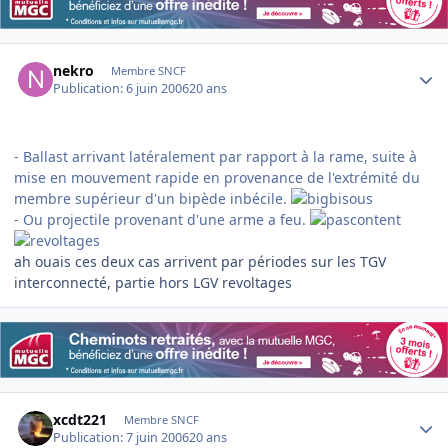
Author stats
nekro
Membre SNCF
Publication:
6 juin 2006
20 ans
- Ballast arrivant latéralement par rapport à la rame, suite à
mise en mouvement rapide en provenance de l'extrémité du
membre supérieur d'un bipède inbécile.
- Ou projectile provenant d'une arme a feu.
ah ouais ces deux cas arrivent par périodes sur les TGV
interconnecté, partie hors LGV revoltages
Author stats
xcdt221
Membre SNCF
Publication:
7 juin 2006
20 ans