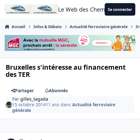
Aller au contenu
Le Web des Cheminots
Se connecter
Accueil
Infos & Débats
Actualité ferroviaire générale
Br
Bruxelles s'intéresse au financement
des TER
Partager
Abonnés
Par
gilles_tagada
15 octobre 2014
11 ans
dans
Actualité ferroviaire
générale
Author stats