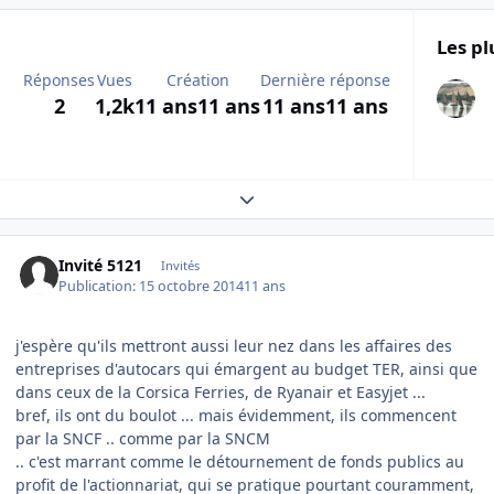
Les pl
Réponses
Vues
Création
Dernière réponse
2
1,2k
11 ans
11 ans
11 ans
11 ans
Expand topic overview
Invité 5121
Invités
Publication:
15 octobre 2014
11 ans
j'espère qu'ils mettront aussi leur nez dans les affaires des
entreprises d'autocars qui émargent au budget TER, ainsi que
dans ceux de la Corsica Ferries, de Ryanair et Easyjet ...
bref, ils ont du boulot ... mais évidemment, ils commencent
par la SNCF .. comme par la SNCM
.. c'est marrant comme le détournement de fonds publics au
profit de l'actionnariat, qui se pratique pourtant couramment,