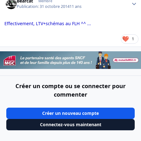
Bearcat
Membre
Publication:
31 octobre 2014
11 ans
Effectivement, LTV+schémas au FLH ^^ ...
1
Créer un compte ou se connecter pour
commenter
Créer un nouveau compte
Connectez-vous maintenant