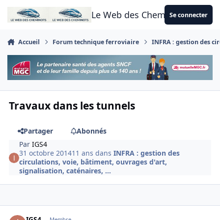
Aller au contenu
Le Web des Cheminots
Se connecter
Accueil
Forum technique ferroviaire
INFRA : gestion des cir
Travaux dans les tunnels
Partager
Abonnés
Par
IGS4
31 octobre 2014
11 ans
dans
INFRA : gestion des
circulations, voie, bâtiment, ouvrages d'art,
signalisation, caténaires, ...
Author stats
IGS4
Membre