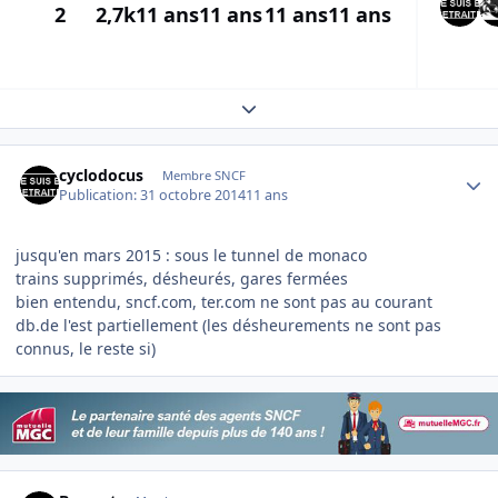
2
2,7k
11 ans
11 ans
11 ans
11 ans
Expand topic overview
Author stats
cyclodocus
Membre SNCF
Publication:
31 octobre 2014
11 ans
jusqu'en mars 2015 : sous le tunnel de monaco
trains supprimés, désheurés, gares fermées
bien entendu, sncf.com, ter.com ne sont pas au courant
db.de l'est partiellement (les désheurements ne sont pas
connus, le reste si)
Author stats