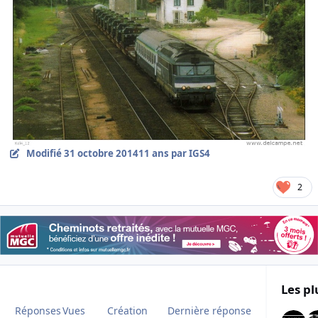
Modifié
31 octobre 2014
11 ans
par IGS4
2
Les pl
Réponses
Vues
Création
Dernière réponse