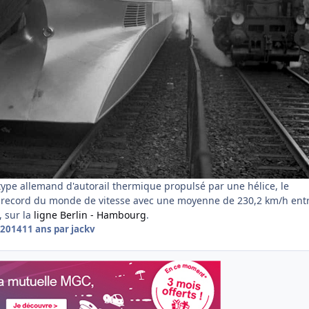
type allemand d'autorail thermique propulsé par une hélice, le
le record du monde de vitesse avec une moyenne de
230,2 km/h
ent
, sur la
ligne Berlin - Hambourg
.
 2014
11 ans
par jackv