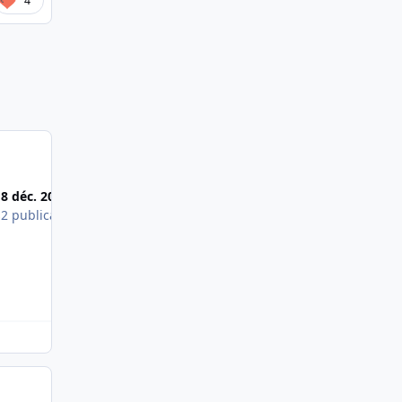
4
Most Popular Posts
8 déc. 2014
7 déc. 2014
s
2 publications
1 publication