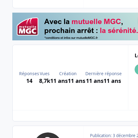
L
Réponses
Vues
Création
Dernière réponse
14
8,7k
11 ans
11 ans
11 ans
11 ans
Publication:
3 décembre 