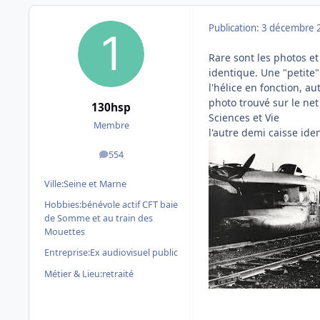
Publication:
3 décembre 
Rare sont les photos et
identique. Une "petite
l'hélice en fonction, a
photo trouvé sur le net
130hsp
Sciences et Vie
Membre
l'autre demi caisse ide
554
messages
Ville:
Seine et Marne
Hobbies:
bénévole actif CFT baie
de Somme et au train des
Mouettes
Entreprise:
Ex audiovisuel public
Métier & Lieu:
retraité