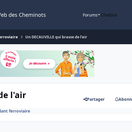
Web des Cheminots
Forums
Chatbox
erroviaire
Un DECAUVILLE qui brasse de l'air
e l'air
Partager
Abonn
lant ferroviaire