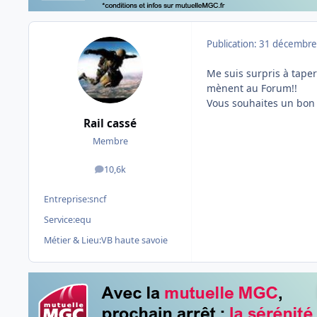
Publication:
31 décembre
Me suis surpris à taper 
mènent au Forum!!
Vous souhaites un bon r
Rail cassé
Membre
10,6k
messages
Entreprise:
sncf
Service:
equ
Métier & Lieu:
VB haute savoie