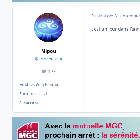
Publication:
31 décembre
c'est un jour dans l'anné
Nipou
Modérateur
11,2k
messages
Hobbies:
Wan Kenobi
Entreprise:
sncf
Service:
trac