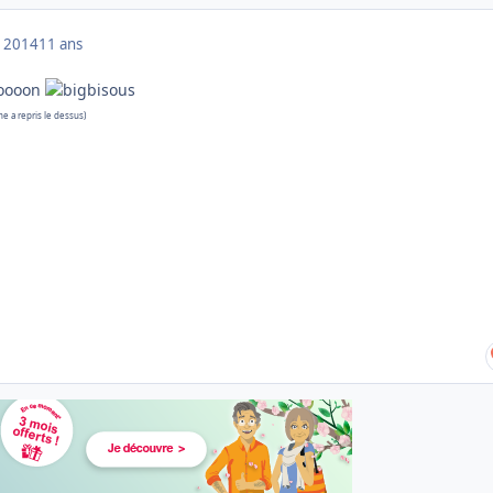
 2014
11 ans
ooooon
ne a repris le dessus)