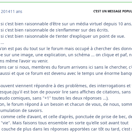
 2014
11 ans
C’EST UN MESSAGE POPUL
i c'est bien raisonnable d'être sur un média virtuel depuis 10 ans
i c'est bien raisonnable de s'enflammer sur des écrits.
i c'est bien raisonnable de t'enter d'expliquer un point de vue.
...
 qu'on est pas du tout sur le forum mais occupé à chercher des don
be sur une image, une explication, un schéma ... on clique et paf, 
ans même l'avoir vu venir.
sens car si nous, membres du forum arrivons ici sans le chercher, c'
t aussi et que ce forum est devenu avec le temps une énorme banq
ouvent viennent répondre à des problèmes, des interrogations et 
esque.(qu'il est bon de pouvoir lire sans affiches de citations, sans
eudo comiques, sans "+1" toutes les deux réponses ...).
on, le forum répond à un besoin et chacun de vous, de nous, som
cumulation de savoirs.
comme celle d'avant, et celle d'après, ponctuée de prise de bec, d
 "vie". Mais faisons tous ensemble en sorte qu'elle soit avant tout
 couche de plus dans les réponses apportées car tôt ou tard, c'est