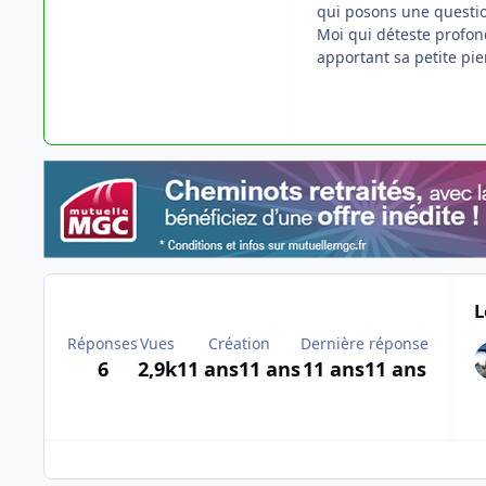
qui posons une quest
Moi qui déteste profon
apportant sa petite pie
L
Réponses
Vues
Création
Dernière réponse
6
2,9k
11 ans
11 ans
11 ans
11 ans