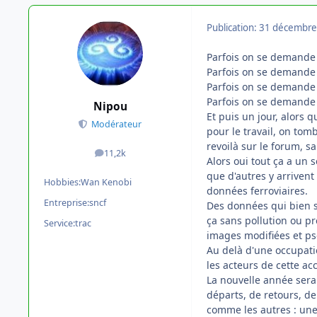
Publication:
31 décembre
Parfois on se demande s
Parfois on se demande s
Parfois on se demande s
Parfois on se demande 
Nipou
Et puis un jour, alors
Modérateur
pour le travail, on tom
revoilà sur le forum, s
11,2k
messages
Alors oui tout ça a un 
que d'autres y arriven
Hobbies:
Wan Kenobi
données ferroviaires.
Entreprise:
sncf
Des données qui bien s
ça sans pollution ou pr
Service:
trac
images modifiées et ps
Au delà d'une occupati
les acteurs de cette ac
La nouvelle année sera 
départs, de retours, de
comme les autres : une