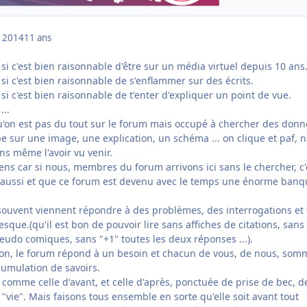
 2014
11 ans
i c'est bien raisonnable d'être sur un média virtuel depuis 10 ans
i c'est bien raisonnable de s'enflammer sur des écrits.
i c'est bien raisonnable de t'enter d'expliquer un point de vue.
...
 qu'on est pas du tout sur le forum mais occupé à chercher des don
be sur une image, une explication, un schéma ... on clique et paf, 
ans même l'avoir vu venir.
sens car si nous, membres du forum arrivons ici sans le chercher, c'
t aussi et que ce forum est devenu avec le temps une énorme banq
ouvent viennent répondre à des problèmes, des interrogations et 
esque.(qu'il est bon de pouvoir lire sans affiches de citations, sans
eudo comiques, sans "+1" toutes les deux réponses ...).
on, le forum répond à un besoin et chacun de vous, de nous, som
cumulation de savoirs.
comme celle d'avant, et celle d'après, ponctuée de prise de bec, d
 "vie". Mais faisons tous ensemble en sorte qu'elle soit avant tout