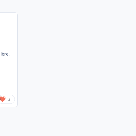
lère.
2