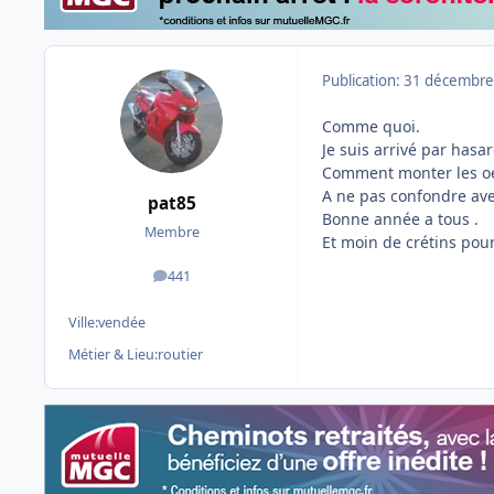
Publication:
31 décembre
Comme quoi.
Je suis arrivé par has
Comment monter les oeu
A ne pas confondre ave
pat85
Bonne année a tous .
Membre
Et moin de crétins pou
441
messages
Ville:
vendée
Métier & Lieu:
routier