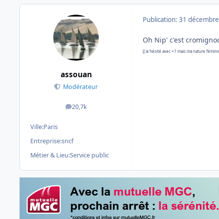
Publication:
31 décembre
Oh Nip' c'est cromign
(j'ai hésité avec +1 mais ma nature fémini
assouan
Modérateur
20,7k
messages
Ville:
Paris
Entreprise:
sncf
Métier & Lieu:
Service public