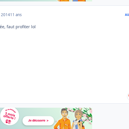
 2014
11 ans
AU
e, faut profiter lol