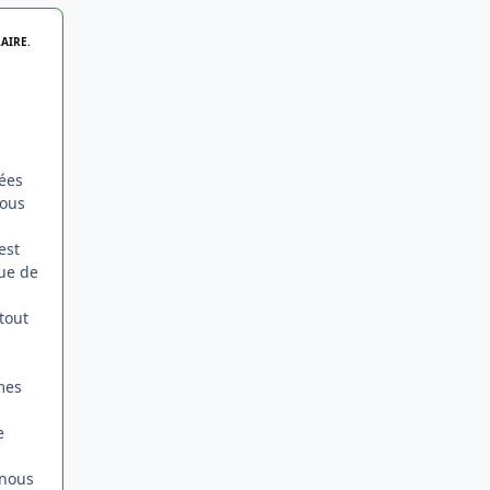
AIRE.
.
nées
nous
est
ue de
tout
mes
e
 nous