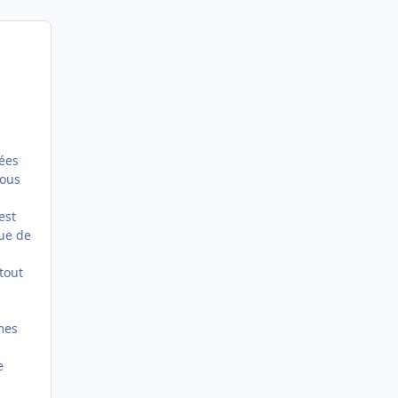
.
nées
nous
est
ue de
tout
mes
e