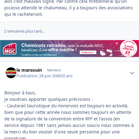
avis c'est mauvais signe. Par contre cela m'étonnerai qu'un
picasso attende le chalumeau, il y a toujours des associations
qui le racheteront.
2 semaines plus tard...
Author stats
le marsouin
Membre
Publication:
28 juin 2006
20 ans
Bonjour à tous,
je voudrais apporter quelques précisions :
- L'autorail touristique du minervois est toujours en activité,
bien que pour cette année nous sommes toujours en attente
de la signature de la convention entre RFF et l'assos (en
service depuis 1981 sans jamais aucun soucis nous sommes à
la merci du bon vouloir d'une seule personne pour une
signature)