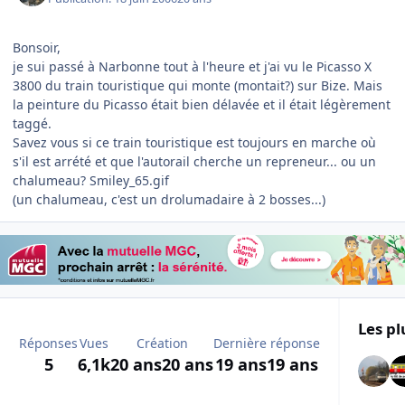
Bonsoir,
je sui passé à Narbonne tout à l'heure et j'ai vu le Picasso X
3800 du train touristique qui monte (montait?) sur Bize. Mais
la peinture du Picasso était bien délavée et il était légèrement
taggé.
Savez vous si ce train touristique est toujours en marche où
s'il est arrété et que l'autorail cherche un repreneur... ou un
chalumeau? Smiley_65.gif
(un chalumeau, c'est un drolumadaire à 2 bosses...)
Les pl
Réponses
Vues
Création
Dernière réponse
5
6,1k
20 ans
20 ans
19 ans
19 ans