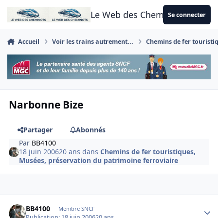
Aller au contenu
Le Web des Cheminots
Se connecter
Accueil
Voir les trains autrement...
Chemins de fer touristi
Narbonne Bize
Partager
Abonnés
Par
BB4100
18 juin 2006
20 ans
dans
Chemins de fer touristiques,
Musées, préservation du patrimoine ferroviaire
Author stats
BB4100
Membre SNCF
Publication:
18 juin 2006
20 ans