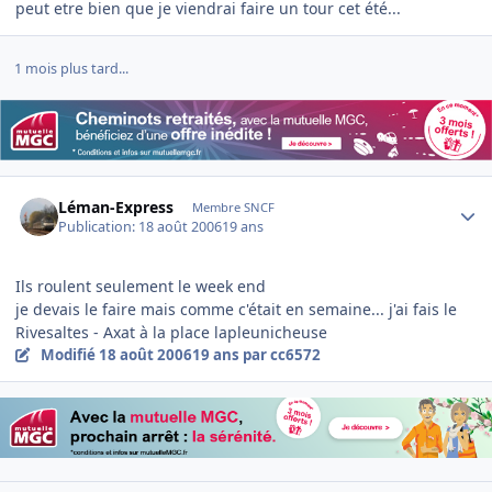
peut etre bien que je viendrai faire un tour cet été...
1 mois plus tard...
Author stats
Léman-Express
Membre SNCF
Publication:
18 août 2006
19 ans
Ils roulent seulement le week end
je devais le faire mais comme c'était en semaine... j'ai fais le
Rivesaltes - Axat à la place lapleunicheuse
Modifié
18 août 2006
19 ans
par cc6572