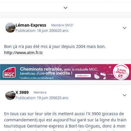
Expand topic overview
Author stats
Léman-Express
Membre SNCF
Publication:
18 juin 2006
20 ans
Bon çà n'a pas été mis à jour depuis 2004 mais bon.
http://www.atm.fr.tc
Author stats
X 3989
Membre
Publication:
19 juin 2006
20 ans
En tous cas sur leur site ils mettent aussi l'X 3900 (picasso de
commandement) qui est aujourd'hui garé sur la ligne du train
touristique Gentianne-express à Bort-les-Orgues, donc à mon