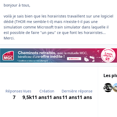
bonjour à tous,
voilà je sais bien que les horairistes travaillent sur une logiciel
dédié (THOR me semble-t-il) mais n'existe-t-il pas une
simulation comme Microsoft train simulator dans laquelle il
est possible de faire "un peu" ce que font les horairistes...
Merci.
Les pl
Réponses
Vues
Création
Dernière réponse
7
9,5k
11 ans
11 ans
11 ans
11 ans