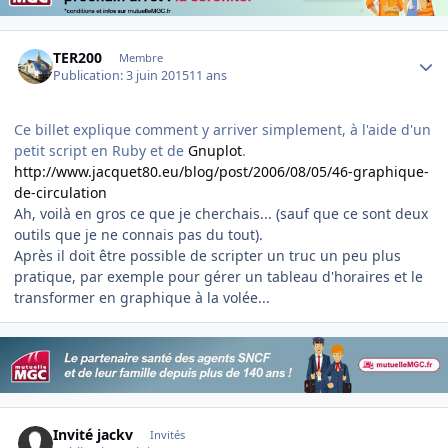
Author stats
TER200
Membre
Publication:
3 juin 2015
11 ans
Ce billet explique comment y arriver simplement, à l'aide d'un
petit script en Ruby et de
Gnuplot
.
http://www.jacquet80.eu/blog/post/2006/08/05/46-graphique-
de-circulation
​Ah, voilà en gros ce que je cherchais... (sauf que ce sont deux
outils que je ne connais pas du tout).
Après il doit être possible de scripter un truc un peu plus
pratique, par exemple pour gérer un tableau d'horaires et le
transformer en graphique à la volée...
Invité jackv
Invités