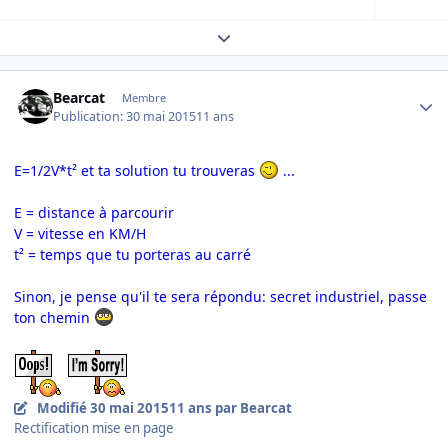
Expand topic overview
Author stats
Bearcat
Membre
Publication:
30 mai 2015
11 ans
E=1/2V*t² et ta solution tu trouveras
...
E = distance à parcourir
V = vitesse en KM/H
t² = temps que tu porteras au carré
Sinon, je pense qu'il te sera répondu: secret industriel, passe
ton chemin
Modifié
30 mai 2015
11 ans
par Bearcat
Rectification mise en page