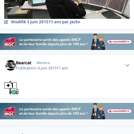
Modifié
3 juin 2015
11 ans
par jackv
Author stats
Bearcat
Membre
Publication:
4 juin 2015
11 ans