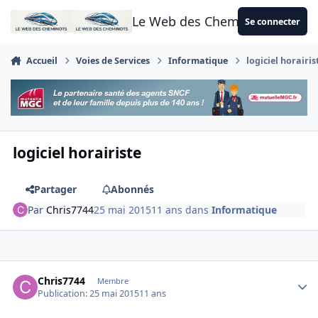
Aller au contenu
Le Web des Cheminots
Se connecter
Accueil
Voies de Services
Informatique
logiciel horairis
logiciel horairiste
Partager
Abonnés
Par
Chris7744
25 mai 2015
11 ans
dans
Informatique
Author stats
Chris7744
Membre
Publication:
25 mai 2015
11 ans