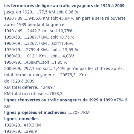
les fermetures de ligne au trafic voyageurs de 1929 à 2009
jusqu'en 1929......77,5 KM soit 0,36 %
1930 / 39.....9456,6 KM soit 45,94 % en partie sera ré ouverte
après 1939 pendant la guerre
1940 / 49 ...2442,2 km soit 10,75%
1950/59......2087,7KM...soit 10,75 %
1960/69 .....2267,7KM ...soit11,40%
1970/79.....2799,4 KM...soit....13,69 %
1980/89....1012,1 Km ...soit... 4,03%
1990/99.....438Km..soit ...1,95 %
2000/09...297,1 km soit...1,44% je n'ai pas les chiffres aprés.
total fermé aux voyageurs ..20878,5.. Km
de 1929 à 2009
KM total déferré...12499,1
KM total non utilisée...7673,3
lignes réouvertes au trafic voyageurs de 1929 à 1999
=784,6
KM
lignes projetées et inachevées
.....707,7KM
lignes nouvelles
1920/29...419,3KM
1930/39.....299,9