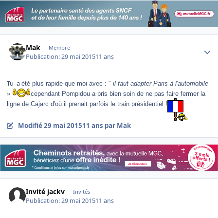
Author stats
Mak
Membre
Publication:
29 mai 2015
11 ans
Tu a
été plus rapide que moi avec : "
il faut adapter Paris à l'automobile
»
cependant Pompidou a pris bien soin de ne pas faire fermer la
ligne de Cajarc d'où il prenait parfois le train présidentiel !
Modifié
29 mai 2015
11 ans
par Mak
Invité jackv
Invités
Publication:
29 mai 2015
11 ans