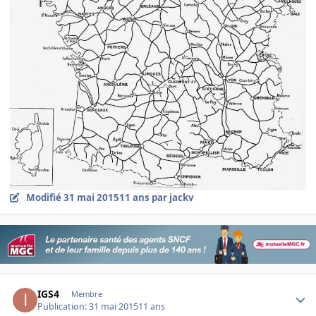
Modifié
31 mai 2015
11 ans
par jackv
Author stats
IGS4
Membre
Publication:
31 mai 2015
11 ans