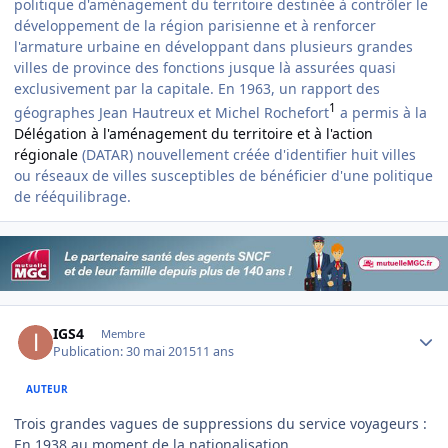
politique d'aménagement du territoire destinée à contrôler le
développement de la région parisienne et à renforcer
l'armature urbaine en développant dans plusieurs grandes
villes de province des fonctions jusque là assurées quasi
exclusivement par la capitale. En 1963, un rapport des
1
géographes Jean Hautreux et Michel Rochefort
a permis à la
Délégation à l'aménagement du territoire et à l'action
régionale
(DATAR) nouvellement créée d'identifier huit villes
ou réseaux de villes susceptibles de bénéficier d'une politique
de rééquilibrage.
Author stats
IGS4
Membre
Publication:
30 mai 2015
11 ans
AUTEUR
Trois grandes vagues de suppressions du service voyageurs :
En 1938 au moment de la nationalisation.