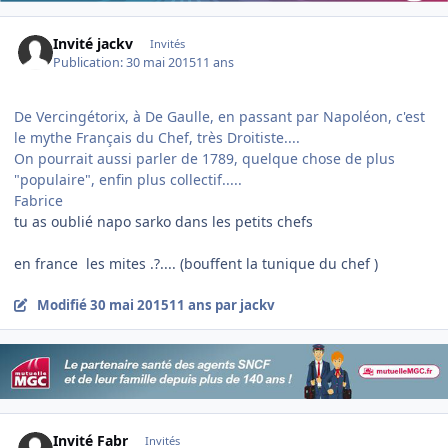
Invité jackv
Invités
Publication:
30 mai 2015
11 ans
​De Vercingétorix, à De Gaulle, en passant par Napoléon, c'est
le mythe Français du Chef, très Droitiste....
On pourrait aussi parler de 1789, quelque chose de plus
"populaire", enfin plus collectif.....
Fabrice
​tu as oublié napo sarko dans les petits chefs
en france les mites .?.... (bouffent la tunique du chef )
Modifié
30 mai 2015
11 ans
par jackv
Invité Fabr
Invités