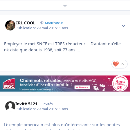
Expand topic overview
Author stats
CRL COOL
Modérateur
Publication:
29 mai 2015
11 ans
Employer le mot SNCF est TRES réducteur.... D'autant qu'elle
n'existe que depuis 1938, soit 77 ans....
6
Invité 5121
Invités
Publication:
29 mai 2015
11 ans
L’exemple américain est plus qu’intéressant : sur les petites