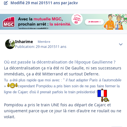
Modifié
29 mai 2015
11 ans
par jackv
Author stats
Inharime
Membre
Publication:
29 mai 2015
11 ans
Où est passée la décentralisation de l'époque Gaullienne ?
La décentralisation ça n'a été ni De ​Gaulle, ni ses successeurs
immédiats, ça a été Mitterrand et surtout Deferre.
Tu a
été plus rapide que moi avec : "
il faut adapter Paris à l'automobile
»
cependant Pompidou a pris bien soin de ne pas faire fermer la
ligne de Cajarc d'où il prenait parfois le train présidentiel !
​Pompidou a pris le train UNE fois au départ de Cajarc et
uniquement parce que ce jour là rien d'autre ne roulait ou ne
volait.