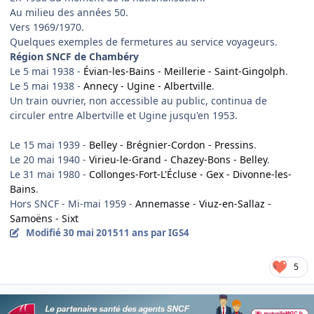
Au milieu des années 50.
Vers 1969/1970.
Quelques exemples de fermetures au service voyageurs.
Région SNCF de Chambéry
Le 5 mai 1938 -
Évian-les-Bains - Meillerie - Saint-Gingolph
.
Le 5 mai 1938 -
Annecy - Ugine - Albertville
.
Un train ouvrier, non accessible au public, continua de
circuler entre Albertville et Ugine jusqu'en 1953.
Le 15 mai 1939 -
Belley - Brégnier-Cordon - Pressins
.
Le 20 mai 1940 -
Virieu-le-Grand - Chazey-Bons - Belley
.
Le 31 mai 1980 -
Collonges-Fort-L'Écluse - Gex - Divonne-les-
Bains
.
Hors SNCF - Mi-mai 1959 -
Annemasse - Viuz-en-Sallaz -
Samoëns - Sixt
Modifié
30 mai 2015
11 ans
par IGS4
5