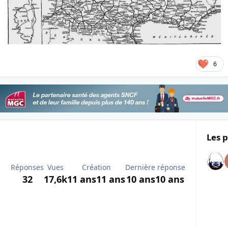
6
Les p
Réponses
Vues
Création
Dernière réponse
32
17,6k
11 ans
11 ans
10 ans
10 ans