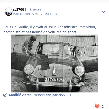
Author stats
cc27001
Membre
Publication:
29 mai 2015
11 ans
Sous De Gaulle, il y avait aussi le 1er ministre Pompidou,
porschiste et passionné de voitures de sport.
Modifié
29 mai 2015
11 ans
par cc27001
2