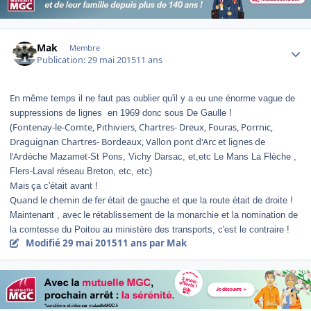
Author stats
Mak
Membre
Publication:
29 mai 2015
11 ans
En m
ême temps il ne faut pas oublier qu'il y a eu une énorme vague de
suppressions de lignes en 1969 donc sous De Gaulle !
(Fontenay-le-Comte, Pithiviers, Chartres- Dreux, Fouras, Porrnic,
Draguignan Chartres- Bordeaux, Vallon pont d'Arc et lignes de
l'Ard
èche Mazamet-St Pons, Vichy Darsac, et,etc Le Mans La Flèche ,
Flers-Laval réseau Breton, etc, etc)
Mais
ça c'était avant !
Quand le chemin de fer
était de gauche et que la route était de droite !
vec le r
Maintenant , a
établissement de la monarchie et la nomination de
la comtesse du Poitou au ministère des transports, c'est le contraire !
Modifié
29 mai 2015
11 ans
par Mak