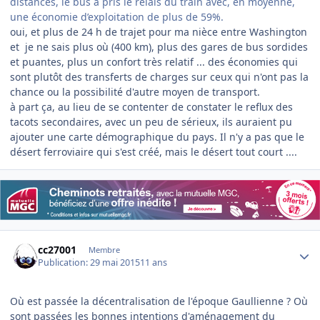
distances, le bus a pris le relais du train avec, en moyenne,
une économie d’exploitation de plus de 59%.
​oui, et plus de 24 h de trajet pour ma nièce entre Washington
et je ne sais plus où (400 km), plus des gares de bus sordides
et puantes, plus un confort très relatif ... des économies qui
sont plutôt des transferts de charges sur ceux qui n'ont pas la
chance ou la possibilité d'autre moyen de transport.
à part ça, au lieu de se contenter de constater le reflux des
tacots secondaires, avec un peu de sérieux, ils auraient pu
ajouter une carte démographique du pays. Il n'y a pas que le
désert ferroviaire qui s'est créé, mais le désert tout court ....
Author stats
cc27001
Membre
Publication:
29 mai 2015
11 ans
Où est passée la décentralisation de l'époque Gaullienne ? Où
sont passées les bonnes intentions d'aménagement du