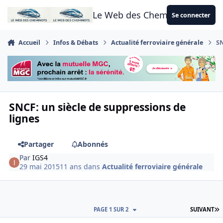
Aller au contenu
Le Web des Cheminots
Se connecter
Accueil
Infos & Débats
Actualité ferroviaire générale
SN
SNCF: un siècle de suppressions de
lignes
Partager
Abonnés
Par
IGS4
29 mai 2015
11 ans
dans
Actualité ferroviaire générale
D
PAGE 1 SUR 2
SUIVANT
Author stats