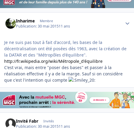
Author stats
Inharime
Membre
Publication:
30 mai 2015
11 ans
Je ne suis pas tout à fait d'accord, les bases de la
décentralisation ont été posées dès 1963, avec la création de
la DATAR et des "Métropôles d'équilibre".
http://fr.wikipedia.org/wiki/Métropole_d'équilibre
​C'est vrai, mais entre "poser des bases" et passer à la
réalisation effective il y a de la marge. Sauf si on considère
que c'est l'intention qui compte
Invité Fabr
Invités
Publication:
30 mai 2015
11 ans