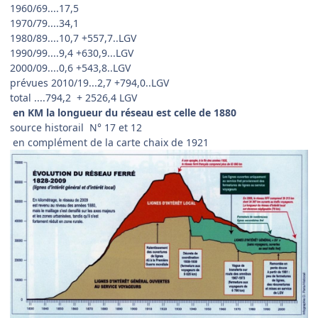
1960/69....17,5
1970/79....34,1
1980/89....10,7 +557,7..LGV
1990/99....9,4 +630,9...LGV
2000/09....0,6 +543,8..LGV
prévues 2010/19...2,7 +794,0..LGV
total ....794,2 + 2526,4 LGV
en KM la longueur du réseau est celle de 1880
source historail N° 17 et 12
en complément de la carte chaix de 1921