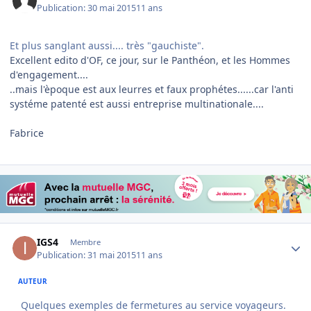
Publication:
30 mai 2015
11 ans
Et plus sanglant aussi.... très "gauchiste".
​Excellent edito d'OF, ce jour, sur le Panthéon, et les Hommes
d'engagement....
..mais l'èpoque est aux leurres et faux prophétes......car l'anti
systéme patenté est aussi entreprise multinationale....
Fabrice
Author stats
IGS4
Membre
Publication:
31 mai 2015
11 ans
AUTEUR
Quelques exemples de fermetures au service voyageurs.