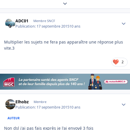
Expand topic overview
Author stats
ADC01
Membre SNCF
Publication:
17 septembre 2015
10 ans
Multiplier les sujets ne fera pas apparaître une réponse plus
vite.3
2
Author stats
Elhobz
Membre
Publication:
17 septembre 2015
10 ans
AUTEUR
Non dsl j'ai pas fais exprès je l'ai envoyé 3 fois