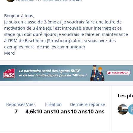
Bonjour à tous,
Je suis en classe de 3 ème et je voudrais faire une lettre de
motivation de 3 ème (qui est introuvable sur internet) et ce
stage qui doit duré 4jours je voudrais le faire en maintenance
à l'EIM de Bischheim (Strasbourg) alors si vous avez des
exemples merci de me les communiquer
Merci
Les pl
Réponses
Vues
Création
Dernière réponse
7
4,6k
10 ans
10 ans
10 ans
10 ans