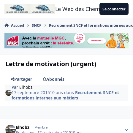
Aller au contenu
Le Web des Cheminots
Se connecter
Accueil
SNCF
Recrutement SNCF et formations internes aux
Lettre de motivation (urgent)
Partager
Abonnés
Par
Elhobz
17 septembre 2015
10 ans
dans
Recrutement SNCF et
formations internes aux métiers
Author stats
Elhobz
Membre
Publication:
17 septembre 2015
10 ans