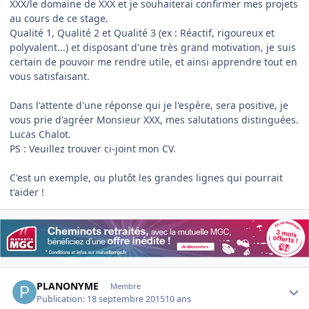
XXX/le domaine de XXX et je souhaiterai confirmer mes projets
au cours de ce stage.
Qualité 1, Qualité 2 et Qualité 3 (ex : Réactif, rigoureux et
polyvalent...) et disposant d'une très grand motivation, je suis
certain de pouvoir me rendre utile, et ainsi apprendre tout en
vous satisfaisant.
Dans l'attente d'une réponse qui je l'espère, sera positive, je
vous prie d'agréer Monsieur XXX, mes salutations distinguées.
Lucas Chalot.
PS : Veuillez trouver ci-joint mon CV.
C'est un exemple, ou plutôt les grandes lignes qui pourrait
t'aider !
Author stats
PLANONYME
Membre
Publication:
18 septembre 2015
10 ans