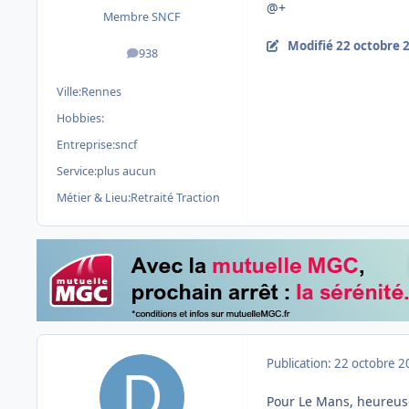
@+
Membre SNCF
Modifié
22 octobre 
938
messages
Ville:
Rennes
Hobbies:
Entreprise:
sncf
Service:
plus aucun
Métier & Lieu:
Retraité Traction
Publication:
22 octobre 2
Pour Le Mans, heureuse