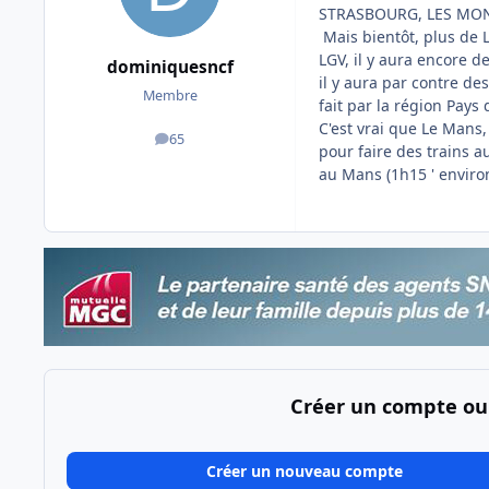
STRASBOURG, LES MONTP
Mais bientôt, plus de Li
LGV, il y aura encore d
dominiquesncf
il y aura par contre de
Membre
fait par la région Pays d
C'est vrai que Le Mans
65
messages
pour faire des trains au
au Mans (1h15 ' environ
Créer un compte ou
Créer un nouveau compte