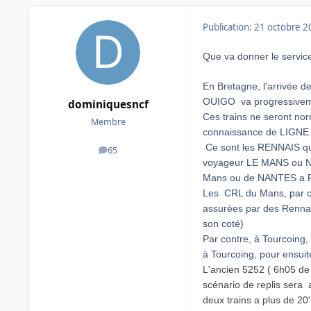
Publication:
21 octobre 2
Que va donner le servic
En Bretagne, l'arriv
OUIGO va progressivem
dominiquesncf
Ces trains ne seront no
Membre
connaissance de LIGNE 
Ce sont les RENNAIS qui
65
messages
voyageur LE MANS ou NAN
Mans ou de NANTES a RE
Les CRL du Mans, par c
assurées par des Rennai
son coté)
Par contre, à Tourcoing, 
à Tourcoing, pour ensuit
L'ancien 5252 ( 6h05 de
scénario de replis sera 
deux trains a plus de 20'