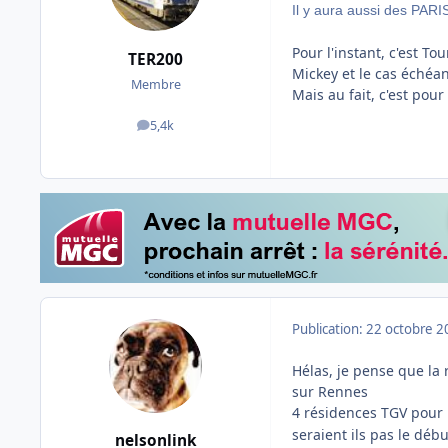
Il y aura aussi des PAR
Pour l'instant, c'est T
TER200
Mickey et le cas échéan
Membre
Mais au fait, c'est po
5,4k
messages
Publication:
22 octobre 2
Hélas, je pense que la 
sur Rennes
4 résidences TGV pour 
seraient ils pas le débu
nelsonlink