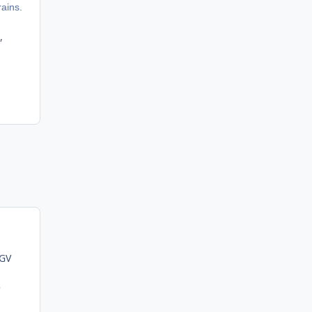
ains.
,
LGV
e