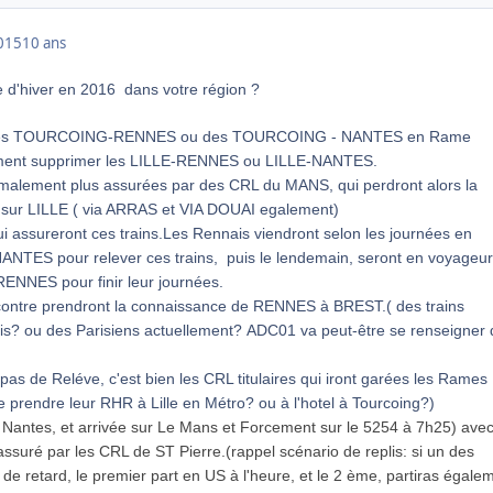
015
10 ans
e d'hiver en 2016 dans votre région ?
ée des TOURCOING-RENNES ou des TOURCOING - NANTES en Rame
ent supprimer les LILLE-RENNES ou LILLE-NANTES.
rmalement plus assurées par des CRL du MANS, qui perdront alors la
sur LILLE ( via ARRAS et VIA DOUAI egalement)
 assureront ces trains.
Les Rennais viendront selon les journées en
TES pour relever ces trains, puis le lendemain, seront en voyageur
NNES pour finir leur journées.
ontre prendront la connaissance de RENNES à BREST.( des trains
s? ou des Parisiens actuellement? ADC01 va peut-être se renseigner 
pas de Reléve, c'est bien les CRL titulaires qui iront garées les Rames
e prendre leur RHR à Lille en Métro? ou à l'hotel à Tourcoing?)
 Nantes, et arrivée sur Le Mans et Forcement sur le 5254 à 7h25) avec
assuré par les CRL de ST Pierre.(rappel scénario de replis: si un des
 de retard, le premier part en US à l'heure, et le 2 ème, partiras égale