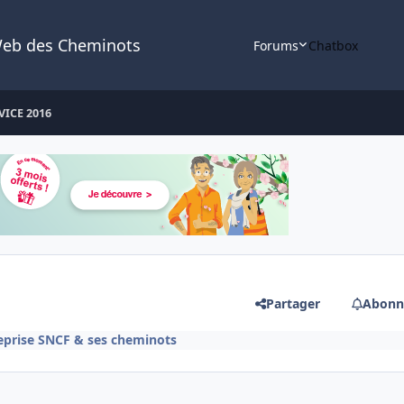
Web des Cheminots
Forums
Chatbox
VICE 2016
Partager
Abonn
reprise SNCF & ses cheminots