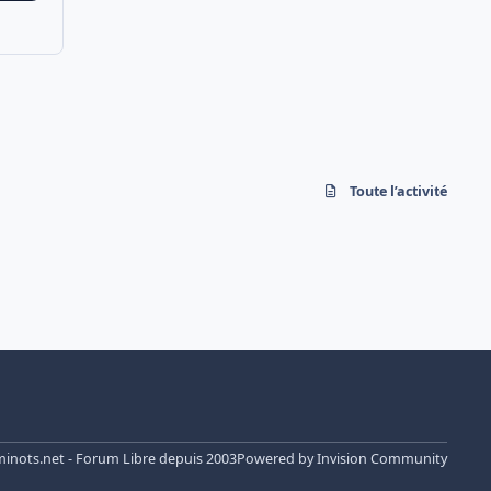
Toute l’activité
nots.net - Forum Libre depuis 2003
Powered by
Invision Community