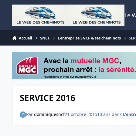
Aller au contenu
Le 
Accueil
SNCF
L'entreprise SNCF & ses cheminots
SER
SERVICE 2016
Par
dominiquesncf
21 octobre 2015
10 ans
dans
L'ent