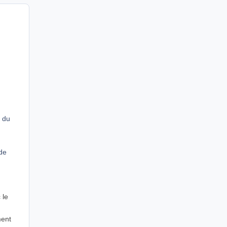
 du
de
 le
ment