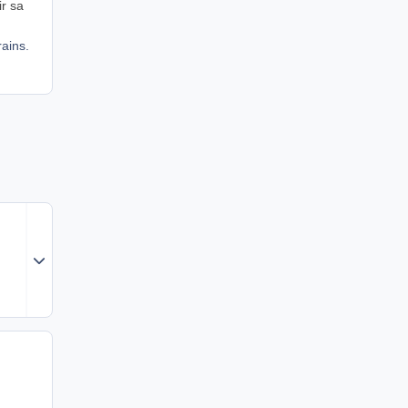
ir sa
ains.
Expand topic overview