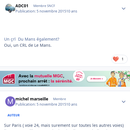
Author stats
ADC01
Membre SNCF
Publication:
5 novembre 2015
10 ans
Un çrl Du Mans également?
Oui, un CRL de Le Mans.
1
Author stats
michel marseille
Membre
Publication:
5 novembre 2015
10 ans
AUTEUR
Sur Paris ( voie 24, mais surement sur toutes les autres voies)