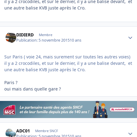
il y a 2 crocodiles, et sur le dernier, il y a une balise devant, et
une autre balise KVB juste après le Cro.
Author stats
DIDIERD
Membre
Publication:
5 novembre 2015
10 ans
Sur Paris ( voie 24, mais surement sur toutes les autres voies)
il y a 2 crocodiles, et sur le dernier, il y a une balise devant, et
une autre balise KVB juste après le Cro.
Paris ?
oui mais dans quelle gare ?
Author stats
ADC01
Membre SNCF
Publication:
5 novembre 2015
10 ans