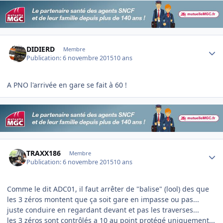
Author stats
DIDIERD
Membre
Publication:
6 novembre 2015
10 ans
A PNO l'arrivée en gare se fait à 60 !
Author stats
TRAXX186
Membre
Publication:
6 novembre 2015
10 ans
Comme le dit ADC01, il faut arrêter de "balise" (lool) des que
les 3 zéros montent que ça soit gare en impasse ou pas...
juste conduire en regardant devant et pas les traverses...
les 3 zéros sont contrôlés a 10 au point protégé uniquement...