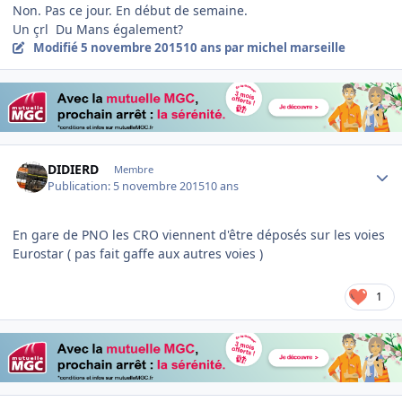
Non. Pas ce jour. En début de semaine.
Un çrl Du Mans également?
Modifié
5 novembre 2015
10 ans
par michel marseille
Author stats
DIDIERD
Membre
Publication:
5 novembre 2015
10 ans
En gare de PNO les CRO viennent d'être déposés sur les voies
Eurostar ( pas fait gaffe aux autres voies )
1