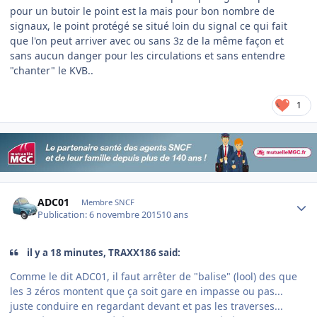
pour un butoir le point est la mais pour bon nombre de
signaux, le point protégé se situé loin du signal ce qui fait
que l'on peut arriver avec ou sans 3z de la même façon et
sans aucun danger pour les circulations et sans entendre
"chanter" le KVB..
1
Author stats
ADC01
Membre SNCF
Publication:
6 novembre 2015
10 ans
il y a 18 minutes, TRAXX186 said:
Comme le dit ADC01, il faut arrêter de "balise" (lool) des que
les 3 zéros montent que ça soit gare en impasse ou pas...
juste conduire en regardant devant et pas les traverses...