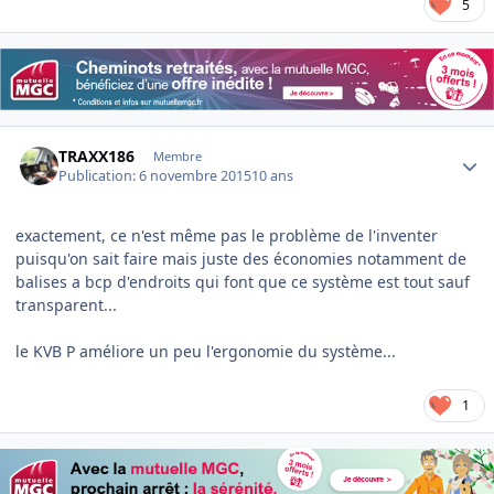
5
Author stats
TRAXX186
Membre
Publication:
6 novembre 2015
10 ans
exactement, ce n'est même pas le problème de l'inventer
puisqu'on sait faire mais juste des économies notamment de
balises a bcp d'endroits qui font que ce système est tout sauf
transparent...
le KVB P améliore un peu l'ergonomie du système...
1