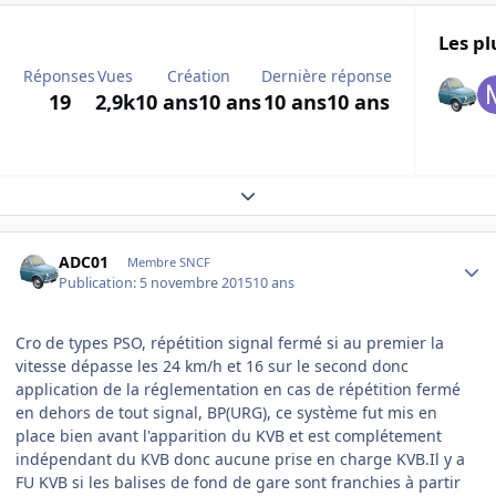
Les pl
Réponses
Vues
Création
Dernière réponse
19
2,9k
10 ans
10 ans
10 ans
10 ans
Expand topic overview
Author stats
ADC01
Membre SNCF
Publication:
5 novembre 2015
10 ans
Cro de types PSO, répétition signal fermé si au premier la
vitesse dépasse les 24 km/h et 16 sur le second donc
application de la réglementation en cas de répétition fermé
en dehors de tout signal, BP(URG), ce système fut mis en
place bien avant l'apparition du KVB et est complétement
indépendant du KVB donc aucune prise en charge KVB.Il y a
FU KVB si les balises de fond de gare sont franchies à partir