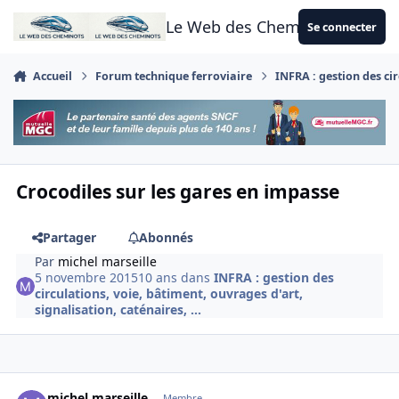
Aller au contenu
Le Web des Cheminots
Se connecter
Accueil
Forum technique ferroviaire
INFRA : gestion des cir
Crocodiles sur les gares en impasse
Partager
Abonnés
Par
michel marseille
5 novembre 2015
10 ans
dans
INFRA : gestion des
circulations, voie, bâtiment, ouvrages d'art,
signalisation, caténaires, ...
Author stats
michel marseille
Membre