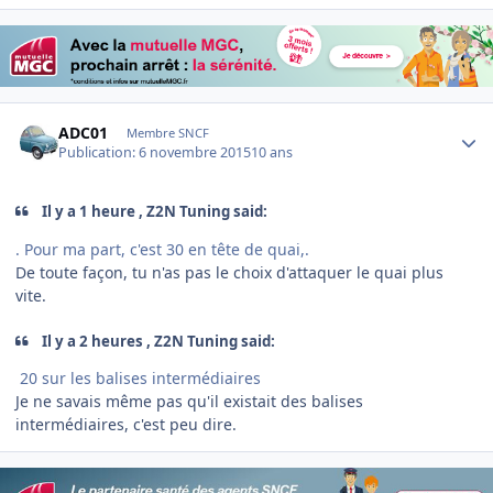
Author stats
ADC01
Membre SNCF
Publication:
6 novembre 2015
10 ans
Il y a 1 heure , Z2N Tuning said:
. Pour ma part, c'est 30 en tête de quai,.
De toute façon, tu n'as pas le choix d'attaquer le quai plus
vite.
Il y a 2 heures , Z2N Tuning said:
20 sur les balises intermédiaires
Je ne savais même pas qu'il existait des balises
intermédiaires, c'est peu dire.