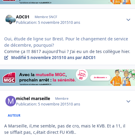
Author stats
ADC01
Membre SNCF
Publication:
5 novembre 2015
10 ans
Oui, étude de ligne sur Brest. Pour le changement de service
de décembre, pourquoi?
Comme ça !!! 8617 aujourd'hui ? J'ai eu un de tes collègue hier.
Modifié
5 novembre 2015
10 ans
par ADC01
Author stats
michel marseille
Membre
Publication:
5 novembre 2015
10 ans
AUTEUR
A Marseille, il,me semble, pas de cro, mais le KVB. Et a 11, il
se sifflait pas, c,était direct FU KVB..